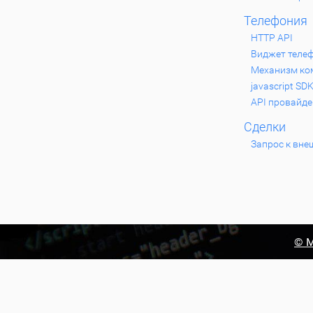
Телефония
HTTP API
Виджет теле
Механизм ком
javascript SD
API провайде
Сделки
Запрос к вне
© М