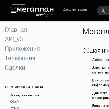
Документация
Главная
Мегапл
API_v3
Приложения
Общая и
Телефония
Добро пож
Сделки
Здесь мож
мы всегда
Внутри ак
информаци
ВЕРСИИ МЕГАПЛАНА
Для МегаР
Последняя версия
в телегра
r2349
Если вы па
r2348