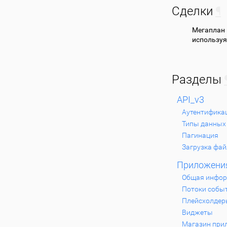
Сделки
¶
Мегаплан
используя
Разделы
API_v3
Аутентифика
Типы данных
Пагинация
Загрузка фа
Приложени
Общая инфо
Потоки собы
Плейсхолдер
Виджеты
Магазин при