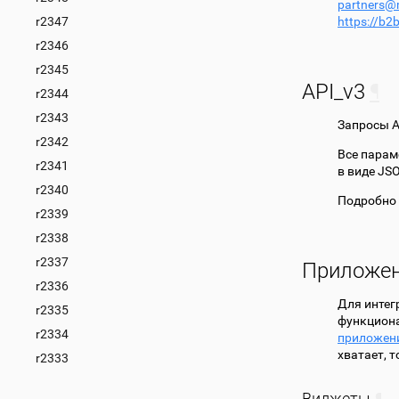
partners
@
r2347
https://b2
r2346
r2345
API_v3
¶
r2344
r2343
Запросы A
r2342
Все парам
r2341
в виде JS
r2340
Подробно 
r2339
r2338
r2337
Приложе
r2336
Для интег
r2335
функциона
r2334
приложен
хватает, 
r2333
Виджеты
¶