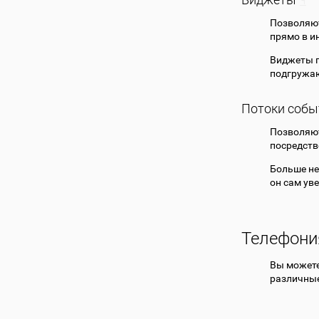
Позволяют
прямо в и
Виджеты п
подгружаю
Потоки собы
Позволяют
посредств
Больше не
он сам ув
Телефони
Вы может
различные