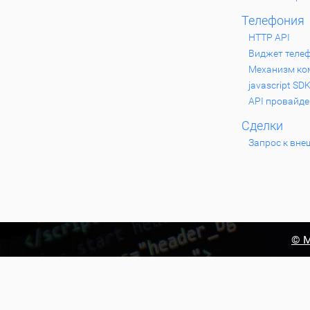
Телефония
HTTP API
Виджет теле
Механизм ком
javascript SD
API провайде
Сделки
Запрос к вне
© М