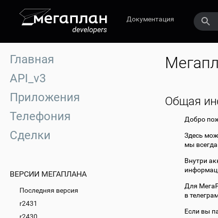
Документация
Главная
Мегапл
API_v3
Приложения
Общая и
Телефония
Добро пож
Сделки
Здесь мож
мы всегда
Внутри ак
информаци
ВЕРСИИ МЕГАПЛАНА
Для МегаР
Последняя версия
в телегра
r2431
Если вы па
r2430