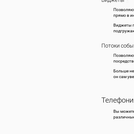
Позволяют
прямо в и
Виджеты п
подгружаю
Потоки собы
Позволяют
посредств
Больше не
он сам ув
Телефони
Вы может
различные