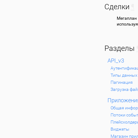
Сделки
¶
Мегаплан
используя
Разделы
API_v3
Аутентифика
Типы данных
Пагинация
Загрузка фа
Приложени
Общая инфо
Потоки собы
Плейсхолдер
Виджеты
Магазин при