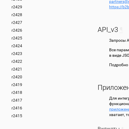
partners
@
r2429
https://b2
r2428
r2427
API_v3
¶
r2426
r2425
Запросы A
r2424
Все парам
r2423
в виде JS
r2422
Подробно 
r2421
r2420
r2419
Приложе
r2418
Для интег
r2417
функциона
r2416
приложен
хватает, 
r2415
Виджеты
¶