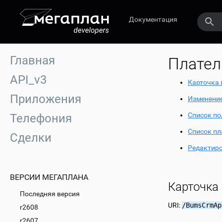
Документация
Главная
Плате
API_v3
Карточка
Приложения
Изменение
Список по
Телефония
Список п
Сделки
Редактир
ВЕРСИИ МЕГАПЛАНА
Карточка
Последняя версия
URI:
/BumsCrmAp
r2608
r2607