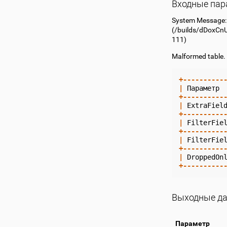
Входные па
System Message
(
/builds/dDoxCn
111)
Malformed table.
+----------
|
Параметр
+----------
|
ExtraFiel
+----------
|
FilterFie
+----------
|
FilterFie
+----------
|
DroppedOn
+----------
Выходные д
Параметр