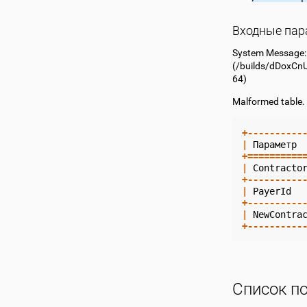
Входные па
System Message
(
/builds/dDoxCn
64)
Malformed table.
+----------
|
Параметр
+==========
|
Contracto
+----------
|
PayerId
+----------
|
NewContra
+----------
Список п