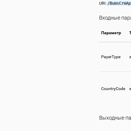
URI:
/BumsCrmAp
Входные па
Параметр
PayerType
s
CountryCode
s
Выходные па