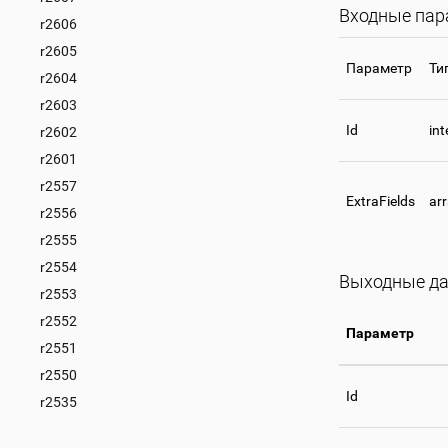
Входные па
r2606
r2605
Параметр
Ти
r2604
r2603
Id
int
r2602
r2601
r2557
ExtraFields
ar
r2556
r2555
r2554
Выходные д
r2553
r2552
Параметр
r2551
r2550
Id
r2535