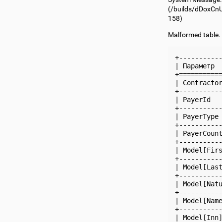
(
/builds/dDoxCn
158)
Malformed table.
+----------
| Параметр 
+==========
| Contracto
+----------
| PayerId  
+----------
| PayerType
+----------
| PayerCoun
+----------
| Model[Fir
+----------
| Model[Las
+----------
| Model[Nat
+----------
| Model[Nam
+----------
| Model[Inn