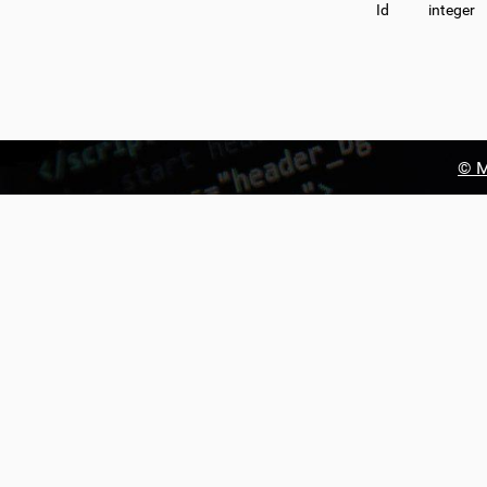
Id
integer
© М