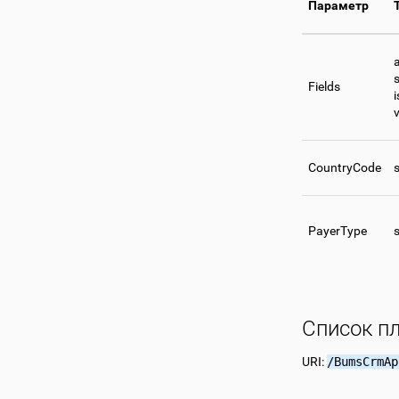
Параметр
Fields
CountryCode
s
PayerType
s
Список п
URI:
/BumsCrmAp