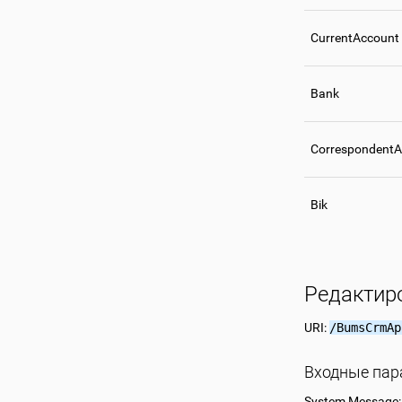
CurrentAccount
Bank
CorrespondentA
Bik
Редактир
URI:
/BumsCrmAp
Входные па
System Message