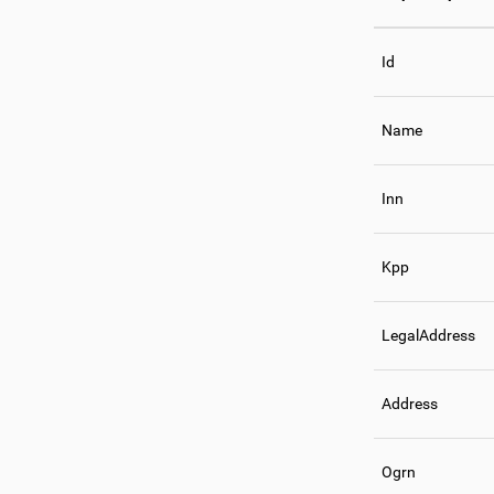
Id
Name
Inn
Kpp
LegalAddress
Address
Ogrn