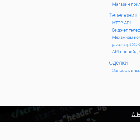
Магазин при
Телефония
HTTP API
Виджет теле
Механизм ком
javascript SD
API провайде
Сделки
Запрос к вне
© М