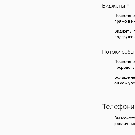
Виджеты
¶
Позволяют
прямо в и
Виджеты п
подгружаю
Потоки собы
Позволяют
посредств
Больше не
он сам ув
Телефони
Вы может
различные