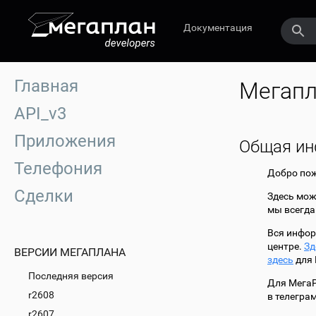
Документация
Главная
Мегапл
API_v3
Приложения
Общая и
Телефония
Добро пож
Сделки
Здесь мож
мы всегда
Вся инфор
центре.
Зд
ВЕРСИИ МЕГАПЛАНА
здесь
для 
Последняя версия
Для МегаР
r2608
в телегра
r2607