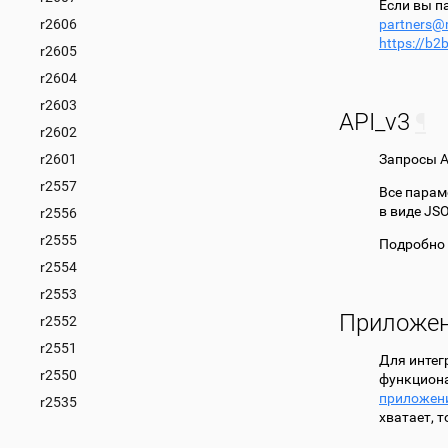
Если вы па
r2606
partners
@
https://b2
r2605
r2604
r2603
API_v3
¶
r2602
r2601
Запросы A
r2557
Все парам
в виде JS
r2556
r2555
Подробно 
r2554
r2553
Приложе
r2552
r2551
Для интег
r2550
функциона
приложен
r2535
хватает, 