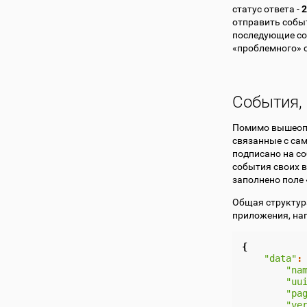
статус ответа -
2
отправить событ
последующие со
«проблемного» 
События,
Помимо вышеопи
связанные с са
подписано на со
события своих в
заполнено поле
Общая структур
приложения, на
{
"data"
:
"na
"uu
"pa
"ve