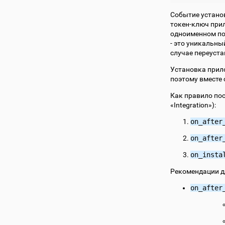
Cобытие устано
токен-ключ прил
одноименном по
- это уникальн
случае переуст
Установка прил
поэтому вместе 
Как правило пос
«Integration»):
on_after
on_after
on_insta
Рекомендации д
on_after