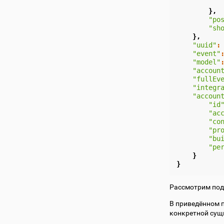
},
"po
"sh
},
"uuid"
:
"event"
"model"
"accoun
"fullEv
"integr
"accoun
"id
"ac
"co
"pr
"bu
"pe
}
}
Рассмотрим подр
В приведённом 
конкретной сущн