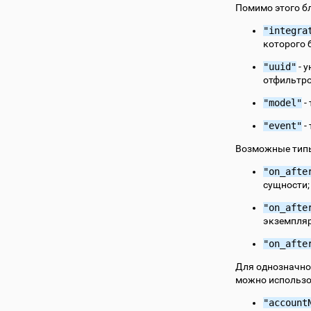
Помимо этого бл
"integra
которого 
"uuid"
- 
отфильтро
"model"
-
"event"
-
Возможные типы
"on_afte
сущности;
"on_afte
экземпляр
"on_afte
Для однозначно
можно использо
"account