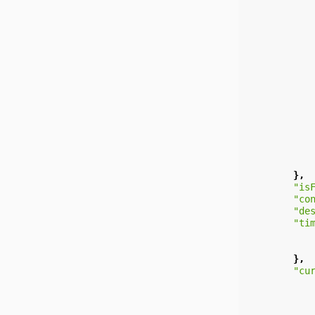
},
"is
"co
"de
"ti
},
"cu