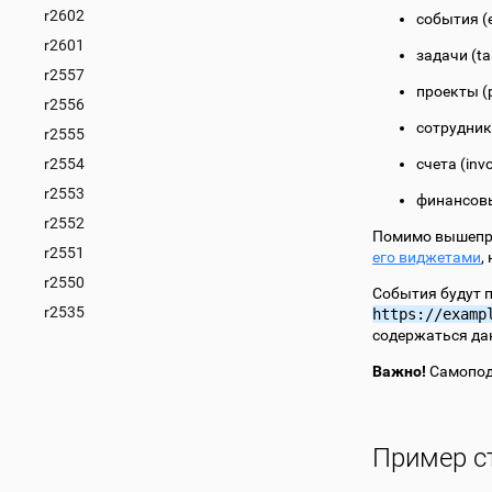
r2602
события (
r2601
задачи (ta
r2557
проекты (p
r2556
сотрудник
r2555
r2554
счета (invo
r2553
финансовы
r2552
Помимо вышепри
r2551
его виджетами
,
r2550
События будут 
r2535
https://examp
содержаться да
Важно!
Самопод
Пример с