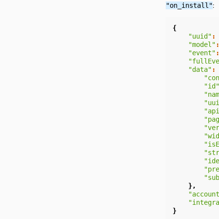
"on_install"
:
{
"uuid"
:
"model"
"event"
"fullEv
"data"
:
"co
"id
"na
"uu
"ap
"pa
"ve
"wi
"is
"st
"id
"pr
"su
},
"accoun
"integr
}