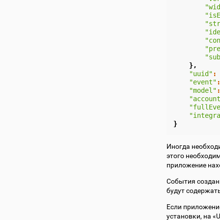
"wi
"is
"st
"id
"co
"pr
"su
},
"uuid"
:
"event"
"model"
"accoun
"fullEv
"integr
}
Иногда необход
этого необходи
приложение нах
События создан
будут содержат
Если приложени
установки, на 