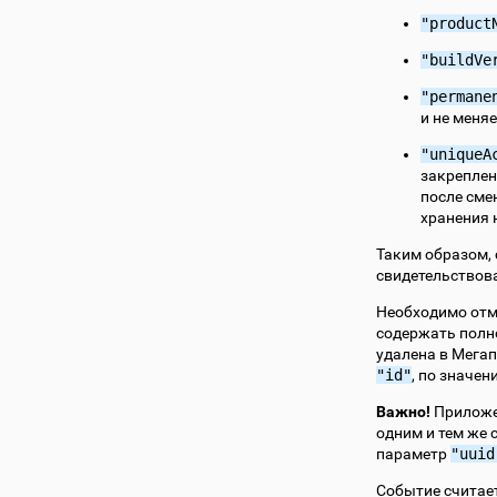
"product
"buildVe
"permane
и не меня
"uniqueA
закреплен
после сме
хранения 
Таким образом,
свидетельствова
Необходимо отм
содержать полн
удалена в Мегап
"id"
, по значе
Важно!
Приложен
одним и тем же 
параметр
"uuid
Событие считае