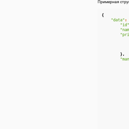
Примерная стру
{
"data"
:
"id
"na
"pr
},
"ma