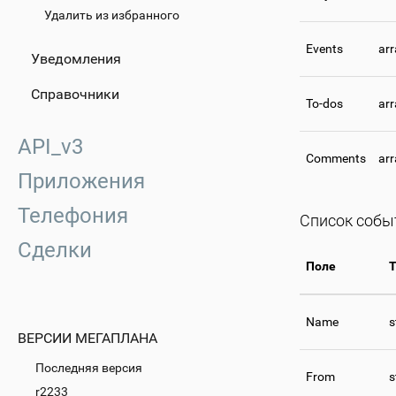
Удалить из избранного
Events
arr
Уведомления
Справочники
To-dos
arr
API_v3
Comments
arr
Приложения
Телефония
Список собы
Сделки
Поле
Т
Name
s
ВЕРСИИ МЕГАПЛАНА
Последняя версия
From
s
r2233