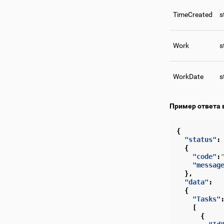
TimeCreated
s
Work
s
WorkDate
s
Пример ответа 
{
"status"
:
{
"code"
:
"messag
},
"data"
:
{
"Tasks"
[
{