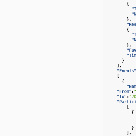
{
"
"
},
"Re
{
"
"
},
"Fa
"Ti
}
],
"Events
[
{
"Na
"From"
:
"To"
:
"2
"Partic
[
{
}
],