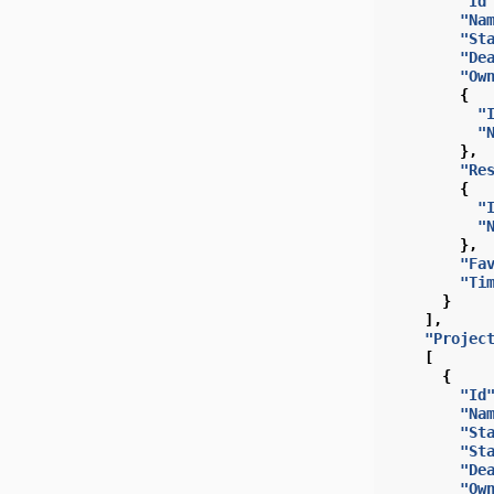
"Id
"Na
"St
"De
"Ow
{
"
"
},
"Re
{
"
"
},
"Fa
"Ti
}
],
"Projec
[
{
"Id
"Na
"St
"St
"De
"Ow