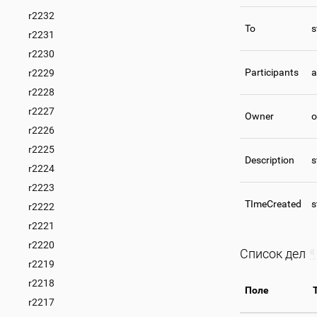
r2232
To
s
r2231
r2230
Participants
a
r2229
r2228
r2227
Owner
o
r2226
r2225
Description
s
r2224
r2223
TImeCreated
s
r2222
r2221
r2220
Список дел
¶
r2219
r2218
Поле
r2217