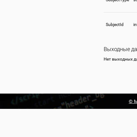
SubjectId
i
Выходные д
Нет выходных 
© М