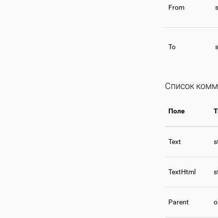
From
s
To
s
Список комм
Поле
Т
Text
s
TextHtml
s
Parent
o