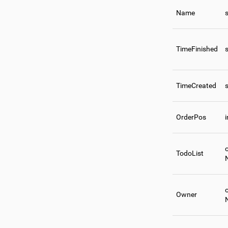
Name
s
TimeFinished
s
TimeCreated
s
OrderPos
o
TodoList
o
Owner