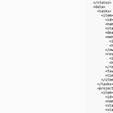
  </status>

  <data>

    <tasks>

      <item>
        <id>
        <nam
        <sta
        <dea
        <own
          <i
          <n
        </ow
        <res
          <i
          <n
        </re
        <fav
        <tim
      </item
    </tasks>
    <project
      <item>
        <id>
        <nam
        <sta
        <sta