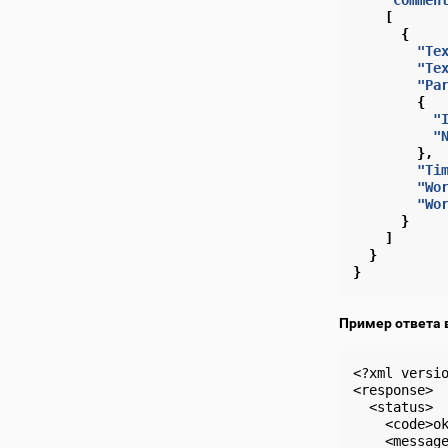
"Commen
[
{
"Te
"Te
"Pa
{
"
"
},
"Ti
"Wo
"Wo
}
]
}
}
Пример ответа 
<?xml versio
<response>

  <status>

    <code>ok
    <message