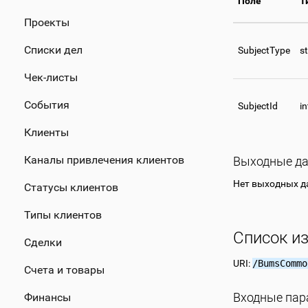
Поле
Т
Проекты
Списки дел
SubjectType
st
Чек-листы
События
SubjectId
i
Клиенты
Каналы привлечения клиентов
Выходные д
Нет выходных 
Статусы клиентов
Типы клиентов
Список и
Сделки
URI:
/BumsCommo
Счета и товары
Входные па
Финансы