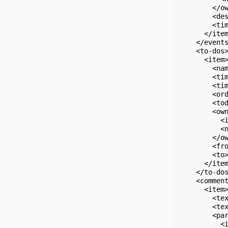
        </ow
        <des
        <tim
      </item
    </events
    <to-dos>
      <item>
        <nam
        <tim
        <tim
        <ord
        <tod
        <own
          <i
          <n
        </ow
        <fro
        <to>
      </item
    </to-dos
    <comment
      <item>
        <tex
        <tex
        <par
          <i