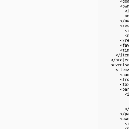
        <dea
        <own
          <i
          <n
        </ow
        <res
          <i
          <n
        </re
        <fav
        <tim
      </item
    </projec
    <events>
      <item>
        <nam
        <fro
        <to>
        <par
          <i
            
            
          </
        </pa
        <own
          <i
          <n