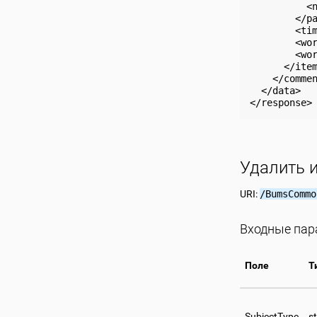
          <n
        </pa
        <tim
        <wor
        <wor
      </item
    </commen
  </data>

Удалить 
URI:
/BumsCommo
Входные па
Поле
Т
SubjectType
st