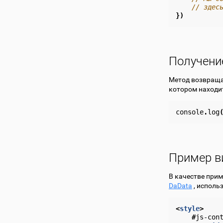
// здес
})
Получени
Метод возвраща
котором находит
console
.
log
Пример в
В качестве при
DaData
, исполь
<
style
>
#
js-con