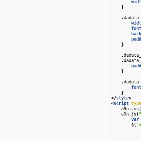
wid
}
.
dadata
wid
fon
bac
pad
}
.
dadata
.
dadata
pad
}
.
dadata
fon
}
</
style
>
<
script
typ
a9n
.
css
a9n
.
js
(
var
$
(
"