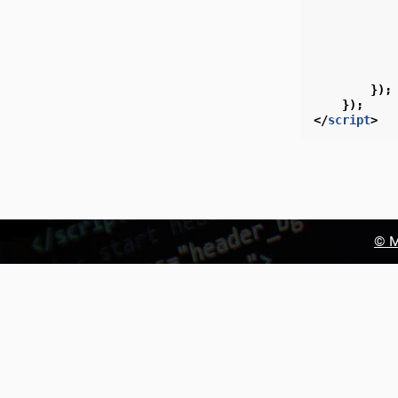
});
});
</
script
>
© М