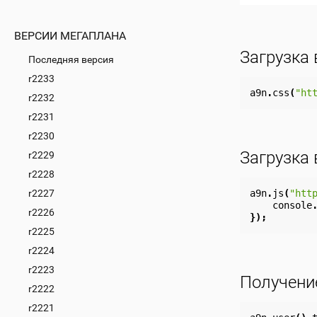
ВЕРСИИ МЕГАПЛАНА
Загрузка
Последняя версия
r2233
a9n
.
css
(
"ht
r2232
r2231
r2230
Загрузка 
r2229
r2228
a9n
.
js
(
"htt
r2227
console
r2226
});
r2225
r2224
r2223
Получени
r2222
r2221