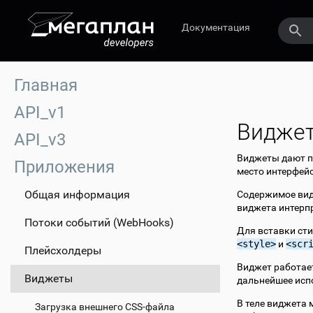
Документация
Главная
API_v1
Видже
API_v3
Виджеты дают п
Приложения
место интерфей
Общая информация
Содержимое видж
виджета интерп
Потоки событий (WebHooks)
Для вставки ст
<style>
и
<scr
Плейсхолдеры
Виджет работае
Виджеты
дальнейшее испо
В теле виджета 
Загрузка внешнего CSS-файла