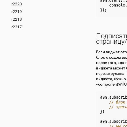
a9n
.
user
().
r2220
console
});
r2219
r2218
r2217
Подписат
страницу
Если виджет ото
блок с кодом ви
после того, как
виджета может б
перезагружена. 
виджета, нужно
«componentWill
a9n
.
subscri
// блок
// здес
})
a9n
.
subscri
// мы с