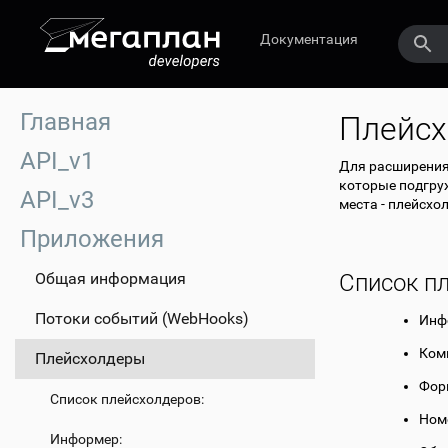
Документация
Главная
Плейс
API_v1
Для расширения
которые подгру
API_v3
места - плейсхо
Приложения
Общая информация
Список п
Потоки событий (WebHooks)
Инф
Ком
Плейсхолдеры
Фор
Список плейсхолдеров:
Ном
Информер: