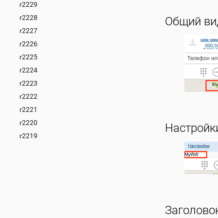
r2229
r2228
Общий ви
r2227
r2226
r2225
r2224
r2223
r2222
r2221
r2220
Настройки
r2219
Заголово