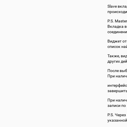
Slave вкла
происходи
P.S. Maste
Вкладка в
соединени
Виджет от
список на
Также, ви
других де
После выб
При налич
интерфейс
завершить
При нали
записи по
P.S. Чере
указанной