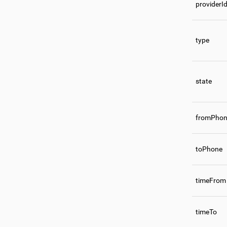
providerI
type
state
fromPho
toPhone
timeFrom
timeTo