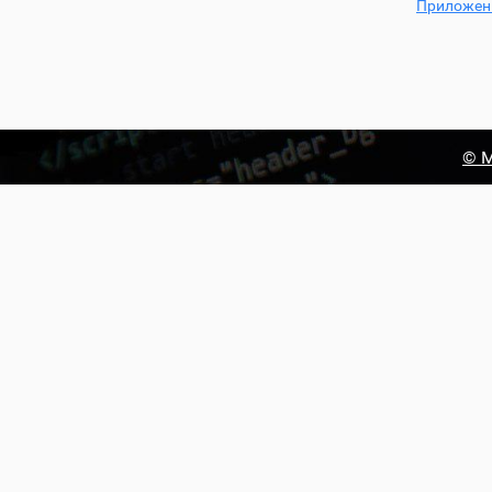
Приложен
© М