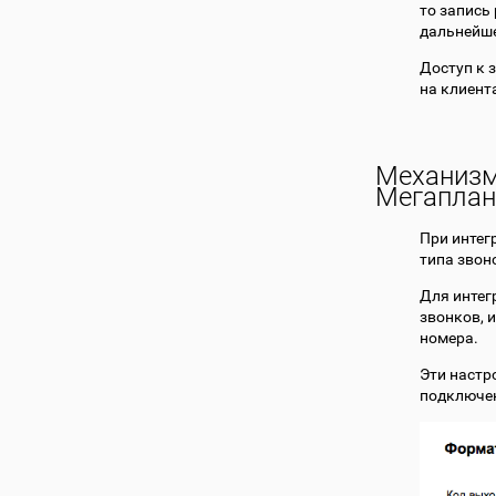
то запись
дальнейше
Доступ к 
на клиент
Механизм
Мегаплан
При интег
типа звон
Для интег
звонков, 
номера.
Эти настр
подключен