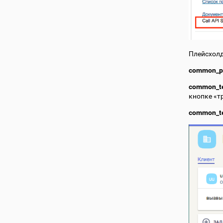
Плейсхол
common_p
common_te
кнопке «т
common_te