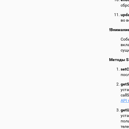
сбр
upda
во в
!Внимани
Собы
вкла
суще
Методы S
setC
пос
getS
уст
call
API
getU
уст
поль
теле