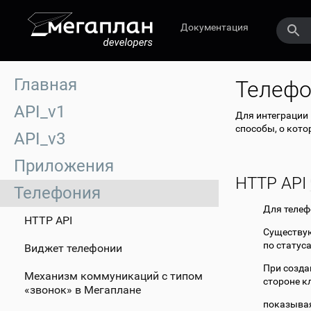
Документация
Главная
Телефо
API_v1
Для интеграции
способы, о кото
API_v3
Приложения
HTTP API
Телефония
Для телеф
HTTP API
Существую
по статус
Виджет телефонии
При созда
Механизм коммуникаций с типом
стороне к
«звонок» в Мегаплане
показывая