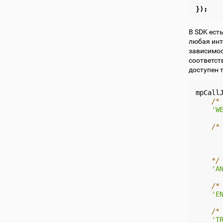
});
В SDK ест
любая инт
зависимос
соответств
доступен 
mpCall
/*
'W
/*
      
      
      
    */
'A
/*
'E
/*
'T