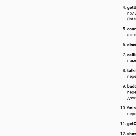
getU
пол
(int
con
акт
disc
call
номе
talk
пере
badC
пере
дозв
fini
пере
getC
sho