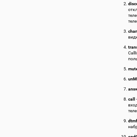
disc
отк
тел
теле
cha
вид
tran
Call
пол
mut
unM
ans
call
вход
теле
dtm
наб
endC