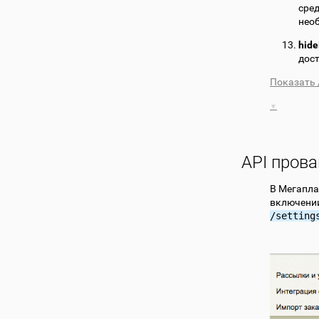
сред
нео
hid
дост
Показать 
API пров
В Мегапла
включении
/setting