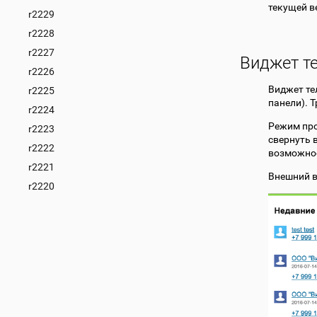
текущей в
r2229
r2228
r2227
Виджет т
r2226
Виджет те
r2225
панели). 
r2224
Режим про
r2223
свернуть 
r2222
возможнос
r2221
Внешний в
r2220