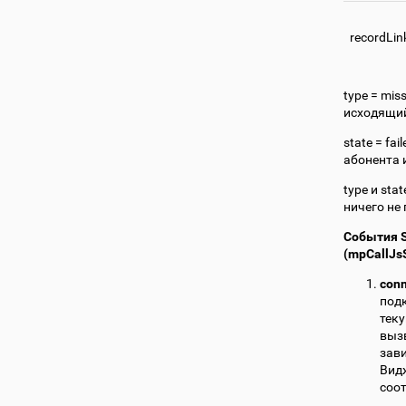
recordLin
type = mis
исходящий,
state = fa
абонента и
type и sta
ничего не
События S
(mpCallJs
con
подк
тек
вызв
зави
Вид
соот