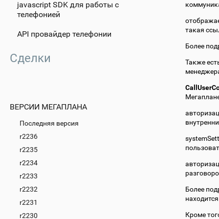
javascript SDK для работы с
коммуника
телефонией
отображае
такая ссы
API провайдер телефонии
Более под
Сделки
Также ест
менеджера
CallUserCo
Мегаплане
ВЕРСИИ МЕГАПЛАНА
авторизац
внутренний
Последняя версия
r2236
systemSet
пользоват
r2235
r2234
авторизац
разговор
r2233
r2232
Более под
находится
r2231
Кроме тог
r2230