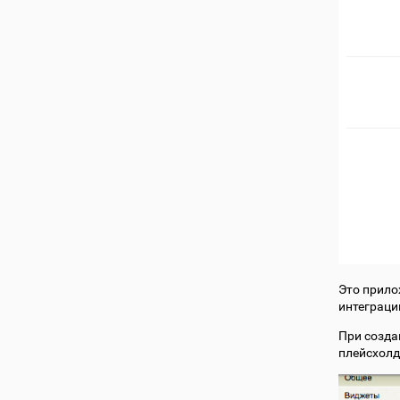
Это прило
интеграци
При созда
плейсхолд