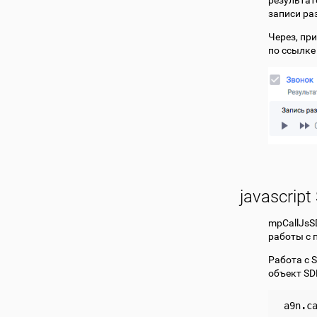
результат
записи ра
Через, пр
по ссылке
javascrip
mpCallJsS
работы с 
Работа с 
объект SD
a9n
.
c