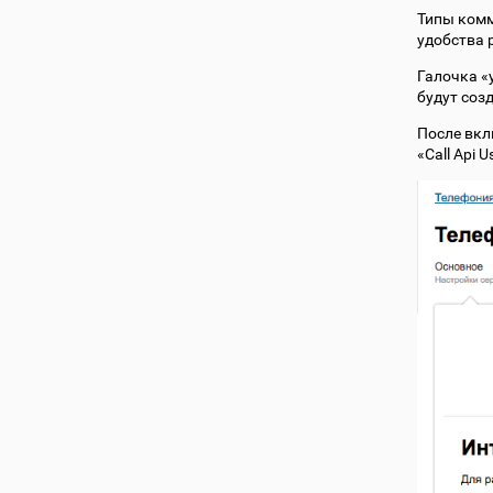
Типы комм
удобства 
Галочка «
будут соз
После вкл
«Call Api 