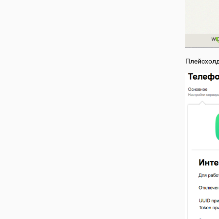
Плейсхол