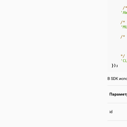
/
'A
/*
'M
/*
      
      
      
    */
'C
});
В SDK испо
Парамет
id