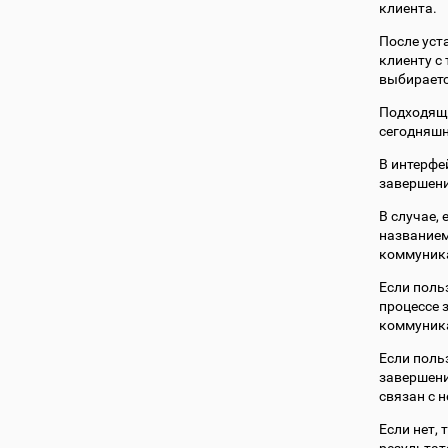
клиента.
После уст
клиенту с
выбираетс
Подходяща
сегодняшн
В интерфе
завершени
В случае,
названием
коммуника
Если поль
процессе 
коммуника
Если поль
завершени
связан с н
Если нет, 