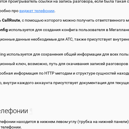
тся проигрыватель ссылки на запись разговора, если была такая 
робно про
виджет телефонии
.
ь
CallRoute
, с помощью которого можно получить ответственного м
nfig
используется для создания конфига пользователя в Мегаплане
ионные данные необходимые для АТС, также присутствует внутренн
ting используется для сохранения общей информации для всех польз
ионный ключ, возможно, путь для скачивания записей разговоров
робная информация по HTTP методам и структуре сущностей наход
о, внутри каждого аккаунта присутствует документация для текуще
елефонии
¶
лефонии находится в нижнем левом углу (трубка на нижней панели)
 телефонии.