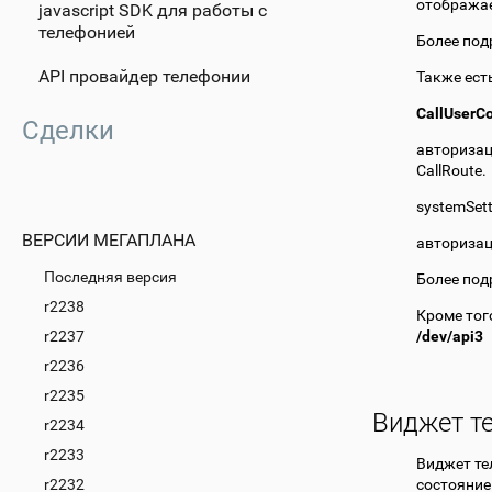
отображае
javascript SDK для работы с
телефонией
Более под
API провайдер телефонии
Также ест
CallUserCo
Сделки
авторизац
CallRoute.
systemSet
ВЕРСИИ МЕГАПЛАНА
авторизац
Последняя версия
Более под
r2238
Кроме тог
r2237
/dev/api3
r2236
r2235
Виджет т
r2234
r2233
Виджет те
r2232
состояние