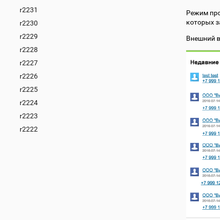
r2231
Режим про
которых з
r2230
r2229
Внешний в
r2228
r2227
r2226
r2225
r2224
r2223
r2222