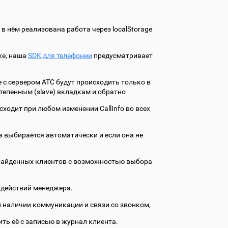
в нём реализована работа через localStorage
ке, наша
SDK для телефонии
предусматривает
 с сервером АТС будут происходить только в
степенным (slave) вкладкам и обратно
сходит при любом изменении CallInfo во всех
ка выбирается автоматически и если она не
к найденных клиентов с возможностью выбора
х действий менеджера.
и наличии коммуникации и связи со звонком,
ть её с записью в журнал клиента.