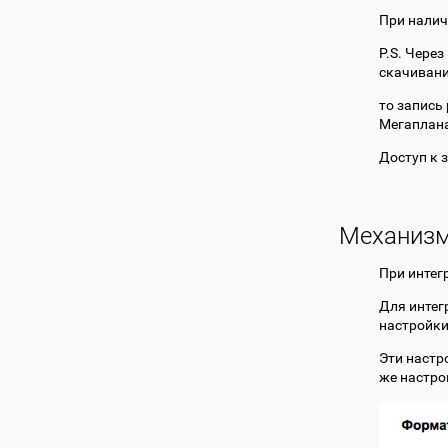
При нали
P.S. Чере
скачивани
то запись
Мегаплан
Доступ к 
Механизм
При интег
Для интег
настройки
Эти настр
же настро