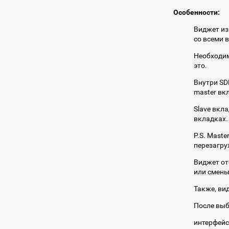
Особенности:
Виджет из
со всеми 
Необходим
это.
Внутри SD
master вк
Slave вкла
вкладках.
P.S. Mast
перезагру
Виджет от
или смены
Также, ви
После выб
интерфейс