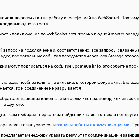
начально рассчитан на работу с телефонией по WebSocket. Поэтому 
вкладками одного хоста.
ость подключения по webSocket есть только в одной master вклад
K запрос на подключение и, соответственно, все запросы связанные
ладке, все остальные события передаются через localStorage второ
дки могут подписаться на событие updateCallInfo, это событие прои
er вкладка необязательно та вкладка, в которой фокус окна. Вклад
жается, то и соединение не разрывается.
ображает название клиента, с которым идет разговор, или списо
 на другого.
джет сам выбирает первого из найденных клиентов, если нет други
ора клиента запускается
механизм работы с коммуникациями
. Пр
 предлагает менеджеру указать результат коммуникации и заверши