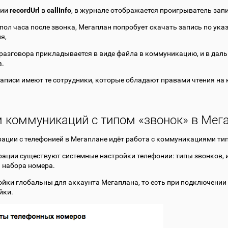
чии
recordUrl
в
callInfo
, в журнале отображается проигрыватель зап
з пол часа после звонка, Мегаплан попробует скачать запись по ука
я,
 разговора прикладывается в виде файла в коммуникацию, и в да
а.
записи имеют те сотрудники, которые обладают правами чтения на
 коммуникаций с типом «звонок» в Мег
рации с телефонией в Мегаплане идёт работа с коммуникациями тип
рации существуют системные настройки телефонии: типы звонков, и
 набора номера.
ойки глобальны для аккаунта Мегаплана, то есть при подключении 
йки.