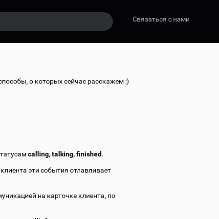
Связаться с нами
пособы, о которых сейчас расскажем :)
статусам
calling, talking, finished
.
е клиента эти события отлавливает
муникацией на карточке клиента, по