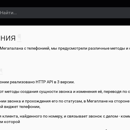
ния
¶
Мегапалана c телефонией, мы предусмотрели различные методы и с
¶
онии реализовано HTTP API в 3 версии.
т методы создания сущности звонка и изменения её, переводя по 
нии звонка и прохождения его по статусам, в Мегаплане на сторон
й виджет телефонии,
 клиента, найденного по номеру, и связывает звонок с делом - ком
и которой