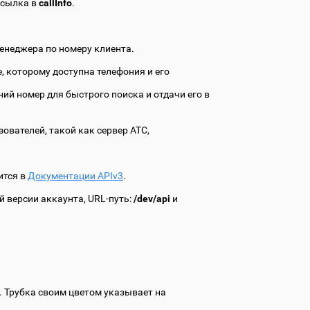
ссылка в
callInfo
.
енеджера по номеру клиента.
, которому доступна телефония и его
ий номер для быстрого поиска и отдачи его в
ователей, такой как сервер АТС,
ится в
Документации APIv3
.
й версии аккаунта, URL-путь:
/dev/api
и
. Трубка своим цветом указывает на