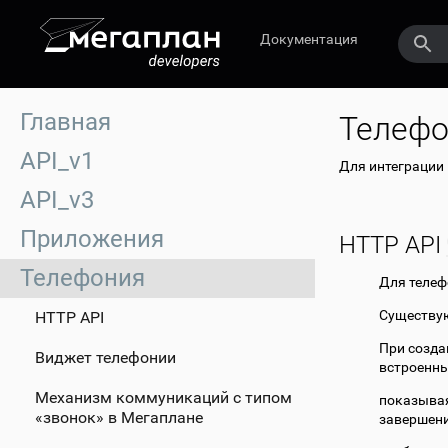
Документация
Главная
Телефо
API_v1
Для интеграции 
API_v3
Приложения
HTTP API
Телефония
Для телеф
Существую
HTTP API
При созда
Виджет телефонии
встроенны
Механизм коммуникаций с типом
показывая
«звонок» в Мегаплане
завершени