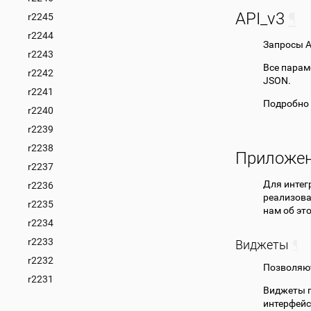
API_v3
¶
r2245
r2244
Запросы A
r2243
Все парам
r2242
JSON.
r2241
Подробно 
r2240
r2239
r2238
Приложе
r2237
Для интег
r2236
реализов
r2235
нам об эт
r2234
r2233
Виджеты
¶
r2232
Позволяют
r2231
Виджеты п
интерфейс