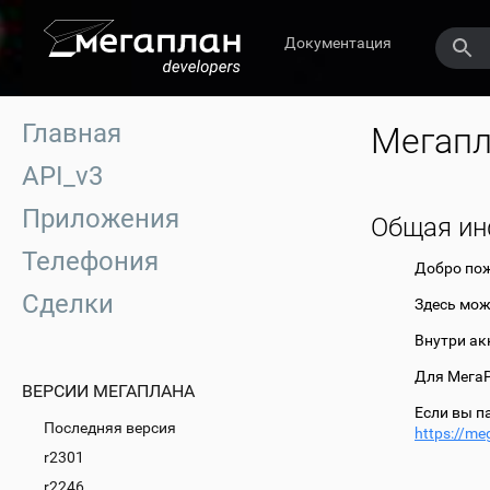
Документация
Главная
Мегапл
API_v3
Приложения
Общая и
Телефония
Добро пож
Сделки
Здесь мож
Внутри ак
Для МегаР
ВЕРСИИ МЕГАПЛАНА
Если вы п
Последняя версия
https://me
r2301
r2246