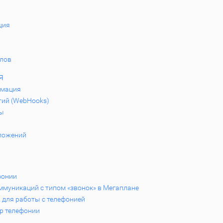
ция
йлов
я
рмация
тий (WebHooks)
ы
ложений
фонии
муникаций с типом «звонок» в Мегаплане
K для работы с телефонией
р телефонии