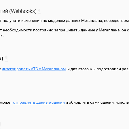
тий (Webhooks)
¶
 получать изменения по моделям данных Мегаплана, посредством 
т необходимости постоянно запрашивать данные у Мегаплана, он 
х.
я
¶
е
интегрировать АТС с Мегапланом
, и для этого мы подготовили р
 может
отправлять данные сделки
и обновлять сами сделки, исполь
¶