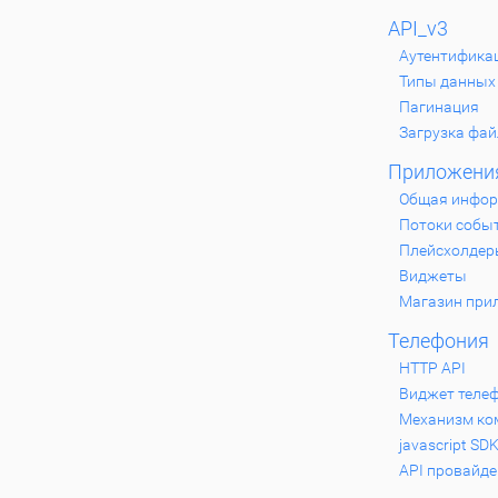
API_v3
Аутентифика
Типы данных
Пагинация
Загрузка фа
Приложени
Общая инфо
Потоки собы
Плейсхолдер
Виджеты
Магазин при
Телефония
HTTP API
Виджет теле
Механизм ком
javascript SD
API провайде