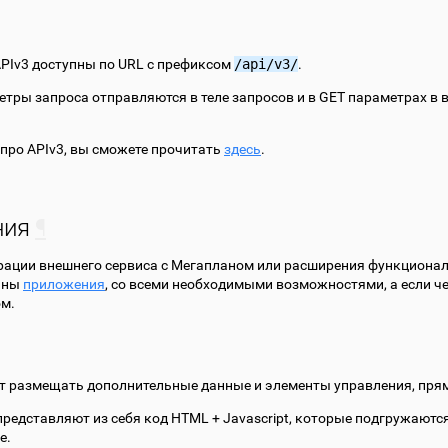
PIv3 доступны по URL с префиксом
/api/v3/
.
етры запроса отправляются в теле запросов и в GET параметрах в в
про APIv3, вы сможете прочитать
здесь
.
ния
¶
рации внешнего сервиса с Мегапланом или расширения функциона
аны
приложения
, со всеми необходимыми возможностями, а если че
ом.
 размещать дополнительные данные и элементы управления, прям
редставляют из себя код HTML + Javascript, которые подгружаются
е.