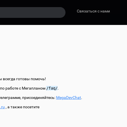
Связаться с нами
ы всегда готовы помочь!
 по работе с Мегапланом
/faq/
.
телеграмме, присоединяйтесь:
MegaDevChat
.
.
ru
, а также посетите