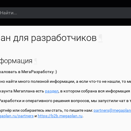
ан для разработчиков
¶
нформация
¶
аловать в МегаРазработку :)
но найти много полезной информации, а если что-то не нашли, то м
каунта Мегаплана есть
раздел
, в котором собрана вся информация
азработки и оперативного решения вопросов, мы запустили чат в 
артнёр или собираетесь им стать, то пишите нам:
partners
@
megaplan
gaplan.ru/partners
и
https://b2b.megaplan.ru
.