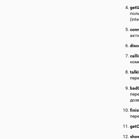
getU
пол
(int
con
акт
disc
call
номе
talk
пере
badC
пере
дозв
fini
пере
getC
sho