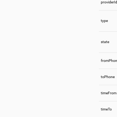
providerI
type
state
fromPho
toPhone
timeFrom
timeTo