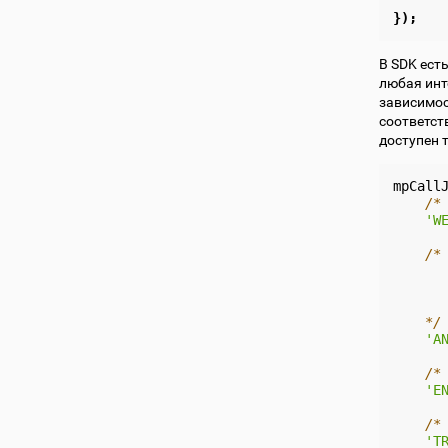
});
В SDK ест
любая инт
зависимос
соответств
доступен 
mpCall
/*
'W
/*
      
      
      
    */
'A
/*
'E
/*
'T