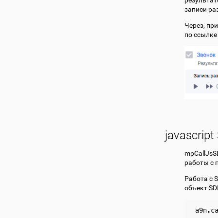
результат
записи ра
Через, пр
по ссылке
javascrip
mpCallJsS
работы с 
Работа с 
объект SD
a9n
.
c