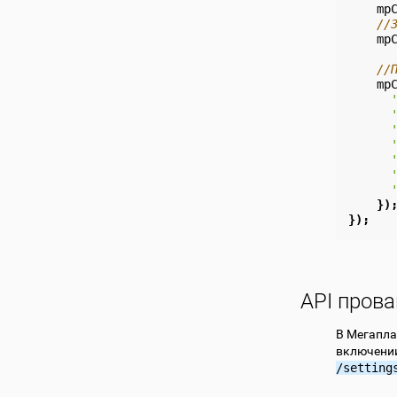
mp
//
mp
//
mp
})
});
API пров
В Мегапла
включении
/setting