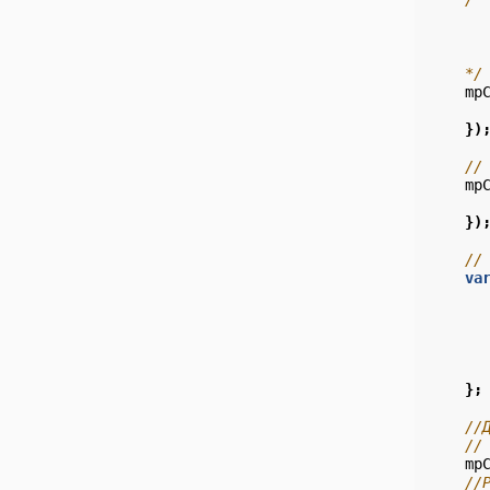
      
      
      
    */
mp
})
//
mp
})
//
va
};
//
//
mp
//