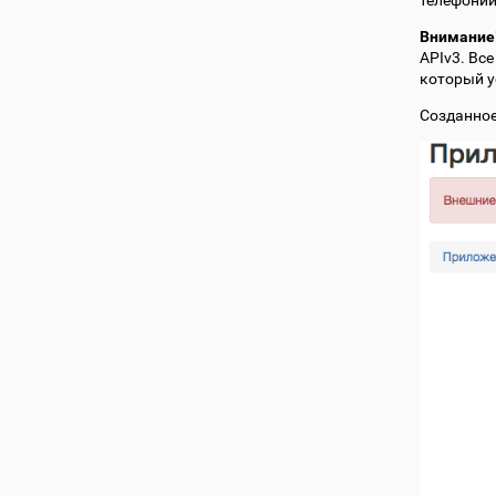
телефонии
Внимание
APIv3. Вс
который у
Созданное