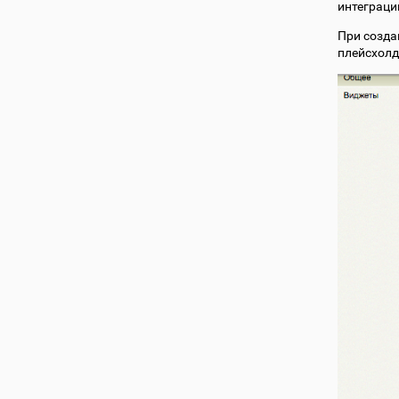
интеграци
При созда
плейсхолд