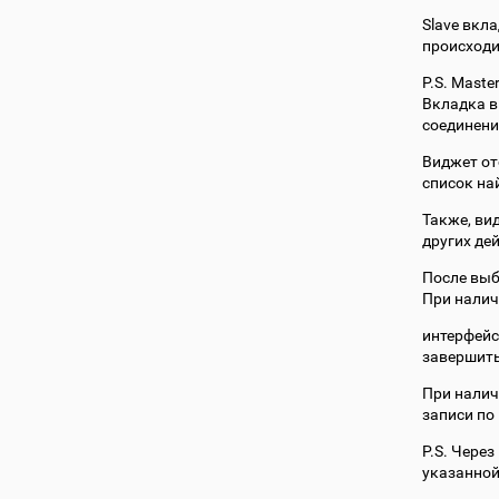
Slave вкла
происходи
P.S. Maste
Вкладка в
соединени
Виджет от
список на
Также, ви
других де
После выб
При налич
интерфейс
завершить
При нали
записи по
P.S. Чере
указанной