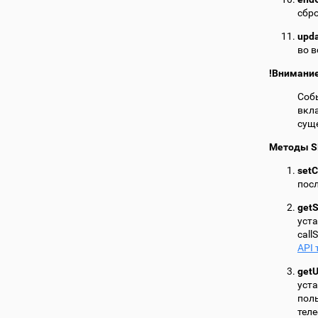
сбр
upda
во в
!Внимани
Собы
вкла
суще
Методы S
setC
пос
getS
уст
call
API
getU
уст
поль
теле