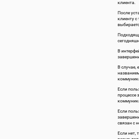
клиента.
После уст
клиенту с
выбираетс
Подходяща
сегодняшн
В интерфе
завершени
В случае,
названием
коммуника
Если поль
процессе 
коммуника
Если поль
завершени
связан с н
Если нет, 