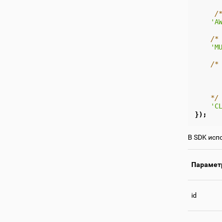
/
'A
/*
'M
/*
      
      
      
    */
'C
});
В SDK испо
Парамет
id