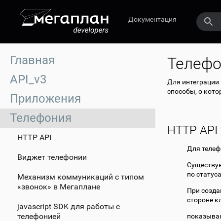
Документация
Главная
Телефо
API_v3
Для интеграции
способы, о кото
Приложения
Телефония
HTTP API
HTTP API
Для телеф
Виджет телефонии
Существую
по статус
Механизм коммуникаций с типом
«звонок» в Мегаплане
При созда
стороне к
javascript SDK для работы с
телефонией
показывая