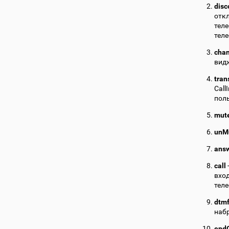
disc
отк
тел
теле
cha
вид
tran
Call
пол
mut
unM
ans
call
вход
теле
dtm
наб
endC