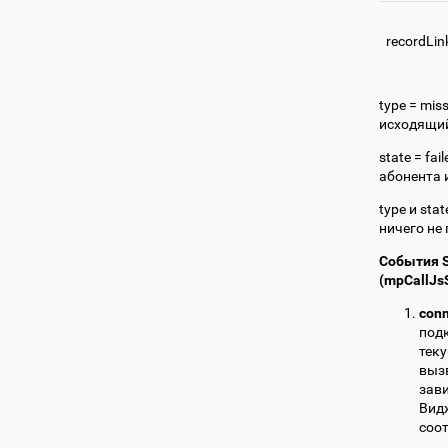
recordLin
type = mis
исходящий,
state = fa
абонента и
type и sta
ничего не
События S
(mpCallJs
con
подк
тек
вызв
зави
Вид
соот