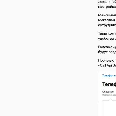
локальной
настройка
Максималь
Мегаплан 
сотрудник
Типы комм
удобства 
Галочка «
будут соз
После вкл
«Call Api 