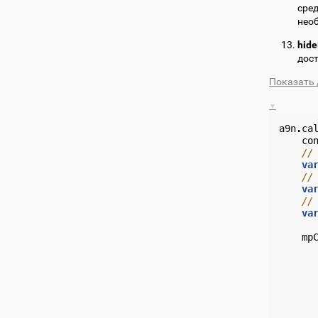
сред
нео
hid
дост
Показать 
a9n
.
ca
co
//
va
//
va
//
va
mp