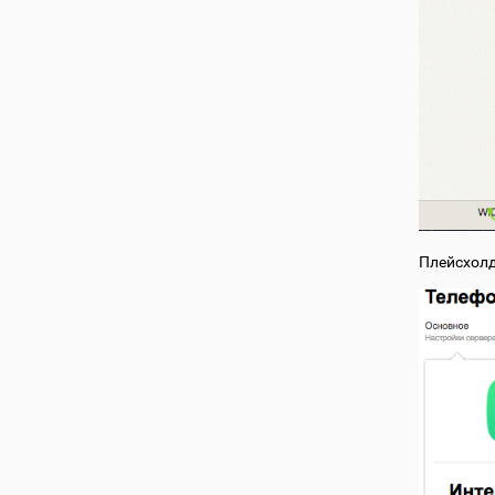
Плейсхол