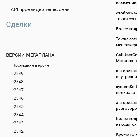
коммуника
API провайдер телефонии
отображае
такая ссы
Сделки
Более под
Также ест
менеджера
ВЕРСИИ МЕГАПЛАНА
CallUserCo
Мегаплане
Последняя версия
авторизац
r2349
внутренний
r2348
systemSet
r2347
пользоват
r2346
авторизац
r2345
разговор
r2344
Более под
r2343
находится
r2342
Кроме тог