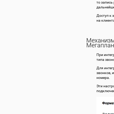
то запись
дальнейше
Доступ к 
на клиент
Механизм
Мегаплан
При интег
типа звон
Для интег
звонков, 
номера.
Эти настр
подключен