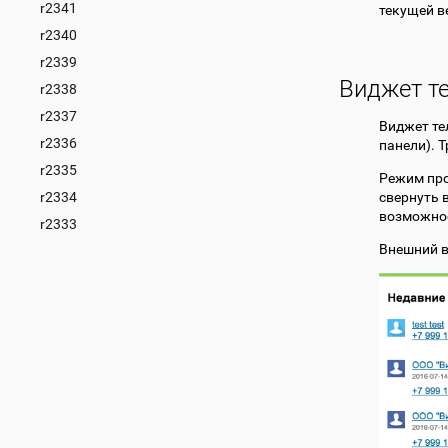
r2341
текущей в
r2340
r2339
Виджет т
r2338
r2337
Виджет те
r2336
панели). 
r2335
Режим про
r2334
свернуть 
возможнос
r2333
Внешний в