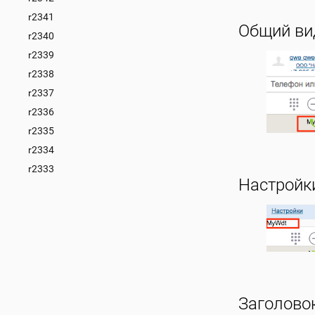
r2341
Общий ви
r2340
r2339
r2338
r2337
r2336
r2335
r2334
r2333
Настройки
Заголово