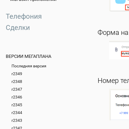
Телефония
Сделки
Форма на
ВЕРСИИ МЕГАПЛАНА
Последняя версия
r2349
Номер те
r2348
r2347
r2346
r2345
r2344
r2343
r2342