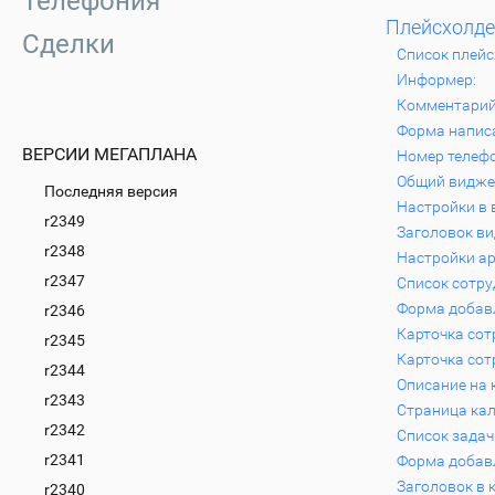
Телефония
Плейсхолд
Сделки
Список плейс
Информер:
Комментарий
Форма напис
ВЕРСИИ МЕГАПЛАНА
Номер телефо
Общий виджет
Последняя версия
Настройки в 
r2349
Заголовок ви
r2348
Настройки ap
r2347
Список сотру
Форма добав
r2346
Карточка сот
r2345
Карточка сот
r2344
Описание на 
r2343
Страница кал
r2342
Список задач
r2341
Форма добавл
Заголовок в 
r2340