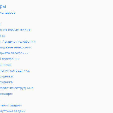
еры
холдеров:
:
ания комментария:
на:
 / виджет телефонии:
виджете телефонии:
джета телефонии:
i телефонии:
дников:
ления сотрудника:
рудника:
рудника:
карточке сотрудника:
ендаря:
:
ения задачи:
карточке задачи: