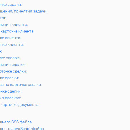
чке задачи:
шения/принятия задачи:
тов:
ения клиента:
 карточке клиента:
ке клиента:
чке клиента:
к:
ке сделок:
ения сделки:
рточке сделки:
ке сделки:
са на карточке сделки:
чке сделки:
 в сделках:
 карточке документа:
шнего CSS-файла
шнего JavaScript-файла