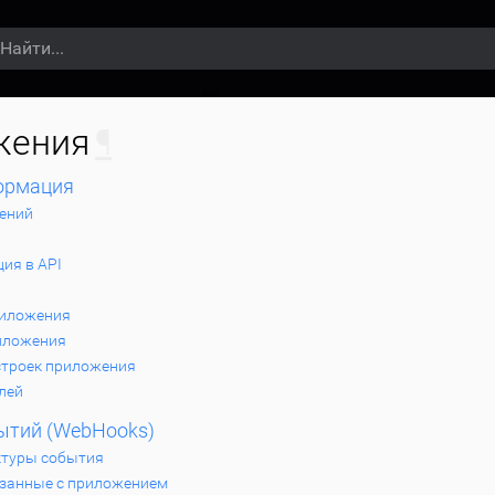
жения
¶
ормация
ений
ия в API
риложения
иложения
строек приложения
лей
ытий (WebHooks)
ктуры события
язанные с приложением