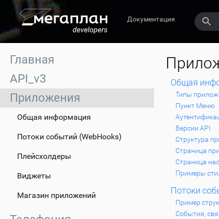
Документация
Главная
Прило
API_v3
Общая инф
Типы прилож
Приложения
Пункт Меню
Общая информация
Аутентификац
Версии API
Потоки событий (WebHooks)
Структура п
Страница пр
Плейсхолдеры
Страница на
Примеры сти
Виджеты
Потоки соб
Магазин приложений
Пример стру
События, св