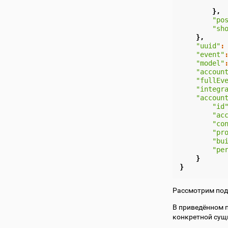
},
"po
"sh
},
"uuid"
:
"event"
"model"
"accoun
"fullEv
"integr
"accoun
"id
"ac
"co
"pr
"bu
"pe
}
}
Рассмотрим подр
В приведённом 
конкретной сущн