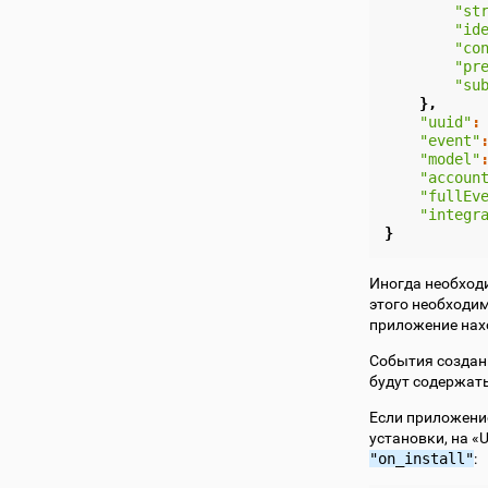
"st
"id
"co
"pr
"su
},
"uuid"
:
"event"
"model"
"accoun
"fullEv
"integr
}
Иногда необход
этого необходи
приложение нах
События создан
будут содержат
Если приложени
установки, на 
"on_install"
: