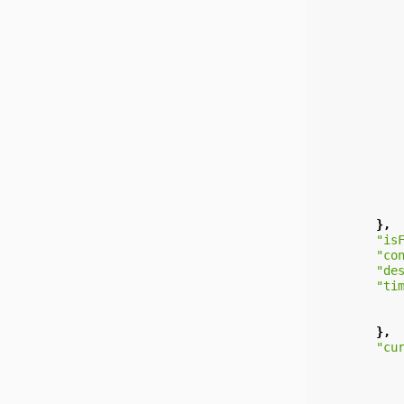
},
"is
"co
"de
"ti
},
"cu