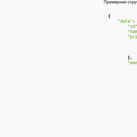
Примерная стру
{
"data"
:
"id
"na
"pr
},
"ma