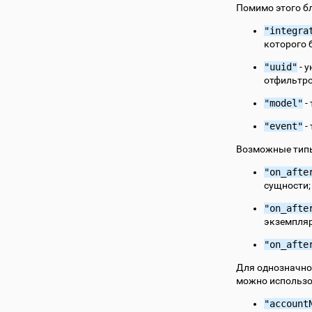
Помимо этого бл
"integra
которого 
"uuid"
- 
отфильтро
"model"
-
"event"
-
Возможные типы
"on_afte
сущности;
"on_afte
экземпляр
"on_afte
Для однозначно
можно использо
"account