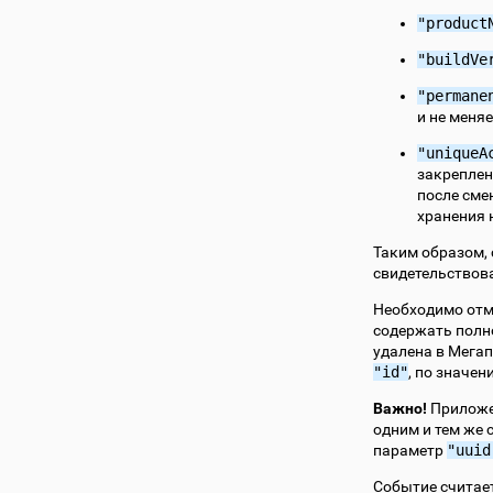
"product
"buildVe
"permane
и не меня
"uniqueA
закреплен
после сме
хранения 
Таким образом,
свидетельствова
Необходимо отм
содержать полн
удалена в Мегап
"id"
, по значе
Важно!
Приложен
одним и тем же 
параметр
"uuid
Событие считае