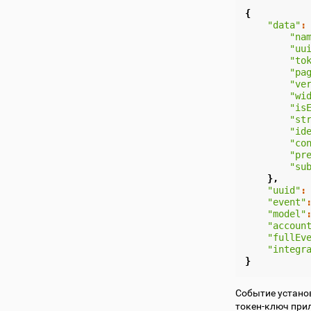
{
"data"
:
"na
"uu
"to
"pa
"ve
"wi
"is
"st
"id
"co
"pr
"su
},
"uuid"
:
"event"
"model"
"accoun
"fullEv
"integr
}
Cобытие устано
токен-ключ прил