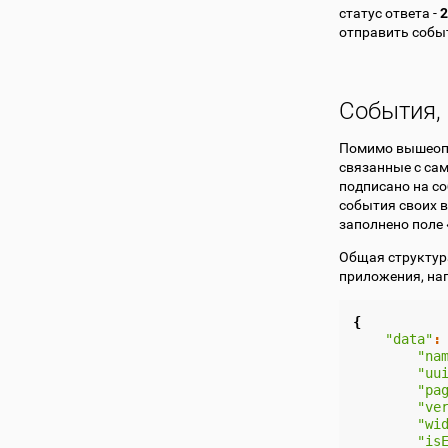
статус ответа -
2
отправить событ
События,
Помимо вышеопи
связанные с са
подписано на со
события своих в
заполнено поле
Общая структур
приложения, на
{
"data"
:
"na
"uu
"pa
"ve
"wi
"is