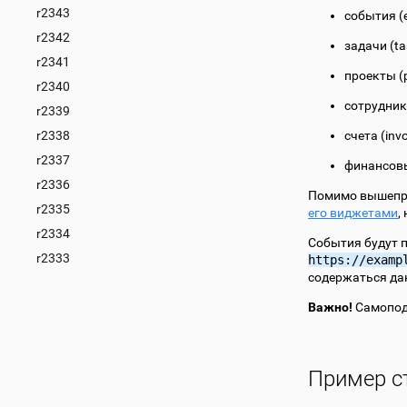
r2343
события (
r2342
задачи (ta
r2341
проекты (p
r2340
сотрудник
r2339
r2338
счета (invo
r2337
финансовы
r2336
Помимо вышепри
r2335
его виджетами
,
r2334
События будут 
r2333
https://examp
содержаться да
Важно!
Самопод
Пример с