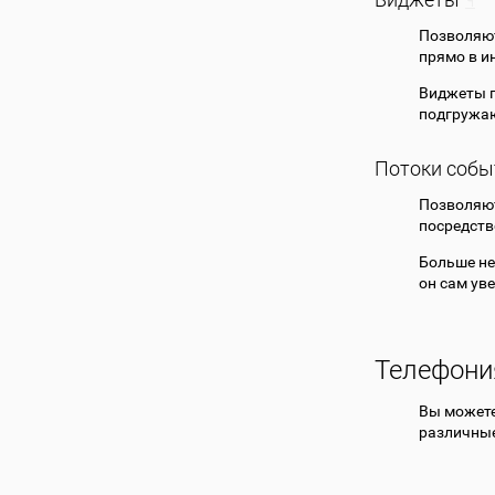
Позволяют
прямо в и
Виджеты п
подгружаю
Потоки собы
Позволяют
посредств
Больше не
он сам ув
Телефони
Вы может
различные