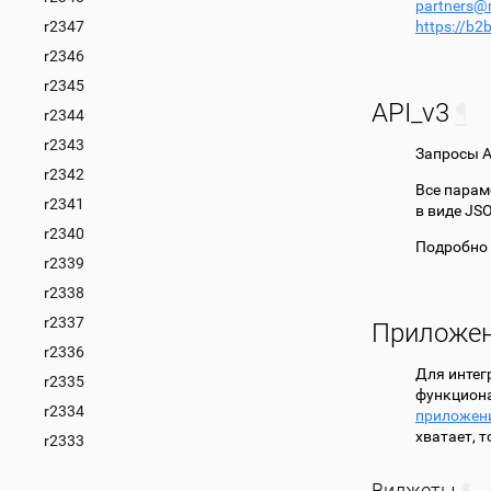
partners
@
r2347
https://b2
r2346
r2345
API_v3
¶
r2344
r2343
Запросы A
r2342
Все парам
r2341
в виде JS
r2340
Подробно 
r2339
r2338
r2337
Приложе
r2336
Для интег
r2335
функциона
r2334
приложен
хватает, 
r2333
Виджеты
¶