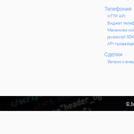
Телефония
HTTP API
Виджет теле
Механизм ком
javascript SD
API провайде
Сделки
Запрос к вне
© М