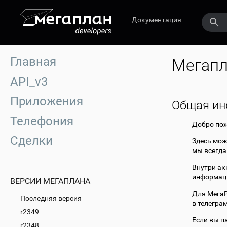
Документация
Главная
Мегапл
API_v3
Приложения
Общая и
Телефония
Добро пож
Сделки
Здесь мож
мы всегда
Внутри ак
информаци
ВЕРСИИ МЕГАПЛАНА
Для МегаР
Последняя версия
в телегра
r2349
Если вы па
r2348