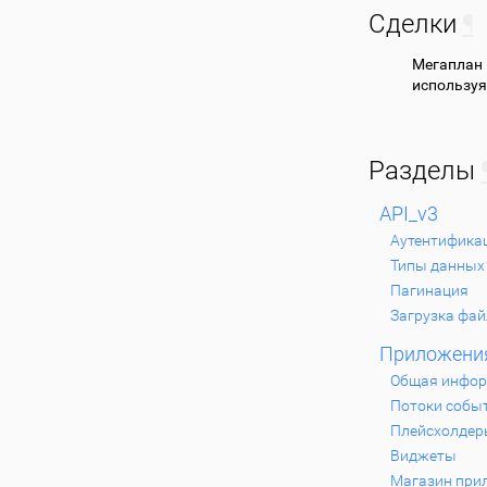
Сделки
¶
Мегаплан
используя
Разделы
API_v3
Аутентифика
Типы данных
Пагинация
Загрузка фа
Приложени
Общая инфо
Потоки собы
Плейсхолдер
Виджеты
Магазин при