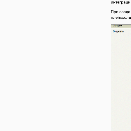
интеграци
При созда
плейсхолд