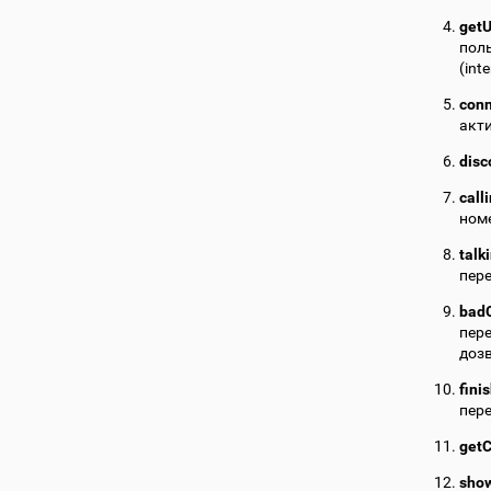
getU
пол
(int
con
акт
disc
call
номе
talk
пере
badC
пере
дозв
fini
пере
getC
sho