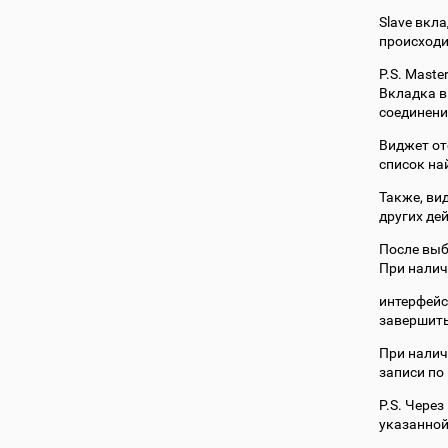
Slave вкла
происходи
P.S. Maste
Вкладка в
соединени
Виджет от
список на
Также, ви
других де
После выб
При налич
интерфейс
завершить
При нали
записи по
P.S. Чере
указанной