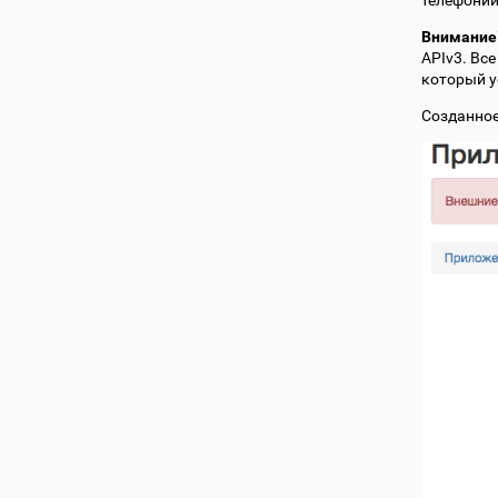
телефонии
Внимание
APIv3. Вс
который у
Созданное