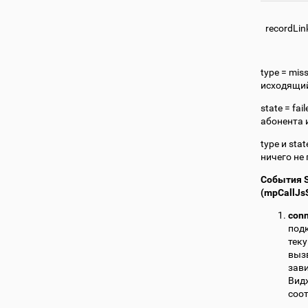
recordLin
type = mis
исходящий,
state = fa
абонента и
type и sta
ничего не
События S
(mpCallJs
con
подк
тек
вызв
зави
Вид
соот