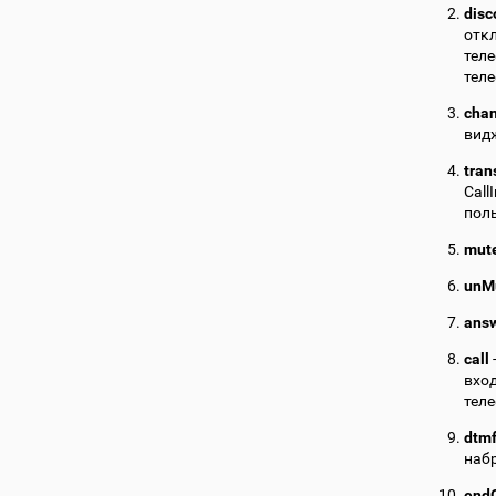
disc
отк
тел
теле
cha
вид
tran
Call
пол
mut
unM
ans
call
вход
теле
dtm
наб
endC