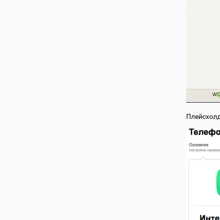
Плейсхол