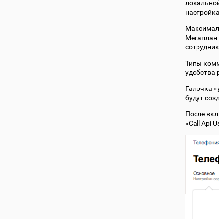
локальной
настройка
Максималь
Мегаплан 
сотрудник
Типы комм
удобства 
Галочка «
будут соз
После вкл
«Call Api 