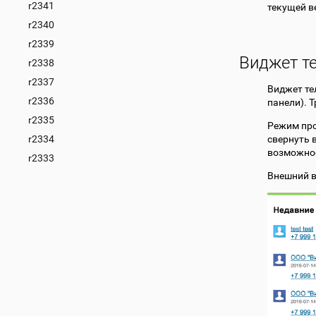
r2341
текущей в
r2340
r2339
Виджет т
r2338
r2337
Виджет те
r2336
панели). 
r2335
Режим про
r2334
свернуть 
возможнос
r2333
Внешний в