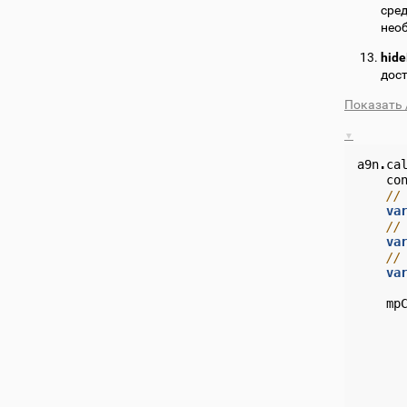
сред
нео
hid
дост
Показать 
a9n
.
ca
co
//
va
//
va
//
va
mp