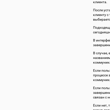
клиента.
После уст
клиенту с
выбираетс
Подходяща
сегодняшн
В интерфе
завершени
В случае,
названием
коммуника
Если поль
процессе 
коммуника
Если поль
завершени
связан с н
Если нет, 