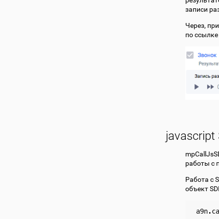
результат
записи ра
Через, пр
по ссылке
javascrip
mpCallJsS
работы с 
Работа с 
объект SD
a9n
.
c