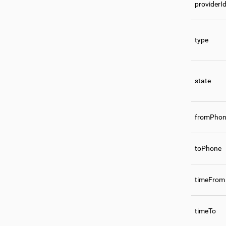
providerI
type
state
fromPho
toPhone
timeFrom
timeTo