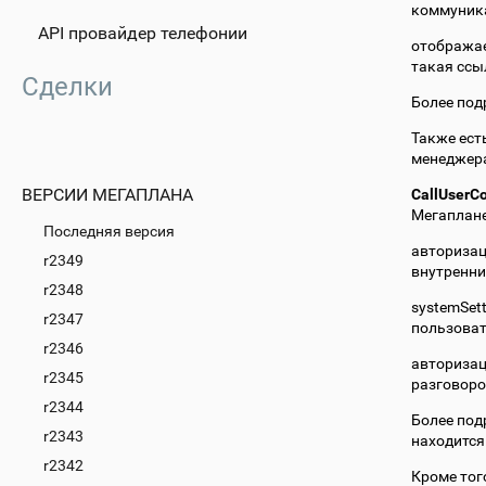
коммуника
API провайдер телефонии
отображае
такая ссы
Сделки
Более под
Также ест
менеджера
ВЕРСИИ МЕГАПЛАНА
CallUserCo
Мегаплане
Последняя версия
авторизац
r2349
внутренний
r2348
systemSet
r2347
пользоват
r2346
авторизац
r2345
разговор
r2344
Более под
r2343
находится
r2342
Кроме тог