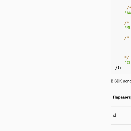
/
'A
/*
'M
/*
      
      
      
    */
'C
});
В SDK испо
Парамет
id