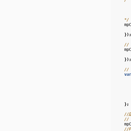
      
      
      
    */
mp
})
//
mp
})
//
va
};
//
//
mp
//