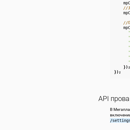
mp
//
mp
//
mp
})
});
API пров
В Мегапла
включении
/setting