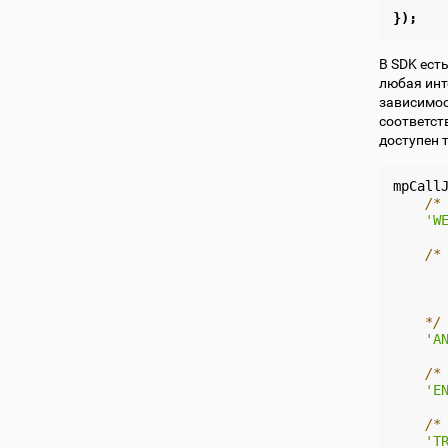
});
В SDK ест
любая инт
зависимос
соответств
доступен 
mpCall
/*
'W
/*
      
      
      
    */
'A
/*
'E
/*
'T