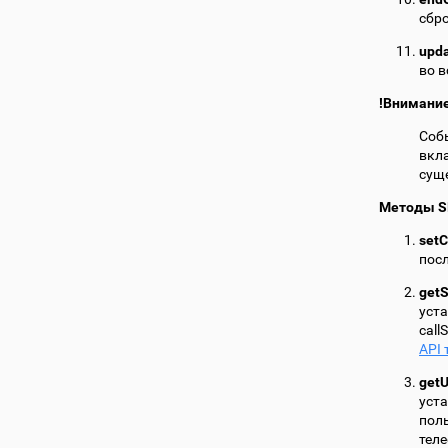
сбр
upda
во в
!Внимани
Собы
вкла
суще
Методы S
setC
пос
getS
уст
call
API
getU
уст
поль
теле