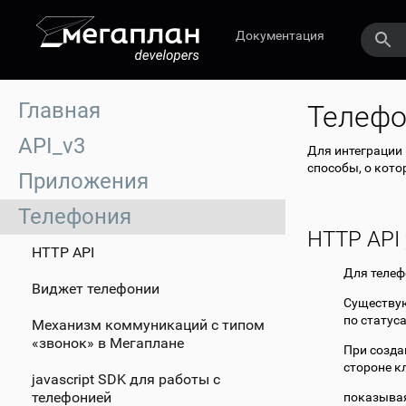
Документация
Главная
Телефо
API_v3
Для интеграции
способы, о кото
Приложения
Телефония
HTTP API
HTTP API
Для телеф
Виджет телефонии
Существую
по статус
Механизм коммуникаций с типом
«звонок» в Мегаплане
При созда
стороне к
javascript SDK для работы с
телефонией
показывая