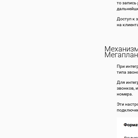
то запись
дальнейше
Доступ к 
на клиент
Механизм
Мегаплан
При интег
типа звон
Для интег
звонков, 
номера.
Эти настр
подключен