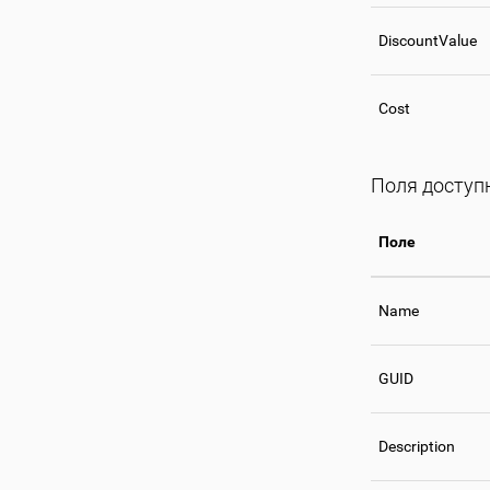
DiscountValue
Cost
Поля доступн
Поле
Name
GUID
Description