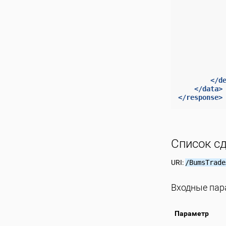
</d
</data>
</response>
Список с
URI:
/BumsTrade
Входные па
Параметр