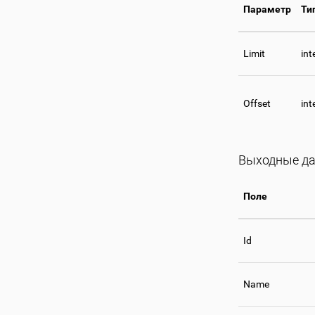
Параметр
Ти
Limit
int
Offset
int
Выходные д
Поле
Id
Name