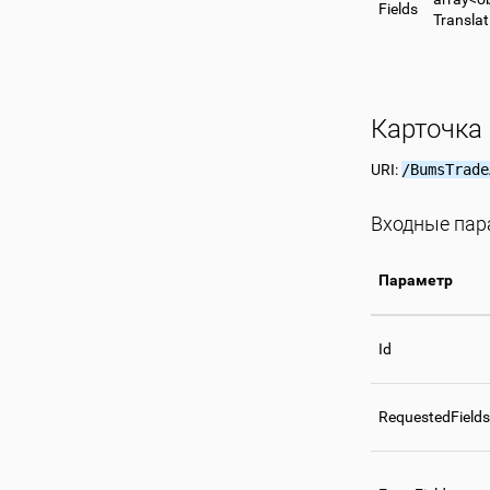
Fields
Translat
Карточка
URI:
/BumsTrade
Входные па
Параметр
Id
RequestedFields