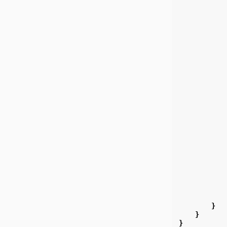
}
}
}