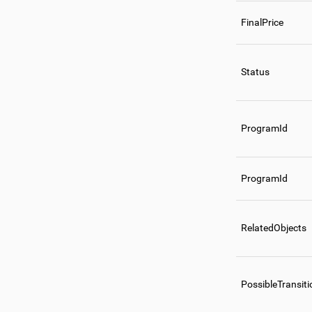
FinalPrice
Status
ProgramId
ProgramId
RelatedObjects
PossibleTransiti