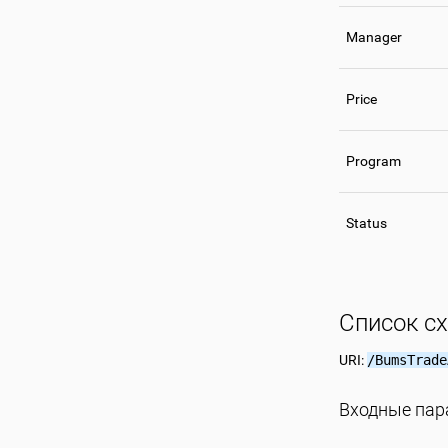
Manager
Price
Program
Status
Список с
URI:
/BumsTrade
Входные па