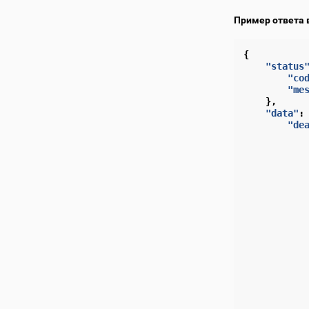
Пример ответа 
{
"status
"co
"me
},
"data"
:
"de