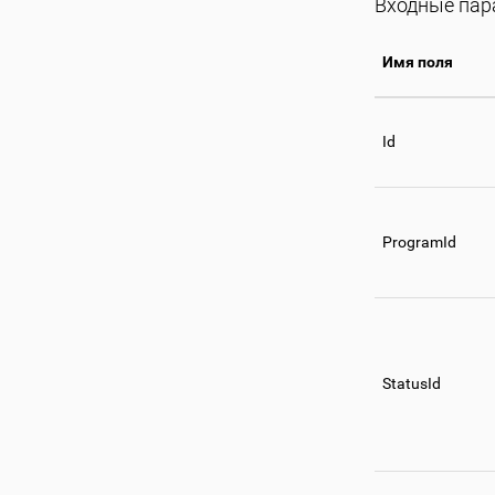
Входные па
Имя поля
Id
ProgramId
StatusId