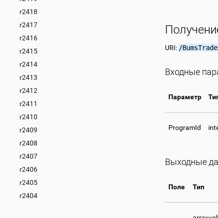
r2418
r2417
Получени
r2416
URI:
/BumsTrade
r2415
r2414
Входные па
r2413
r2412
Параметр
Ти
r2411
r2410
ProgramId
int
r2409
r2408
r2407
Выходные д
r2406
r2405
Поле
Тип
r2404
array<o