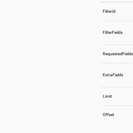
FilterId
FilterFields
RequestedFields
ExtraFields
Limit
Offset