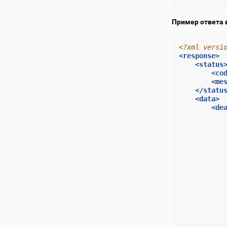
Пример ответа 
<?xml versi
<response>
<status
<co
<me
</statu
<data>
<de