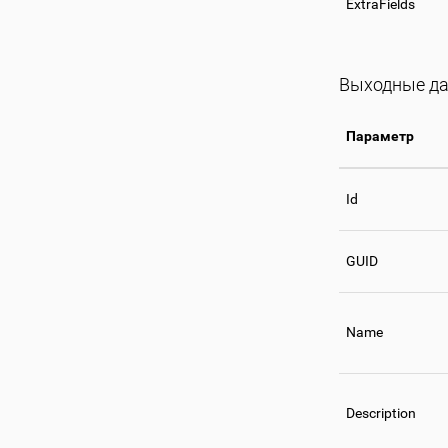
ExtraFields
Выходные д
Параметр
Id
GUID
Name
Description