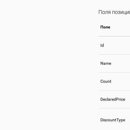
Поля позици
Поле
Id
Name
Count
DeclaredPrice
DiscountType