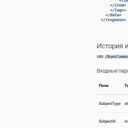
<ti
</item>
</tags>
</data>
</response>
История 
URI:
/BumsCommo
Входные па
Поле
Т
SubjectType
st
SubjectId
i