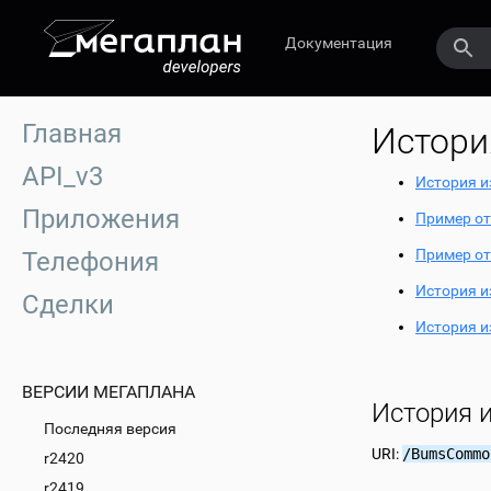
Документация
Главная
Истори
API_v3
История и
Приложения
Пример от
Пример от
Телефония
История и
Сделки
История и
ВЕРСИИ МЕГАПЛАНА
История 
Последняя версия
URI:
/BumsCommo
r2420
r2419