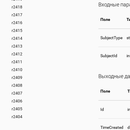
Входные па
r2418
r2417
Поле
Т
r2416
r2415
SubjectType
st
r2414
r2413
r2412
SubjectId
i
r2411
r2410
Выходные д
r2409
r2408
Поле
Т
r2407
r2406
r2405
Id
i
r2404
TimeCreated
d