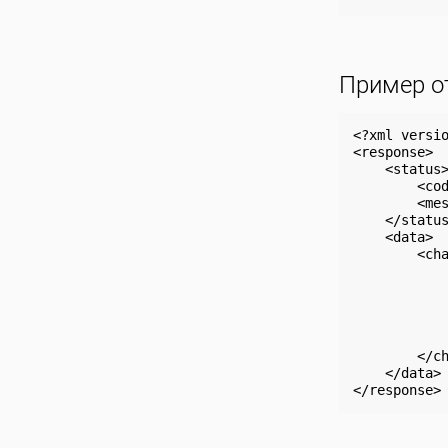
Пример о
<?xml versio
<response>

    <status>
        <cod
        <mes
    </status
    <data>

        <cha
            
            
           
            
            
        </ch
    </data>
