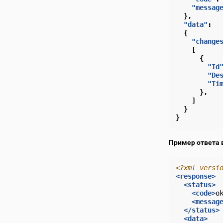
"messag
},
"data"
:
{
"change
[
{
"Id
"De
"Ti
},
]
}
}
Пример ответа 
<?xml versi
<response>
<status>
<code>
o
<messag
</status>
<data>