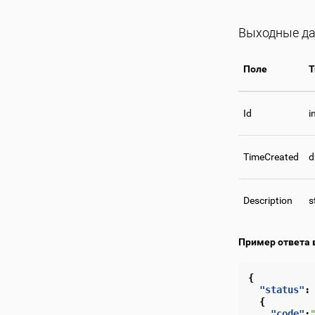
Выходные д
Поле
Т
Id
i
TimeCreated
d
Description
s
Пример ответа 
{
"status"
:
{
"code"
: