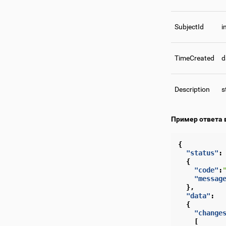
SubjectId
i
TimeCreated
d
Description
s
Пример ответа 
{
"status"
:
{
"code"
:
"messag
},
"data"
:
{
"change
[