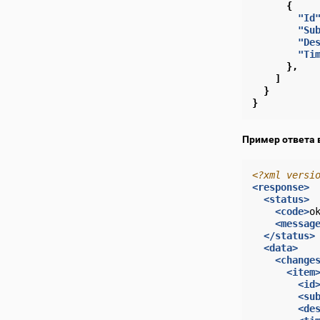
{
"Id
"Su
"De
"Ti
},
]
}
}
Пример ответа 
<?xml versi
<response>
<status>
<code>
o
<messag
</status>
<data>
<change
<item
<id
<su
<de