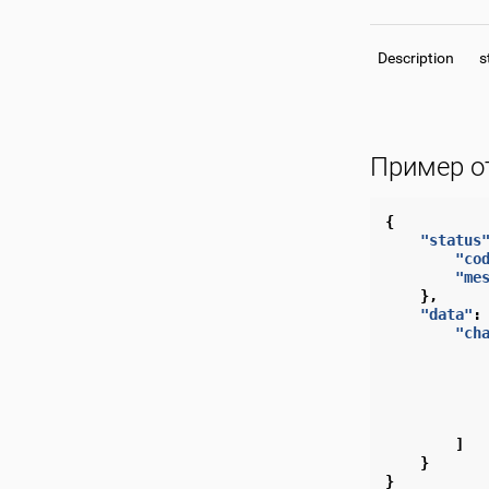
Description
s
Пример о
{
"status
"co
"me
},
"data"
:
"ch
]
}
}