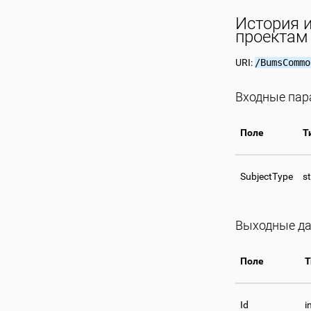
История 
проектам
URI:
/BumsCommo
Входные па
Поле
Т
SubjectType
st
Выходные д
Поле
Т
Id
i