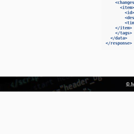
<change
<item
<id
<de
<ti
</item>
</tags>
</data>
</response>
© М