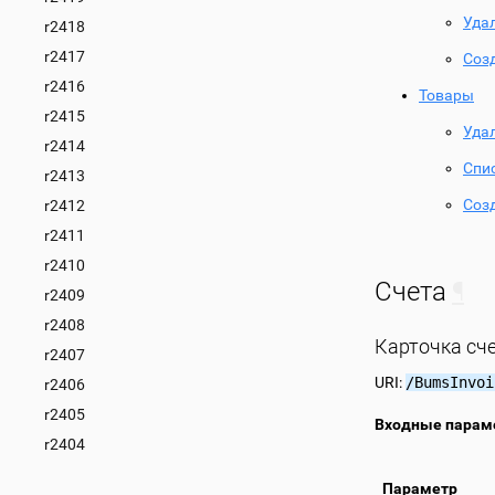
Уда
r2418
r2417
Соз
r2416
Товары
r2415
Уда
r2414
Спи
r2413
Соз
r2412
r2411
r2410
Счета
¶
r2409
r2408
Карточка сч
r2407
URI:
/BumsInvoi
r2406
r2405
Входные парам
r2404
Параметр