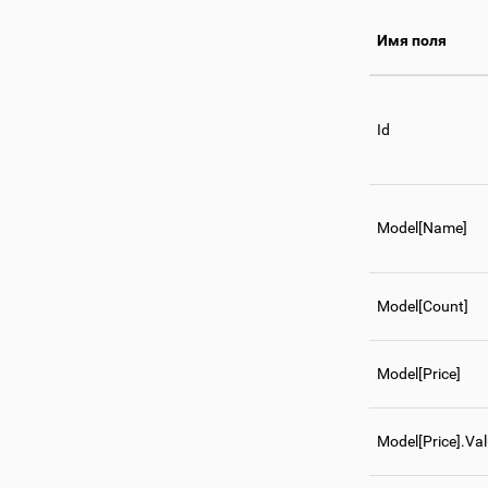
Имя поля
Id
Model[Name]
Model[Count]
Model[Price]
Model[Price].Va