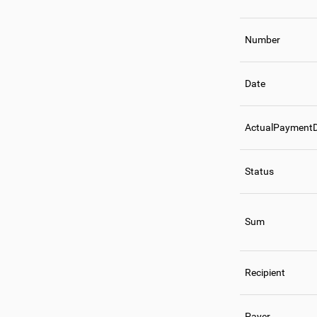
Number
Date
ActualPayment
Status
Sum
Recipient
Payer