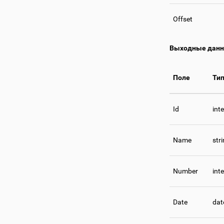
Offset
Выходные дан
Поле
Ти
Id
int
Name
str
Number
int
Date
dat