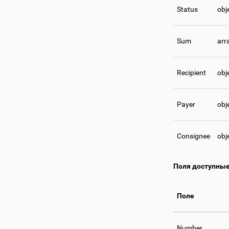
Status
obj
Sum
arr
Recipient
obj
Payer
obj
Consignee
obj
Поля доступные 
Поле
Number