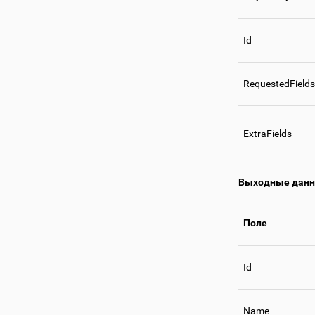
Id
RequestedFields
ExtraFields
Выходные дан
Поле
Id
Name