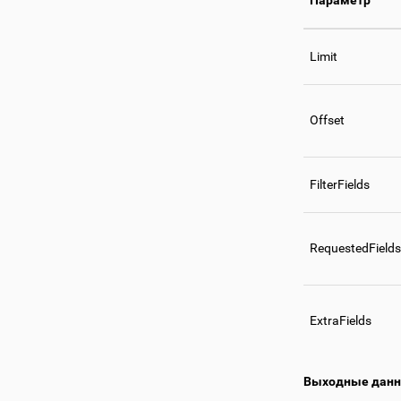
Limit
Offset
FilterFields
RequestedFields
ExtraFields
Выходные дан