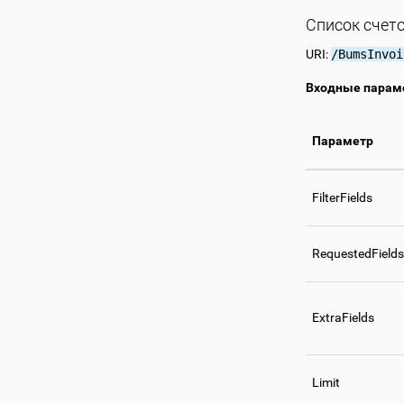
Список счет
URI:
/BumsInvoi
Входные парам
Параметр
FilterFields
RequestedFields
ExtraFields
Limit