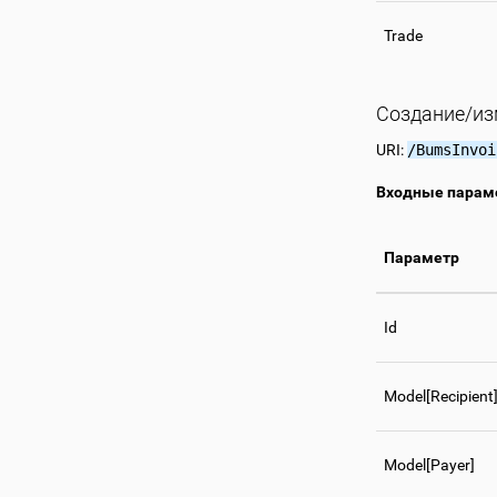
Trade
Создание/из
URI:
/BumsInvoi
Входные парам
Параметр
Id
Model[Recipient
Model[Payer]