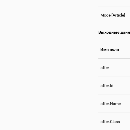
Model[Article]
Выходные дан
Имя поля
offer
offer.Id
offer.Name
offer.Class