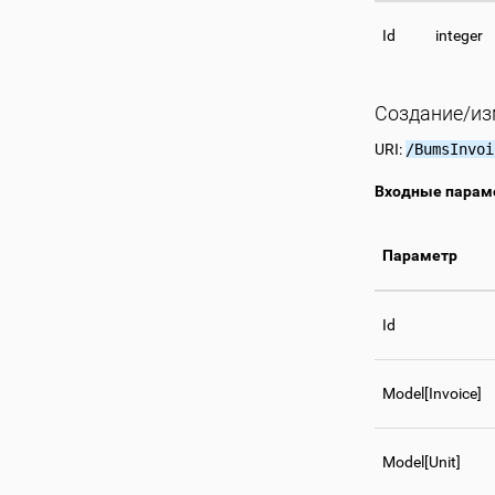
Id
integer
Создание/из
URI:
/BumsInvoi
Входные парам
Параметр
Id
Model[Invoice]
Model[Unit]