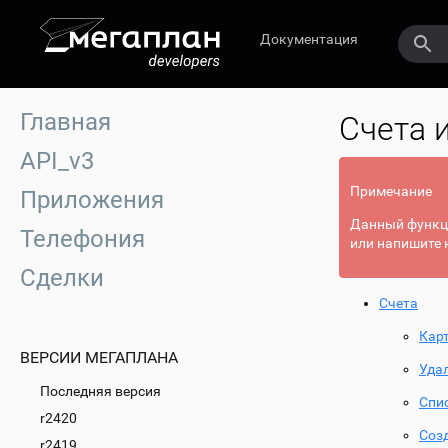
Документация
Главная
Счета 
API_v3
Примечание
Приложения
Данный функци
Телефония
или напишите 
Сделки
Счета
Кар
ВЕРСИИ МЕГАПЛАНА
Уда
Последняя версия
Спи
r2420
Соз
r2419