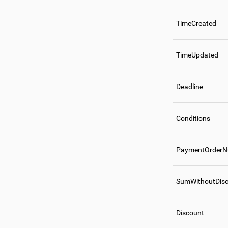
TimeCreated
TimeUpdated
Deadline
Conditions
PaymentOrderN
SumWithoutDis
Discount