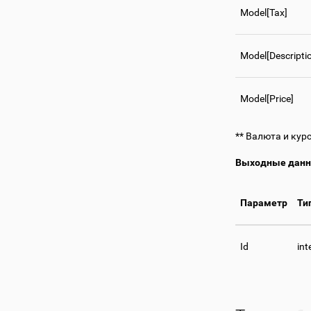
Model[Tax]
Model[Descripti
Model[Price]
** Валюта и кур
Выходные дан
Параметр
Ти
Id
int