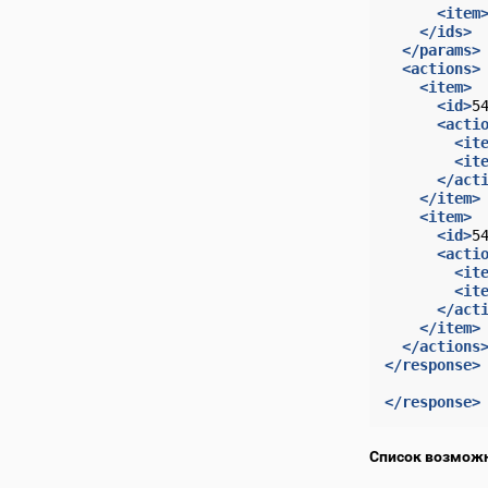
<item
</ids>
</params>
<actions>
<item>
<id>
5
<acti
<it
<it
</act
</item>
<item>
<id>
5
<acti
<it
<it
</act
</item>
</actions
</response>
</response>
Список возможн