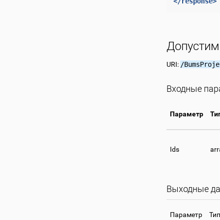
</response>
Допустим
URI:
/BumsProje
Входные па
Параметр
Ти
Ids
arr
Выходные да
Параметр
Ти