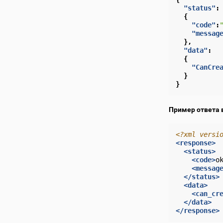
"status"
:
{
"code"
:
"messag
},
"data"
:
{
"CanCre
}
}
Пример ответа 
<?xml versi
<response>
<status>
<code>
o
<messag
</status>
<data>
<can_cr
</data>
</response>