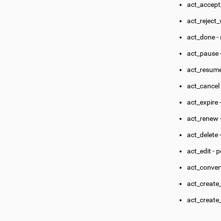
act_accep
act_rejec
act_done 
act_pause
act_resum
act_cancel
act_expire
act_renew
act_delete
act_edit -
act_conver
act_create
act_create