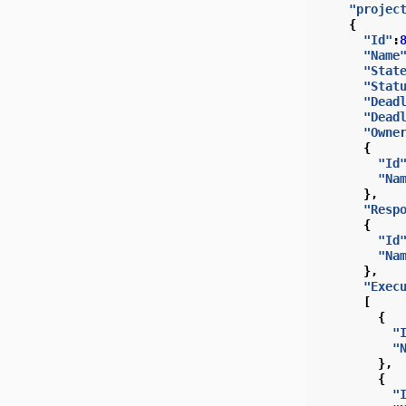
"projec
{
"Id"
:
"Name
"Stat
"Stat
"Dead
"Dead
"Owne
{
"Id
"Na
},
"Resp
{
"Id
"Na
},
"Exec
[
{
"
"
},
{
"