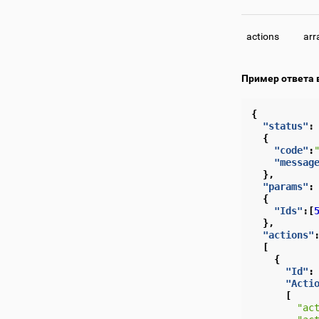
actions
arr
Пример ответа 
{
"status"
:
{
"code"
:
"messag
},
"params"
:
{
"Ids"
:[
},
"actions"
[
{
"Id"
:
"Acti
[
"ac