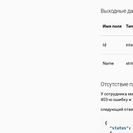
Выходные д
Имя поля
Тип
Id
int
Name
stri
Отсутствие п
У сотрудника мо
403-ю ошибку и
следующий отве
{
"status"
:
{