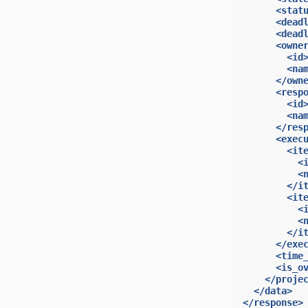
<stat
<dead
<dead
<owne
<id
<na
</own
<resp
<id
<na
</res
<exec
<it
<
<
</i
<it
<
<
</i
</exe
<time
<is_o
</proje
</data>
</response>