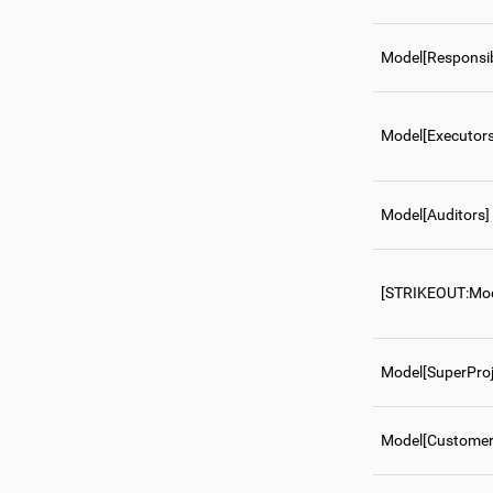
Model[Responsib
Model[Executors
Model[Auditors]
[STRIKEOUT:Mode
Model[SuperProj
Model[Customer