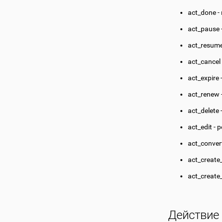
act_done 
act_pause
act_resum
act_cancel
act_expire
act_renew
act_delete
act_edit -
act_conver
act_create
act_create
Действие