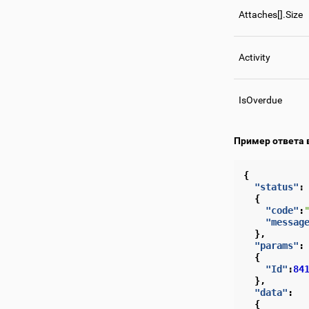
Attaches[].Size
Activity
IsOverdue
Пример ответа 
{
"status"
:
{
"code"
:
"messag
},
"params"
:
{
"Id"
:
84
},
"data"
:
{