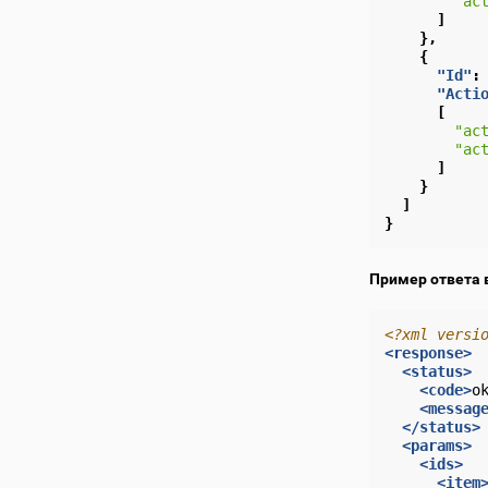
"ac
]
},
{
"Id"
:
"Acti
[
"ac
"ac
]
}
]
}
Пример ответа 
<?xml versi
<response>
<status>
<code>
o
<messag
</status>
<params>
<ids>
<item