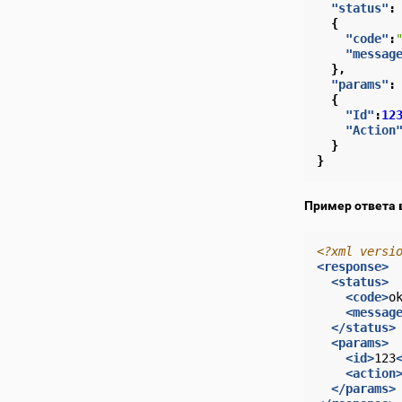
"status"
:
{
"code"
:
"messag
},
"params"
:
{
"Id"
:
12
"Action
}
}
Пример ответа 
<?xml versi
<response>
<status>
<code>
o
<messag
</status>
<params>
<id>
123
<action
</params>