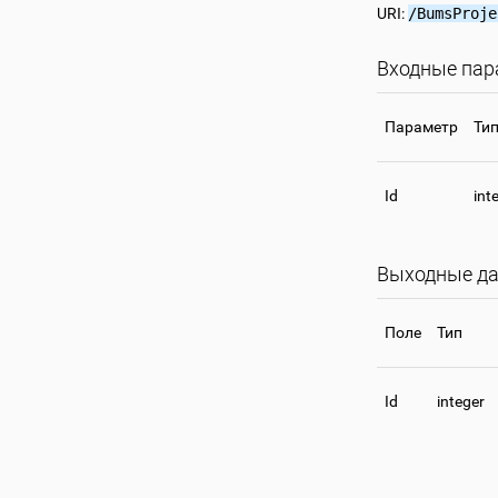
URI:
/BumsProje
Входные па
Параметр
Ти
Id
int
Выходные да
Поле
Тип
Id
integer