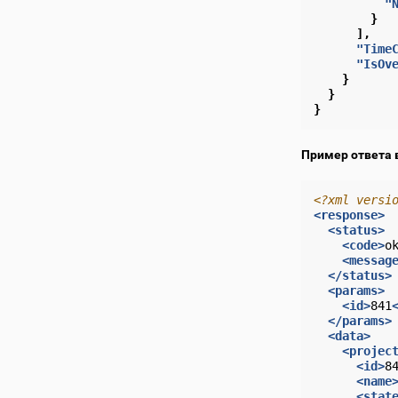
"
}
],
"Time
"IsOv
}
}
}
Пример ответа 
<?xml versi
<response>
<status>
<code>
o
<messag
</status>
<params>
<id>
841
</params>
<data>
<projec
<id>
8
<name
<stat