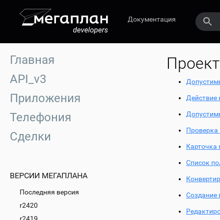
Документация
Главная
Проек
API_v3
Допустимы
Приложения
Действие 
Допустимы
Телефония
Проверка 
Сделки
Карточка 
Список по
ВЕРСИИ МЕГАПЛАНА
Конвертир
Последняя версия
Создание 
r2420
Редактиро
r2419