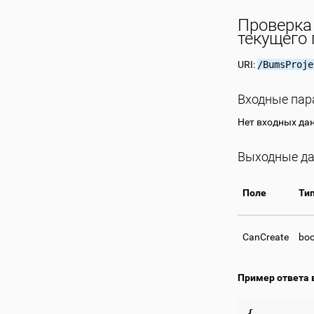
Проверка 
текущего
URI:
/BumsProje
Входные па
Нет входных да
Выходные д
Поле
Ти
CanCreate
boo
Пример ответа 
{