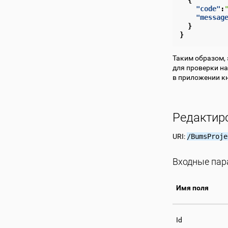
"code"
:
"messag
}
}
Таким образом, 
для проверки на
в приложении кн
Редактир
URI:
/BumsProje
Входные па
Имя поля
Id