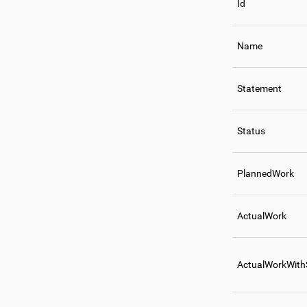
Id
Name
Statement
Status
PlannedWork
ActualWork
ActualWorkWith