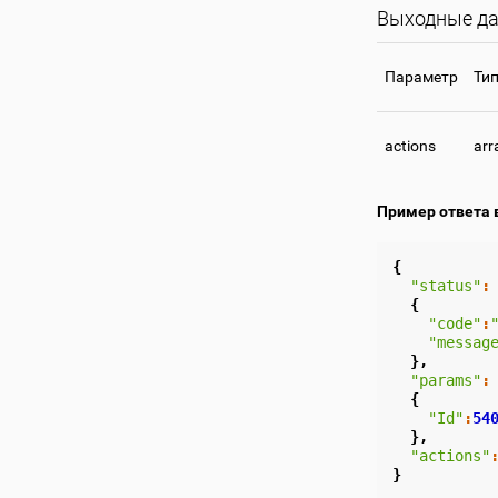
Выходные да
Параметр
Ти
actions
arr
Пример ответа 
{
"status"
:
{
"code"
:
"messag
},
"params"
:
{
"Id"
:
54
},
"actions"
}