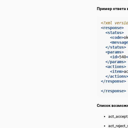
Пример ответа 
<?xml versi
<response>
<status>
<code>
o
<messag
</status>
<params>
<id>
540
</params>
<actions>
<item>
a
</actions
</response>
</response>
Список возможн
act_accep
act_rejec