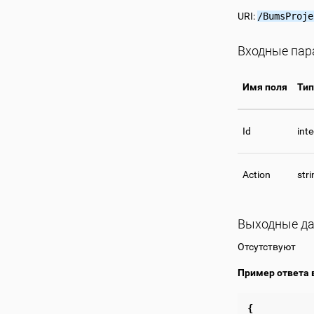
URI:
/BumsProje
Входные па
Имя поля
Тип
Id
int
Action
stri
Выходные д
Отсутствуют
Пример ответа 
{