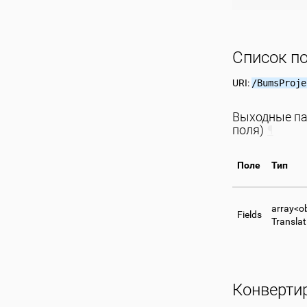
Список п
URI:
/BumsProje
Выходные па
поля)
¶
Поле
Тип
array<o
Fields
Translat
Конвертир