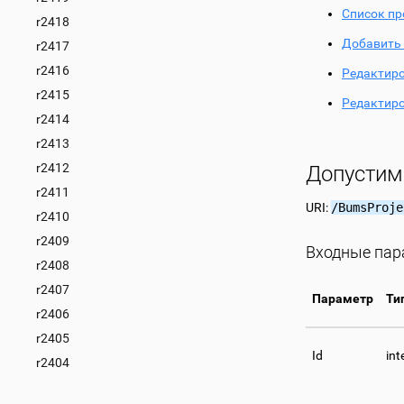
Список пр
r2418
Добавить 
r2417
r2416
Редактиро
r2415
Редактиро
r2414
r2413
r2412
Допустим
r2411
URI:
/BumsProje
r2410
r2409
Входные па
r2408
r2407
Параметр
Ти
r2406
r2405
Id
int
r2404