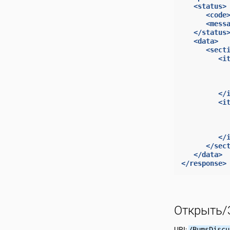
<status>
<code
<mess
</status
<data>
<sect
<i
</
<i
</
</sec
</data>
</response>
Открыть/
URI:
/BumsDiscu