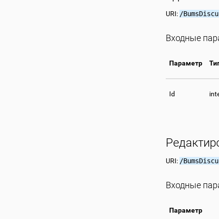
URI:
/BumsDiscu
Входные па
Параметр
Ти
Id
int
Редактир
URI:
/BumsDiscu
Входные па
Параметр