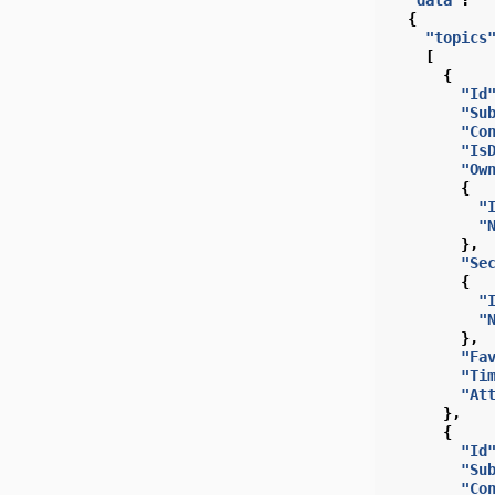
{
"topics
[
{
"Id
"Su
"Co
"Is
"Ow
{
"
"
},
"Se
{
"
"
},
"Fa
"Ti
"At
},
{
"Id
"Su
"Co