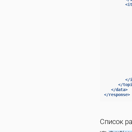
<i
</
</top
</data>
</response>
Список р