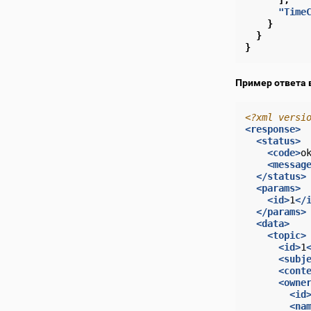
],
"Time
}
}
}
Пример ответа 
<?xml versi
<response>
<status>
<code>
o
<messag
</status>
<params>
<id>
1
</
</params>
<data>
<topic>
<id>
1
<subj
<cont
<owne
<id
<na