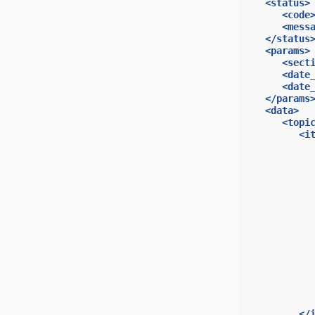
<status>
<code
<mess
</status
<params>
<sect
<date
<date
</params
<data>
<topi
<i
</