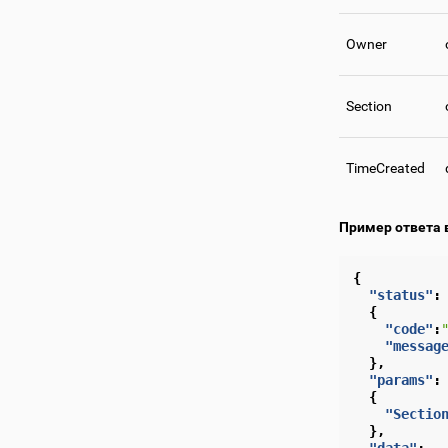
Owner
Section
TimeCreated
Пример ответа 
{
"status"
:
{
"code"
:
"messag
},
"params"
:
{
"Sectio
},
"data"
: