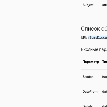
Subject
str
Список о
URI:
/BumsDiscu
Входные па
Параметр
Ти
Section
int
DateFrom
da
DateTo
da