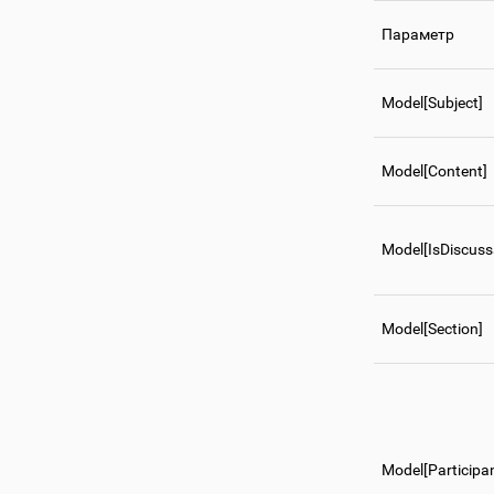
Параметр
Model[Subject]
Model[Content]
Model[IsDiscuss
Model[Section]
Model[Participa