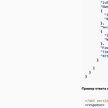
"Is
"Ow
{
"
"
},
"Se
{
"
"
},
"Fa
"Ti
"At
}
]
}
}
Пример ответа 
<?xml versi
<response>