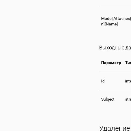
Model[Attaches
n][Name]
Выходные д
Параметр
Ти
Id
int
Subject
str
Удаление