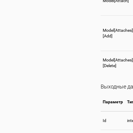
Model[Attach]
Model[Attaches]
[Add]
Model[Attaches]
[Delete]
Выходные д
Параметр
Ти
Id
int