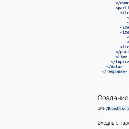
</own
<part
<it
<it
<it
<it
</par
<time
</topic
</data>
</response>
Создание
URI:
/BumsDiscu
Входные па