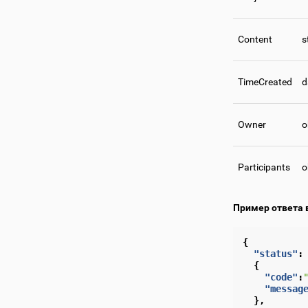
Content
s
TimeCreated
d
Owner
o
Participants
o
Пример ответа 
{
"status"
:
{
"code"
:
"messag
},