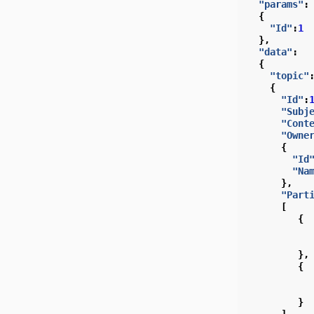
"params"
:
{
"Id"
:
1
},
"data"
:
{
"topic"
{
"Id"
:
"Subj
"Cont
"Owne
{
"Id
"Na
},
"Part
[
{
},
{
}