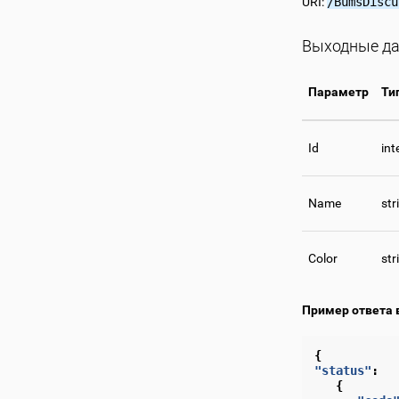
URI:
/BumsDiscu
Выходные да
Параметр
Ти
Id
int
Name
str
Color
str
Пример ответа 
{
"status"
:
{