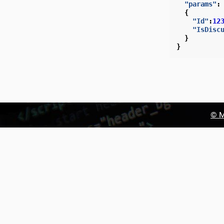
"params"
:
{
"Id"
:
12
"IsDisc
}
}
© М