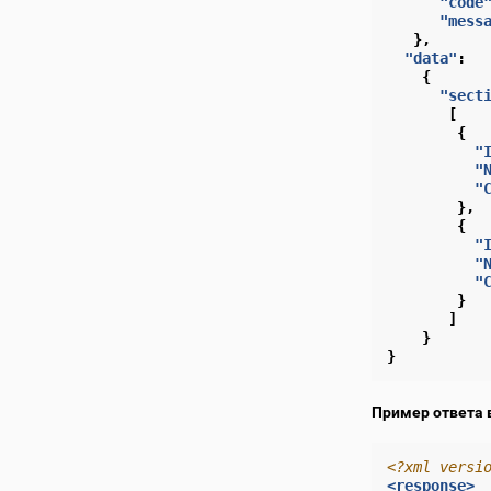
"code
"mess
},
"data"
:
{
"sect
[
{
"
"
"
},
{
"
"
"
}
]
}
}
Пример ответа 
<?xml versi
<response>