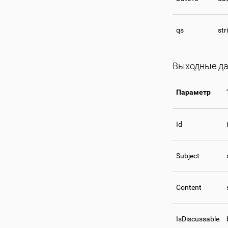
qs
str
Выходные да
Параметр
Id
Subject
Content
IsDiscussable