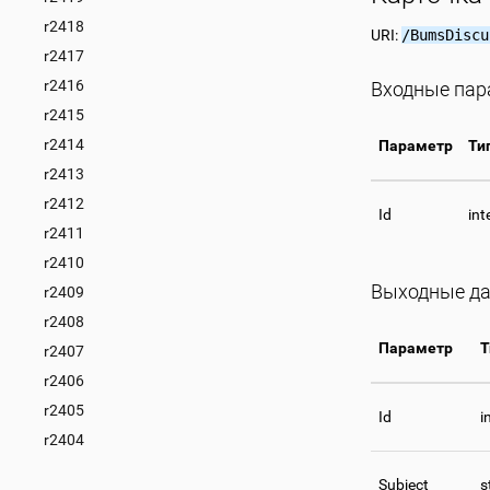
r2418
URI:
/BumsDiscu
r2417
r2416
Входные па
r2415
r2414
Параметр
Ти
r2413
r2412
Id
int
r2411
r2410
Выходные д
r2409
r2408
Параметр
Т
r2407
r2406
r2405
Id
i
r2404
Subject
s