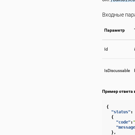
Входные па
Параметр
Id
IsDiscussable
Пример ответа 
{
"status"
:
{
"code"
:
"messag
},