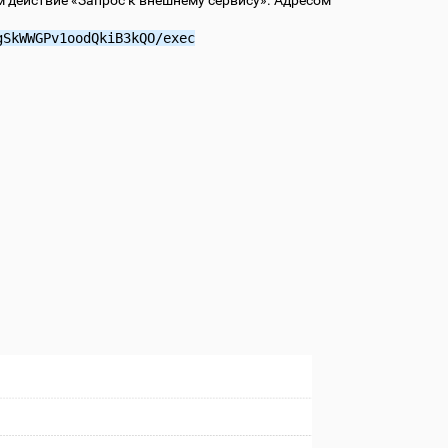
gSkWWGPv1oodQkiB3kQO/exec