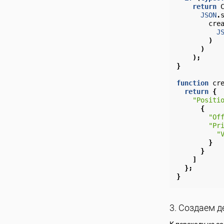
return
JSON
.
cre
J
)
)
);
}
function
cr
return
{
"Positi
{
"Of
"Pr
"
}
}
]
};
}
3. Создаем д
К переходу из с