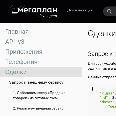
Документация
Главная
Сделки
API_v3
Приложения
Запрос к
Телефония
Для взаимодейст
сделки, так и в 
Сделки
Данные отправля
Запрос к внешнему сервису
{
1. Добавляем схему «Продажа
"class"
"id"
:
3
товаров» из готовых схем
"data"
:
"de
2. Реализуем внешний сервис