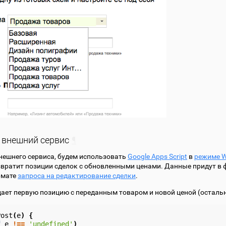
м внешний сервис
¶
нешнего сервиса, будем использовать
Google Apps Script
в
режиме 
звратит позиции сделок с обновленными ценами. Данные придут в
рмате
запроса на редактирование сделки
.
ает первую позицию с переданным товаром и новой ценой (остальн
Post
(
e
)
{
f
e
!==
'undefined'
)