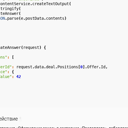
ContentService
.
createTextOutput
(
stringify
(
ateAnswer
(
SON
.
parse
(
e
.
postData
.
contents
)
eateAnswer
(
request
)
{
ons"
:
[
ferId"
:
request
.
data
.
deal
.
Positions
[
0
].
Offer
.
Id
,
ice"
:
{
Value"
:
42
ействие
¶
остояния «Оформление заказ» в состояние «Предоплата», добавляе