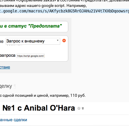
зываем адрес нашего google script. Например,
t.google.com/macros/s/AKfycbzk8G5RrOJAHu21V4t7XXbDqoowsr
делку
¶
с одной позицией и ценой, например, 110 руб.