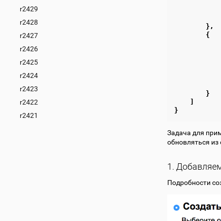
r2429
r2428
},
{
r2427
r2426
r2425
r2424
r2423
}
]
r2422
}
r2421
Задача для прим
обновляться из 
1. Добавляе
Подробности со