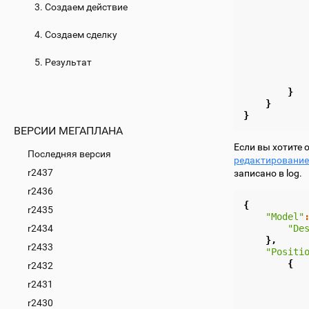
3. Создаем действие
4. Создаем сделку
5. Результат
}
}
}
ВЕРСИИ МЕГАПЛАНА
Если вы хотите 
Последняя версия
редактирование
r2437
записано в log.
r2436
{
r2435
"Model"
r2434
"De
},
r2433
"Positi
{
r2432
r2431
r2430