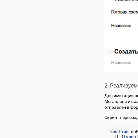
2. Реализуе
Для имитации в
Мегаплана и во
отправлен в фо
Скрипт пересозд
function
do
if
(
typeo