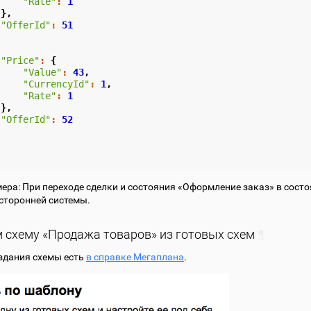
"Rate"
:
1
},
"OfferId"
:
51
"Price"
:
{
"Value"
:
43
,
"CurrencyId"
:
1
,
"Rate"
:
1
},
"OfferId"
:
52
ера: При переходе сделки и состояния «Оформление заказ» в сост
сторонней системы.
м схему «Продажа товаров» из готовых схем
¶
здания схемы есть
в справке Мегаплана
.