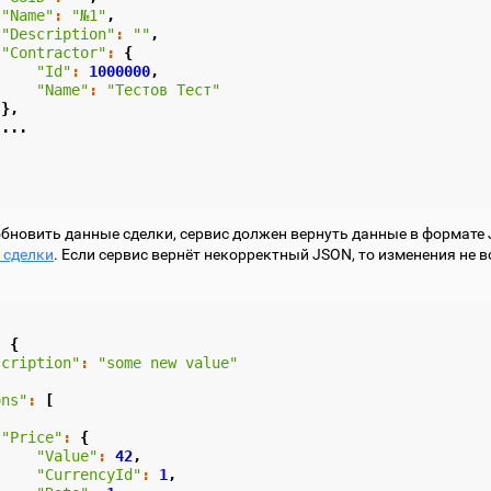
"Name"
:
"№1"
,
"Description"
:
""
,
"Contractor"
:
{
"Id"
:
1000000
,
"Name"
:
"Тестов Тест"
},
...
обновить данные сделки, сервис должен вернуть данные в формате 
 сделки
. Если сервис вернёт некорректный JSON, то изменения не в
:
{
scription"
:
"some new value"
ons"
:
[
"Price"
:
{
"Value"
:
42
,
"CurrencyId"
:
1
,