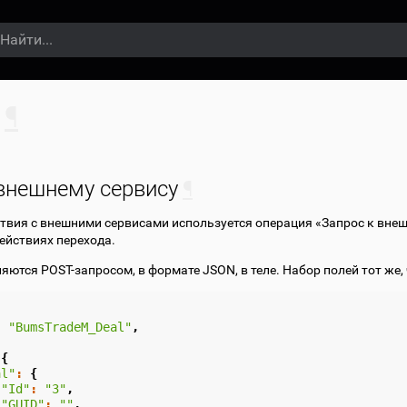
¶
 внешнему сервису
¶
вия с внешними сервисами используется операция «Запрос к внеш
действиях перехода.
ются POST-запросом, в формате JSON, в теле. Набор полей тот же, 
:
"BumsTradeM_Deal"
,
,
{
al"
:
{
"Id"
:
"3"
,
"GUID"
:
""
,