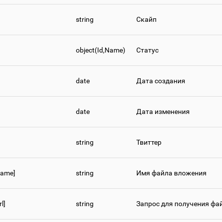
string
Скайп
object(Id,Name)
Статус
date
Дата создания
date
Дата изменения
string
Твиттер
Name]
string
Имя файла вложения
l]
string
Запрос для получения фа