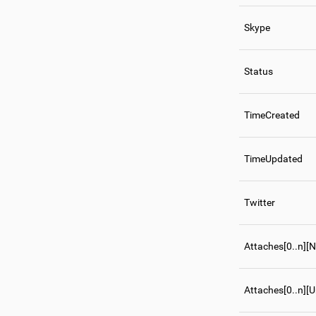
Skype
Status
TimeCreated
TimeUpdated
Twitter
Attaches[0..n][
Attaches[0..n][Ur