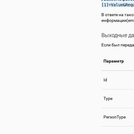
[1]=Value&Req
В ответе на так
информации(ema
Выходные д
Если был переда
Параметр
Id
Type
PersonType