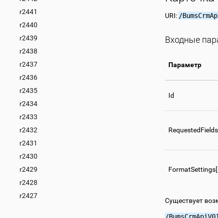
r2441
URI:
/BumsCrmAp
r2440
r2439
Входные па
r2438
r2437
Параметр
r2436
r2435
Id
r2434
r2433
r2432
RequestedFields
r2431
r2430
r2429
FormatSettings
r2428
r2427
Существует воз
/BumsCrmApiV0