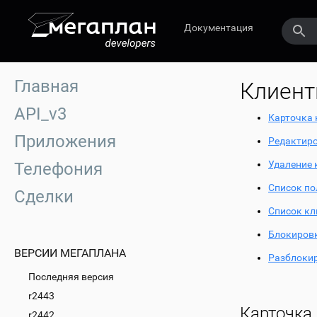
Документация
Главная
Клиен
API_v3
Карточка 
Приложения
Редактиро
Удаление 
Телефония
Список по
Сделки
Список кл
Блокиров
ВЕРСИИ МЕГАПЛАНА
Разблоки
Последняя версия
r2443
Карточка
r2442