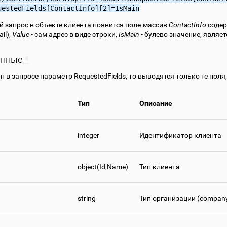
uestedFields[ContactInfo][2]=IsMain
ой запрос в объекте клиента появится поле-массив
ContactInfo
соде
il),
Value
- сам адрес в виде строки,
IsMain
- булево значение, являе
анные
¶
н в запросе параметр RequestedFields, то выводятся только те поля
Тип
Описание
integer
Идентификатор клиента
object(Id,Name)
Тип клиента
string
Тип организации (company