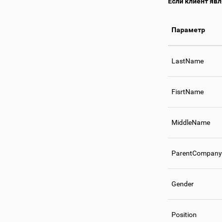
Если клиент яв
Параметр
LastName
FisrtName
MiddleName
ParentCompany
Gender
Position