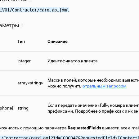
iV01/Contractor/card.api|xml
раметры
¶
Тип
Описание
integer
Идентификатор клиента
Массив полей, которые необходимо вывести
array<string>
можно получить
отдельным запросом
Если передать значение «full», номера кли
[phone]
string
префиксами. Подробнее о префиксах и их з
можность с помощью параметра
RequestedFields
вывести все e-mai
1/Contractor/card.api?Id=1030347&RequestedFields[Contact