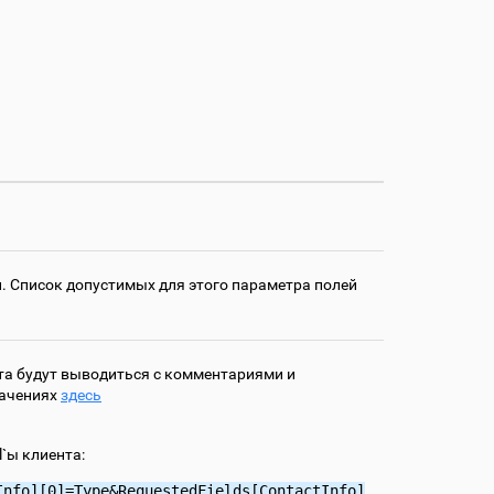
. Список допустимых для этого параметра полей
ента будут выводиться с комментариями и
начениях
здесь
l`ы клиента:
Info][0]=Type&RequestedFields[ContactInfo]