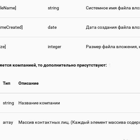
FileName]
string
Системное имя файла вло
TimeCreated]
date
Дата создания файла вл
ize]
integer
Размер файла вложения, 
ляется компанией, то дополнительно присутствуют:
¶
Тип
Описание
string
Название компании
array
Массив контактных лиц. (Каждый элемент массива содержи