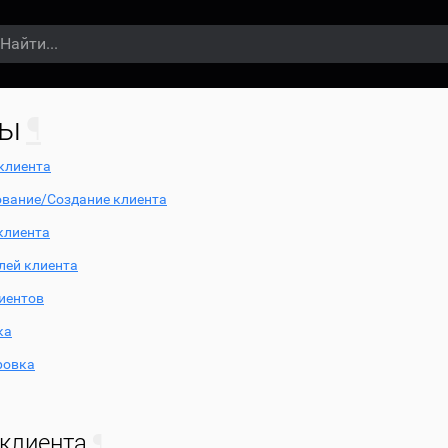
ты
¶
клиента
вание/Создание клиента
клиента
лей клиента
иентов
ка
ровка
 клиента
¶