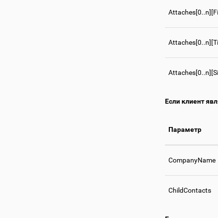
Attaches[0..n][
Attaches[0..n][
Attaches[0..n][S
Если клиент яв
Параметр
CompanyName
ChildContacts