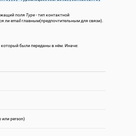
ржащий поля
Type
- тип контактной
тся ли email главным(предпочтительным для связи).
, который были переданы в нём. Иначе:
 или person)