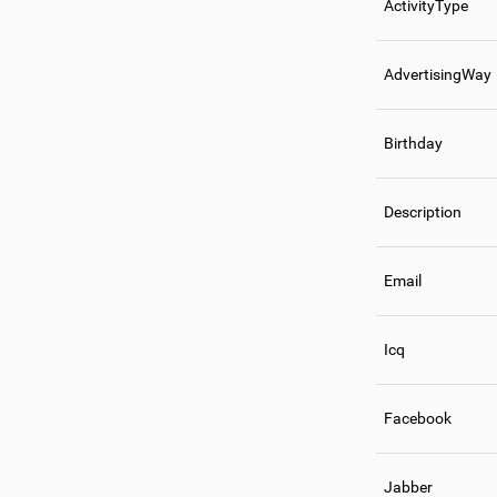
ActivityType
AdvertisingWay
Birthday
Description
Email
Icq
Facebook
Jabber