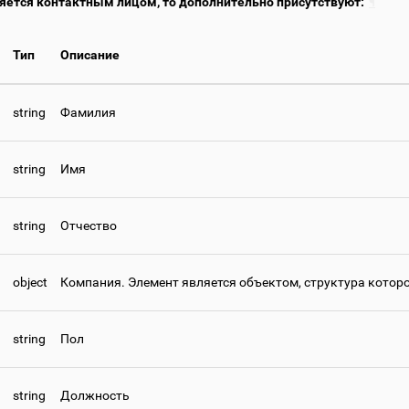
ляется контактным лицом, то дополнительно присутствуют:
¶
Тип
Описание
string
Фамилия
string
Имя
string
Отчество
object
Компания. Элемент является объектом, структура которо
string
Пол
string
Должность