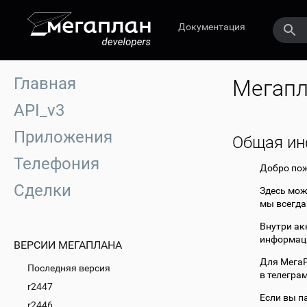
Документация
Главная
Мегапл
API_v3
Приложения
Общая и
Телефония
Добро пож
Сделки
Здесь мож
мы всегда
Внутри ак
информаци
ВЕРСИИ МЕГАПЛАНА
Для МегаР
Последняя версия
в телегра
r2447
Если вы па
r2446