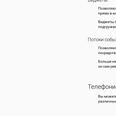
Позволяют
прямо в и
Виджеты п
подгружаю
Потоки собы
Позволяют
посредств
Больше не
он сам ув
Телефони
Вы может
различные