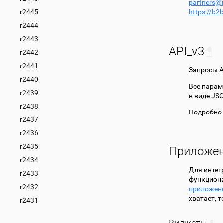
partners
@
r2445
https://b2
r2444
r2443
API_v3
¶
r2442
r2441
Запросы A
r2440
Все парам
r2439
в виде JS
r2438
Подробно 
r2437
r2436
r2435
Приложе
r2434
Для интег
r2433
функциона
r2432
приложен
хватает, 
r2431
Виджеты
¶