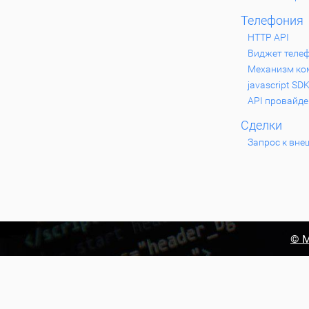
Телефония
HTTP API
Виджет теле
Механизм ком
javascript SD
API провайде
Сделки
Запрос к вне
© М