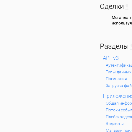
Сделки
¶
Мегаплан
используя
Разделы
API_v3
Аутентифика
Типы данных
Пагинация
Загрузка фа
Приложени
Общая инфо
Потоки собы
Плейсхолдер
Виджеты
Магазин при