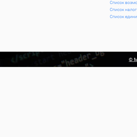
Список возм
Список нало
Список едини
© М