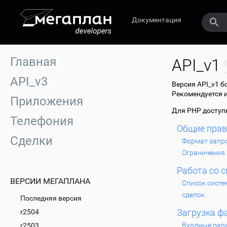
Документация
Главная
API_v1
API_v3
Версия API_v1 б
Рекомендуется 
Приложения
Для PHP досту
Телефония
Общие пра
Сделки
Формат запр
Ограничения 
Работа со 
ВЕРСИИ МЕГАПЛАНА
Список систе
сделок
Последняя версия
Загрузка ф
r2504
Входные пар
r2503