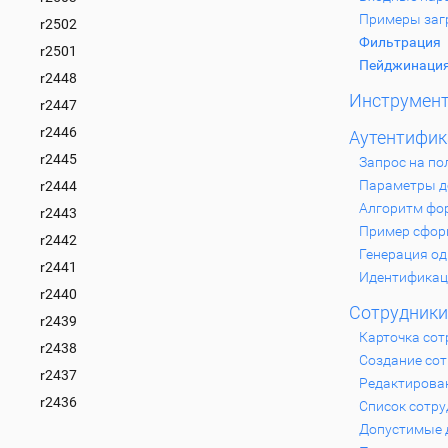
Примеры заг
r2502
Фильтрация
r2501
Пейджинаци
r2448
Инструмен
r2447
r2446
Аутентифик
r2445
Запрос на по
Параметры д
r2444
Алгоритм фо
r2443
Пример сфор
r2442
Генерация од
r2441
Идентификац
r2440
Сотрудники
r2439
Карточка сот
r2438
Создание со
r2437
Редактирова
r2436
Список сотр
Допустимые 