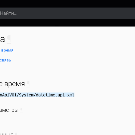
а
¶
 время
связь
е время
¶
nApiV01/System/datetime.api|xml
раметры
¶
анные
¶