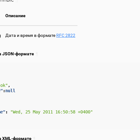
Описание
g
Дата и время в формате
RFC 2822
в JSON-формате
¶
"ok"
,
e"
:
null
me"
:
"Wed, 25 May 2011 16:50:58 +0400"
в XML-формате
¶