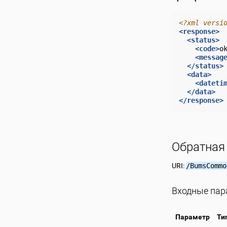
<?xml versi
<response>
<status>
<code>
o
<messag
</status>
<data>
<dateti
</data>
</response>
Обратная
URI:
/BumsCommo
Входные па
Параметр
Ти