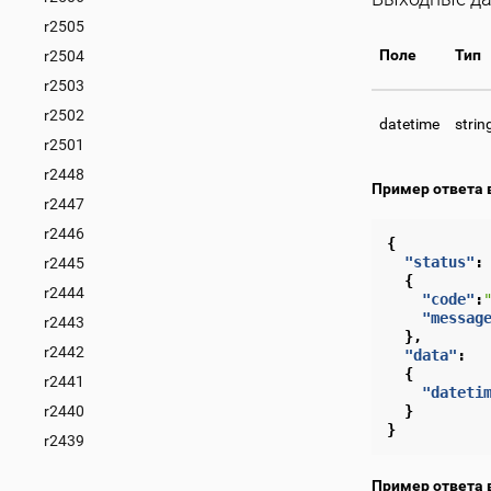
r2505
Поле
Тип
r2504
r2503
r2502
datetime
strin
r2501
r2448
Пример ответа 
r2447
r2446
{
"status"
:
r2445
{
r2444
"code"
:
"messag
r2443
},
r2442
"data"
:
{
r2441
"dateti
r2440
}
}
r2439
Пример ответа 