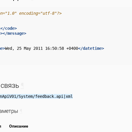
on="1.0" encoding="utf-8"?>
k
</code>
e></message>
me>
Wed,
25
May
2011
16:50:58
+0400
</datetime>
 связь
¶
nApiV01/System/feedback.api|xml
раметры
¶
п
Описание