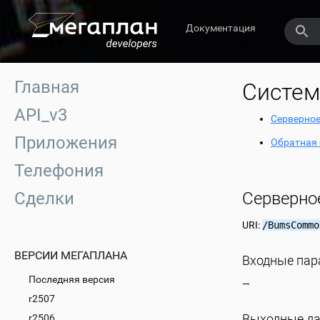
Документация
Главная
Систем
API_v3
Серверное
Приложения
Обратная 
Телефония
Сделки
Серверно
URI:
/BumsCommo
ВЕРСИИ МЕГАПЛАНА
Входные па
Последняя версия
—
r2507
Выходные д
r2506