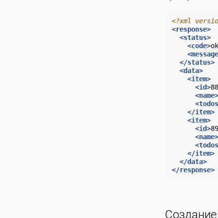
<?xml versi
<response>
<status>
<code>
o
<messag
</status>
<data>
<item>
<id>
8
<name
<todo
</item>
<item>
<id>
8
<name
<todo
</item>
</data>
</response>
Создание