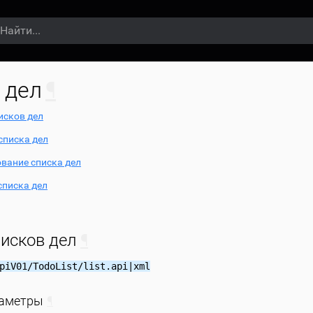
 дел
¶
исков дел
списка дел
вание списка дел
списка дел
писков дел
¶
piV01/TodoList/list.api|xml
раметры
¶