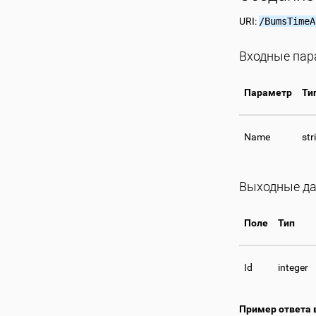
URI:
/BumsTimeA
Входные па
Параметр
Ти
Name
str
Выходные д
Поле
Тип
Id
integer
Пример ответа 