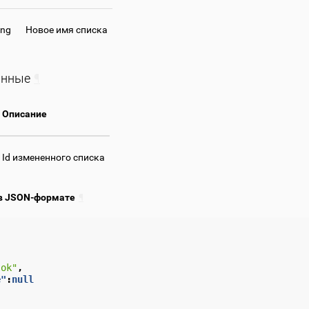
ing
Новое имя списка
анные
¶
Описание
Id измененного списка
в JSON-формате
¶
"ok"
,
e"
:
null