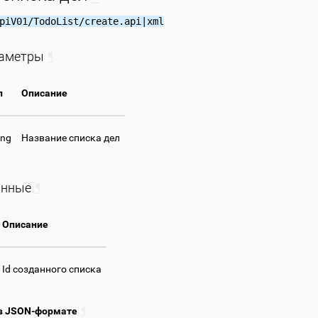
piV01/TodoList/create.api|xml
раметры
¶
п
Описание
ing
Название списка дел
анные
¶
Описание
Id созданного списка
в JSON-формате
¶