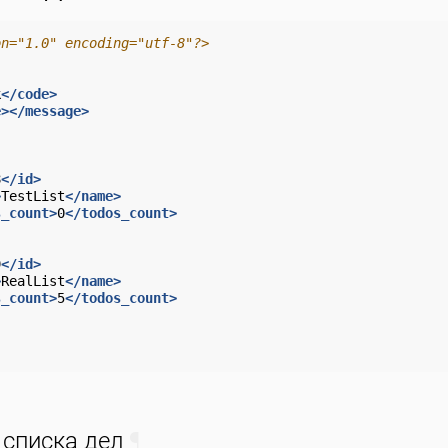
on="1.0" encoding="utf-8"?>
k
</code>
e></message>
8
</id>
>
TestList
</name>
s_count>
0
</todos_count>
9
</id>
>
RealList
</name>
s_count>
5
</todos_count>
 списка дел
¶