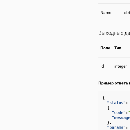
Name
str
Выходные д
Поле
Тип
Id
integer
Пример ответа 
{
"status"
:
{
"code"
:
"messag
},
"params"
: