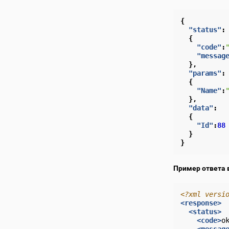
{
"status"
:
{
"code"
:
"messag
},
"params"
:
{
"Name"
:
},
"data"
:
{
"Id"
:
88
}
}
Пример ответа 
<?xml versi
<response>
<status>
<code>
o
<messag