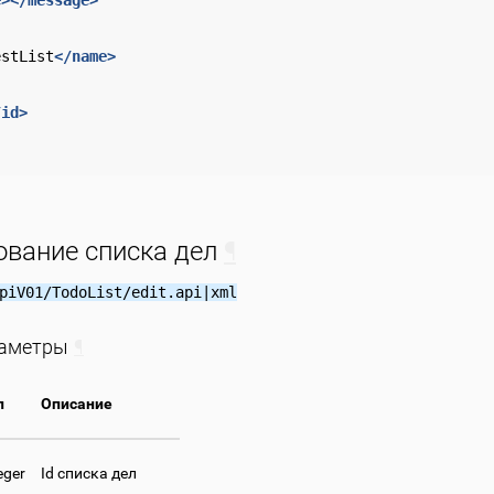
estList
</name>
/id>
ование списка дел
¶
piV01/TodoList/edit.api|xml
раметры
¶
п
Описание
eger
Id списка дел