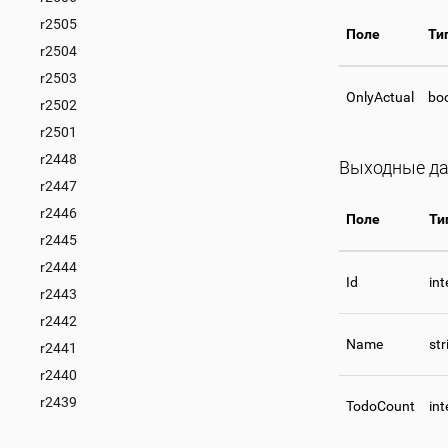
r2505
Поле
Ти
r2504
r2503
OnlyActual
bo
r2502
r2501
r2448
Выходные д
r2447
r2446
Поле
Ти
r2445
r2444
Id
int
r2443
r2442
Name
str
r2441
r2440
r2439
TodoCount
int