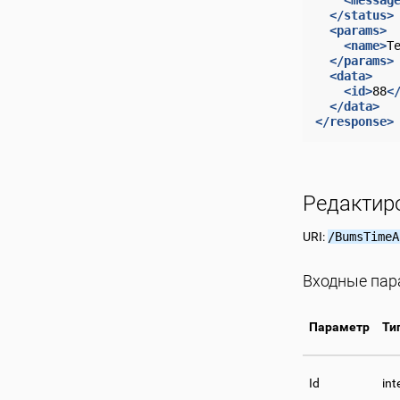
</status>
<params>
<name>
T
</params>
<data>
<id>
88
<
</data>
</response>
Редактир
URI:
/BumsTimeA
Входные па
Параметр
Ти
Id
int