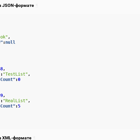
в JSON-формате
¶
"ok"
,
e"
:
null
88
,
"
:
"TestList"
,
sCount"
:
0
89
,
"
:
"RealList"
,
sCount"
:
5
в XML-формате
¶