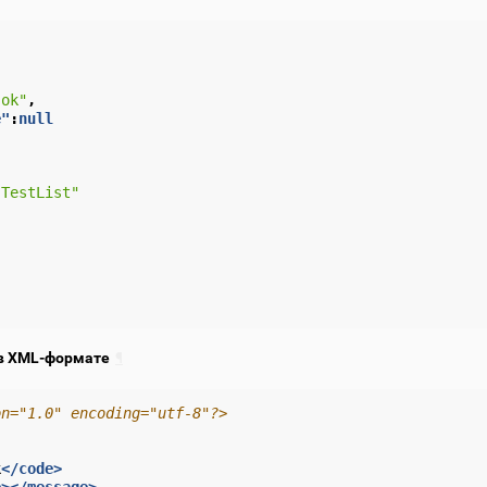
"ok"
,
e"
:
null
"TestList"
в XML-формате
¶
on="1.0" encoding="utf-8"?>
k
</code>
e></message>