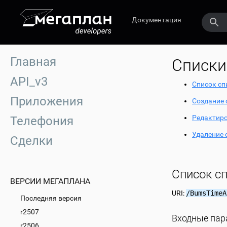
Документация
Главная
Списки
API_v3
Список сп
Приложения
Создание 
Редактиро
Телефония
Удаление 
Сделки
Список с
ВЕРСИИ МЕГАПЛАНА
URI:
/BumsTimeA
Последняя версия
r2507
Входные па
r2506