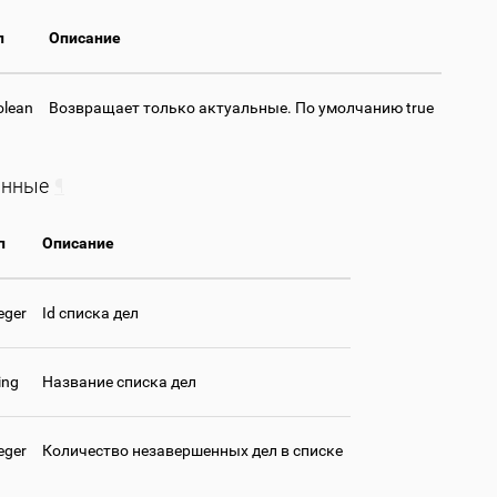
п
Описание
olean
Возвращает только актуальные. По умолчанию true
анные
¶
п
Описание
eger
Id списка дел
ing
Название списка дел
eger
Количество незавершенных дел в списке