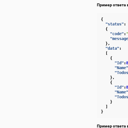
Пример ответа 
{
"status"
:
{
"code"
:
"messag
},
"data"
:
[
{
"Id"
:
"Name
"Todo
},
{
"Id"
:
"Name
"Todo
}
]
}
Пример ответа 