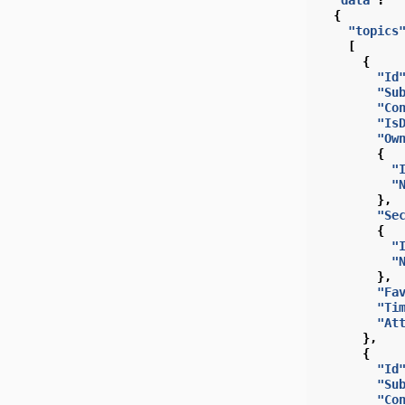
{
"topics
[
{
"Id
"Su
"Co
"Is
"Ow
{
"
"
},
"Se
{
"
"
},
"Fa
"Ti
"At
},
{
"Id
"Su
"Co