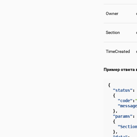
Owner
Section
TimeCreated
Пример ответа 
{
"status"
:
{
"code"
:
"messag
},
"params"
:
{
"Sectio
},
"data"
: