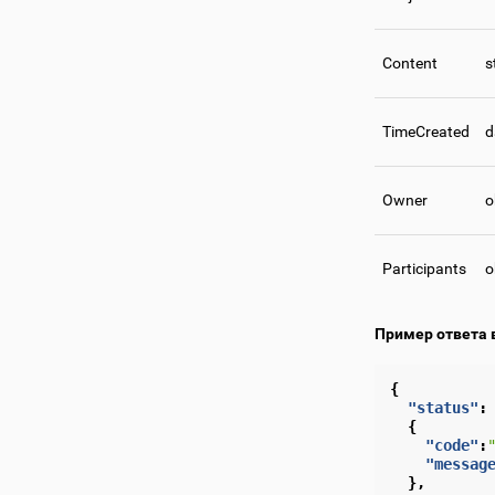
Content
s
TimeCreated
d
Owner
o
Participants
o
Пример ответа 
{
"status"
:
{
"code"
:
"messag
},