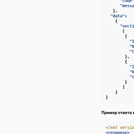
"code
"mess
},
"data"
:
{
"sect
[
{
"
"
"
},
{
"
"
"
}
]
}
}
Пример ответа 
<?xml versi
<response>