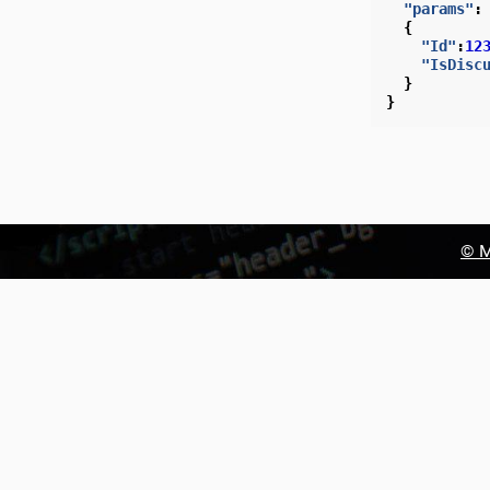
"params"
:
{
"Id"
:
12
"IsDisc
}
}
© М