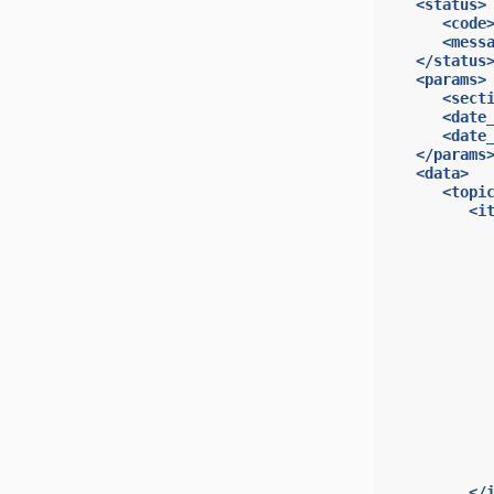
<status>
<code
<mess
</status
<params>
<sect
<date
<date
</params
<data>
<topi
<i
</