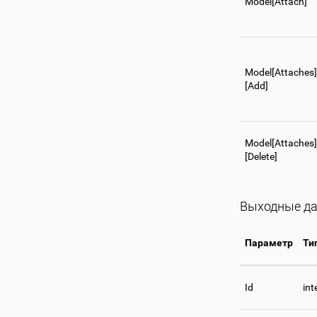
Model[Attach]
Model[Attaches]
[Add]
Model[Attaches]
[Delete]
Выходные д
Параметр
Ти
Id
int