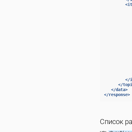
<i
</
</top
</data>
</response>
Список р