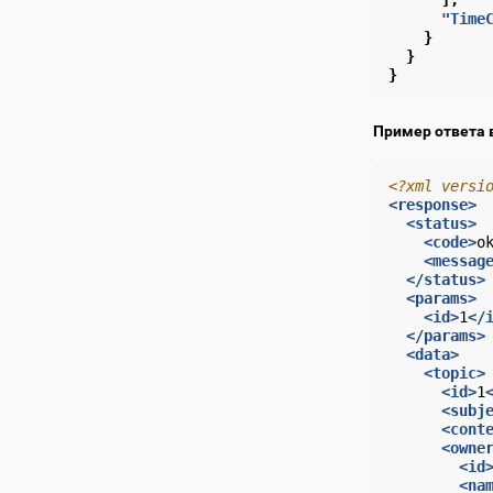
],
"Time
}
}
}
Пример ответа 
<?xml versi
<response>
<status>
<code>
o
<messag
</status>
<params>
<id>
1
</
</params>
<data>
<topic>
<id>
1
<subj
<cont
<owne
<id
<na