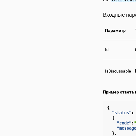
Входные па
Параметр
Id
IsDiscussable
Пример ответа 
{
"status"
:
{
"code"
:
"messag
},