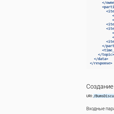
</own
<part
<it
<it
<it
<it
</par
<time
</topic
</data>
</response>
Создание
URI:
/BumsDiscu
Входные па