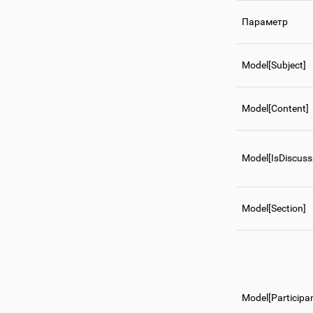
Параметр
Model[Subject]
Model[Content]
Model[IsDiscuss
Model[Section]
Model[Participa