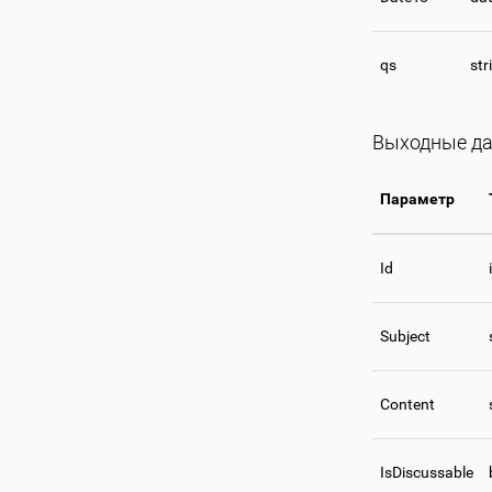
qs
str
Выходные да
Параметр
Id
Subject
Content
IsDiscussable