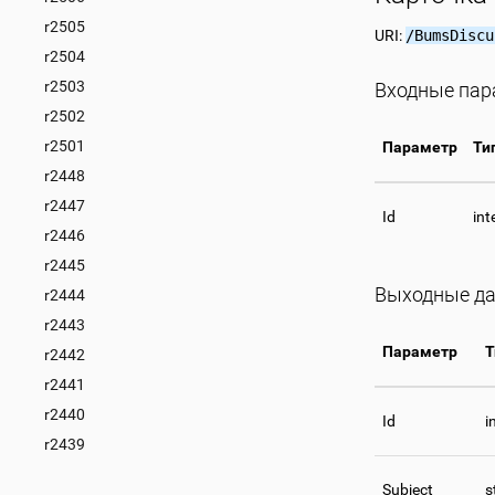
r2505
URI:
/BumsDiscu
r2504
r2503
Входные па
r2502
r2501
Параметр
Ти
r2448
r2447
Id
int
r2446
r2445
Выходные д
r2444
r2443
Параметр
Т
r2442
r2441
r2440
Id
i
r2439
Subject
s