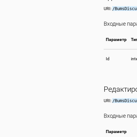
URI:
/BumsDiscu
Входные па
Параметр
Ти
Id
int
Редактир
URI:
/BumsDiscu
Входные па
Параметр