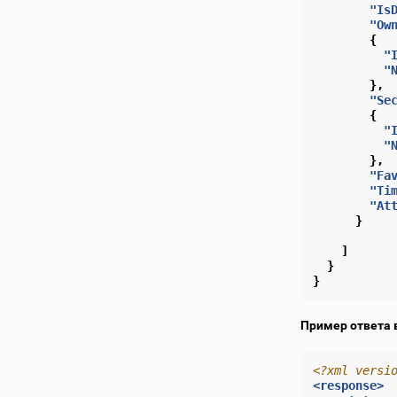
"Is
"Ow
{
"
"
},
"Se
{
"
"
},
"Fa
"Ti
"At
}
]
}
}
Пример ответа 
<?xml versi
<response>