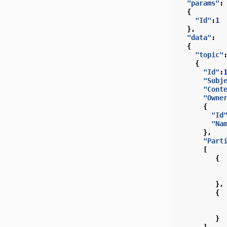
"params"
:
{
"Id"
:
1
},
"data"
:
{
"topic"
{
"Id"
:
"Subj
"Cont
"Owne
{
"Id
"Na
},
"Part
[
{
},
{
}