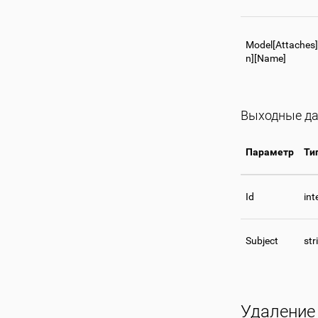
Model[Attaches
n][Name]
Выходные д
Параметр
Ти
Id
int
Subject
str
Удаление