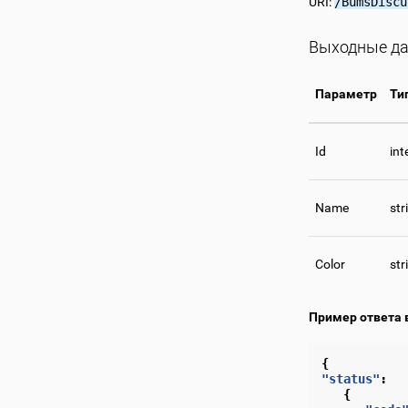
URI:
/BumsDiscu
Выходные да
Параметр
Ти
Id
int
Name
str
Color
str
Пример ответа 
{
"status"
:
{