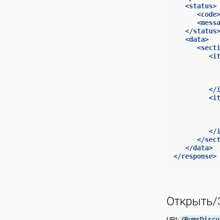
<status>
<code
<mess
</status
<data>
<sect
<i
</
<i
</
</sec
</data>
</response>
Открыть/
URI:
/BumsDiscu