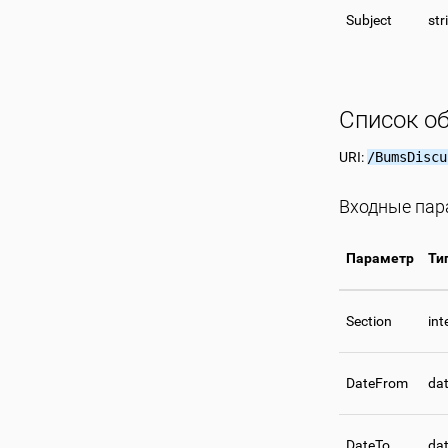
Subject
str
Список о
URI:
/BumsDiscu
Входные па
Параметр
Ти
Section
int
DateFrom
da
DateTo
da