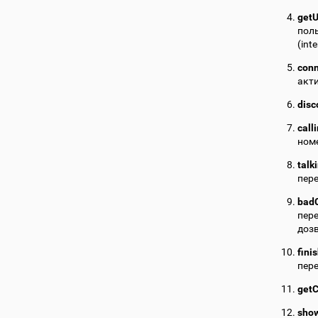
getU
пол
(int
con
акт
disc
call
номе
talk
пере
badC
пере
дозв
fini
пере
getC
sho