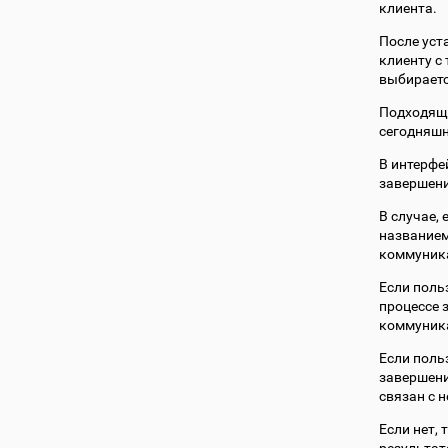
клиента.
После уст
клиенту с
выбираетс
Подходяща
сегодняшн
В интерфе
завершени
В случае,
названием
коммуника
Если поль
процессе 
коммуника
Если поль
завершени
связан с н
Если нет, 