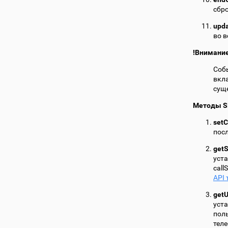
сбр
upda
во в
!Внимани
Собы
вкла
суще
Методы S
setC
пос
getS
уст
call
API
getU
уст
поль
теле