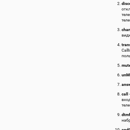
disc
отк
тел
теле
cha
вид
tran
Call
пол
mut
unM
ans
call
вход
теле
dtm
наб
endC