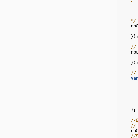
      
      
      
    */
mp
})
//
mp
})
//
va
};
//
//
mp
//