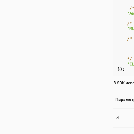
/
'A
/*
'M
/*
      
      
      
    */
'C
});
В SDK испо
Парамет
id