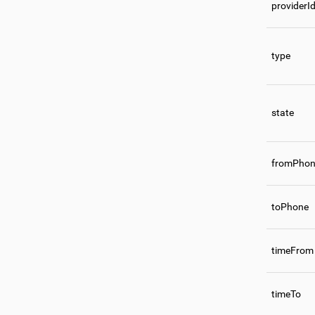
providerI
type
state
fromPho
toPhone
timeFrom
timeTo