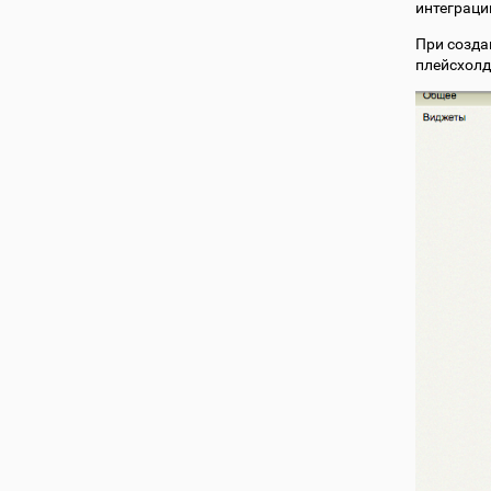
интеграци
При созда
плейсхолд