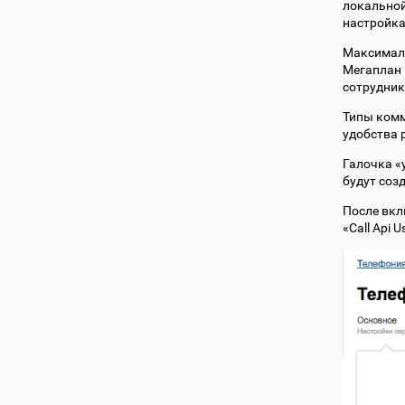
локальной
настройка
Максималь
Мегаплан 
сотрудник
Типы комм
удобства 
Галочка «
будут соз
После вкл
«Call Api 