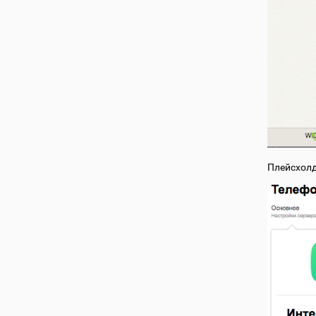
Плейсхол