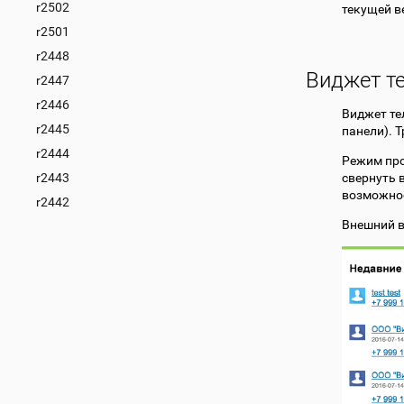
r2502
текущей в
r2501
r2448
Виджет т
r2447
r2446
Виджет те
r2445
панели). 
r2444
Режим про
r2443
свернуть 
возможнос
r2442
Внешний в