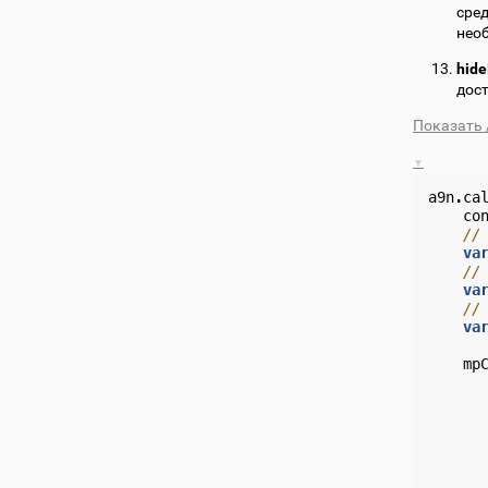
сред
нео
hid
дост
Показать 
a9n
.
ca
co
//
va
//
va
//
va
mp