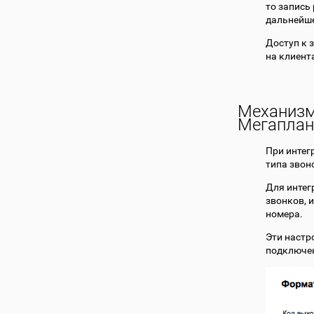
то запись
дальнейше
Доступ к 
на клиент
Механизм
Мегаплан
При интег
типа звон
Для интег
звонков, 
номера.
Эти настр
подключен