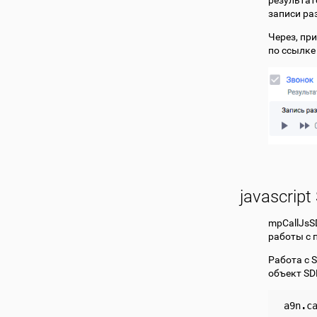
результат
записи ра
Через, пр
по ссылке
javascrip
mpCallJsS
работы с 
Работа с 
объект SD
a9n
.
c