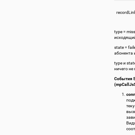
recordLin
type = mis
исходящий,
state = fa
абонента и
type и sta
ничего не
События S
(mpCallJs
con
подк
тек
вызв
зави
Вид
соот