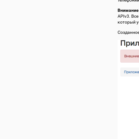
телефонии
Внимание
APIv3. Вс
который у
Созданное