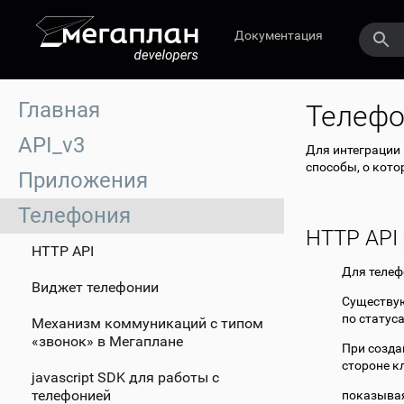
Документация
Главная
Телефо
API_v3
Для интеграции
способы, о кото
Приложения
Телефония
HTTP API
HTTP API
Для телеф
Виджет телефонии
Существую
по статус
Механизм коммуникаций с типом
«звонок» в Мегаплане
При созда
стороне к
javascript SDK для работы с
телефонией
показывая