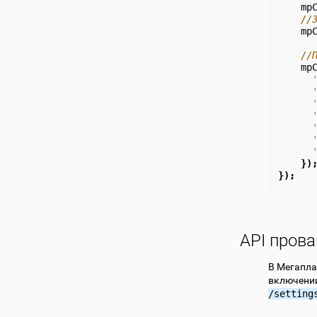
mp
//
mp
//
mp
})
});
API пров
В Мегапла
включении
/setting