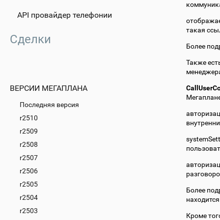
коммуника
API провайдер телефонии
отображае
такая ссы
Сделки
Более под
Также ест
менеджера
ВЕРСИИ МЕГАПЛАНА
CallUserCo
Мегаплане
Последняя версия
авторизац
r2510
внутренний
r2509
systemSet
r2508
пользоват
r2507
авторизац
r2506
разговор
r2505
Более под
r2504
находится
r2503
Кроме тог