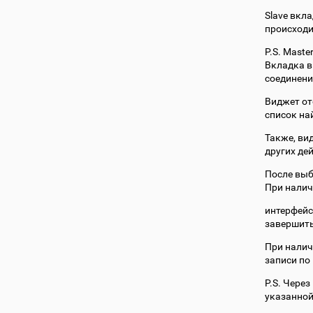
Slave вкла
происходи
P.S. Maste
Вкладка в
соединени
Виджет от
список на
Также, ви
других де
После выб
При налич
интерфейс
завершить
При нали
записи по
P.S. Чере
указанной