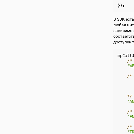
});
В SDK ест
любая инт
зависимос
соответств
доступен 
mpCall
/*
'W
/*
      
      
      
    */
'A
/*
'E
/*
'T