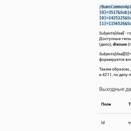
/BumsCommonAp
[0]=3517&Subj
[0]=1425125&S
[1]=1156526&S
Subjects[deal]
- г
Доступные тип
(дело),
discuss
(
Subjects[deal][0
формируется вло
Таким образом,
и 4211, по делу 
Выходные да
Поле
Т
Id
i