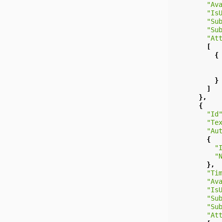
"Av
"Is
"Su
"Su
"At
[
{
}
]
},
{
"Id
"Te
"Au
{
"
"
},
"Ti
"Av
"Is
"Su
"Su
"At