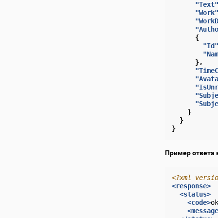
"Text
"Work
"Work
"Auth
{
"Id
"Na
},
"Time
"Avat
"IsUn
"Subj
"Subj
}
}
}
Пример ответа 
<?xml versi
<response>
<status>
<code>
o
<messag