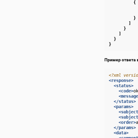
{
}
]
}
]
}
}
Пример ответа 
<?xml versi
<response>
<status>
<code>
o
<messag
</status>
<params>
<subjec
<subjec
<order>
</params>
<data>