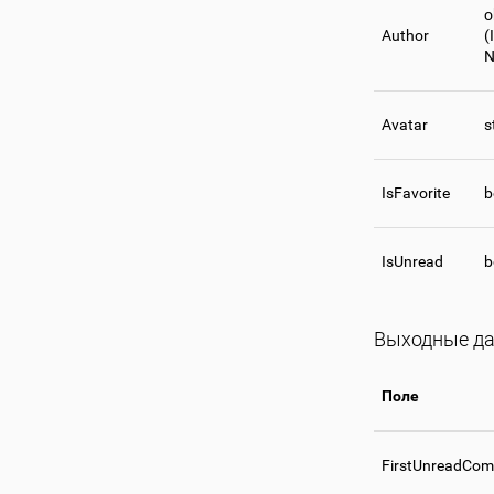
o
Author
(
N
Avatar
s
IsFavorite
b
IsUnread
b
Выходные да
Поле
FirstUnreadCo