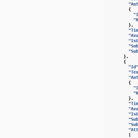
"Au
{
"
"
},
"Ti
"Av
"Is
"Su
"Su
},
{
"Id
"Te
"Au
{
"
"
},
"Ti
"Av
"Is
"Su
"Su
"At
[