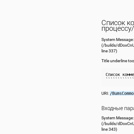
Список к
процессу
System Message
(
/builds/dDoxCn
line 337)
Title underline to
Список комме
URI:
/BumsCommo
Входные па
System Message
(
/builds/dDoxCn
line 343)