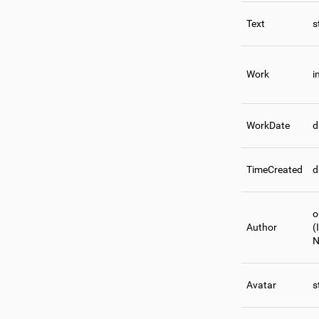
Text
s
Work
i
WorkDate
d
TimeCreated
d
o
Author
(
N
Avatar
s