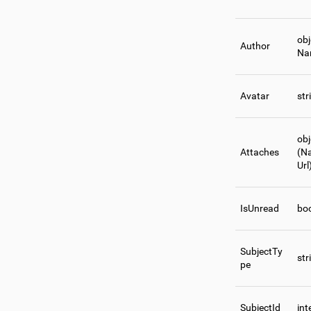
obj
Author
Na
Avatar
str
obj
Attaches
(N
Url
IsUnread
bo
SubjectTy
str
pe
SubjectId
int