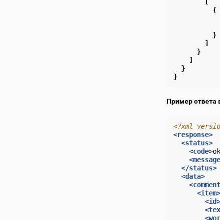
[
{
}
]
}
]
}
}
Пример ответа 
<?xml versi
<response>
<status>
<code>
o
<messag
</status>
<data>
<commen
<item
<id
<te
<wo