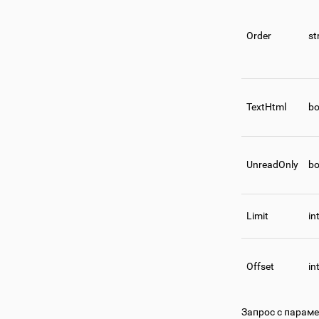
Order
st
TextHtml
bo
UnreadOnly
bo
Limit
in
Offset
in
Запрос с парам