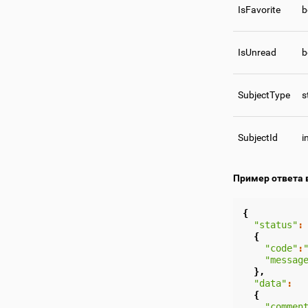
IsFavorite
b
IsUnread
b
SubjectType
s
SubjectId
i
Пример ответа 
{
"status"
:
{
"code"
:
"messag
},
"data"
:
{
"commen