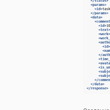
</status>
<params>
<id>
tas
</params>
<data>
<commen
<id>
1
<text
<work
<work
<auth
<id
<na
</aut
<time
<avat
<is_u
<subj
<subj
</comme
</data>
</response>