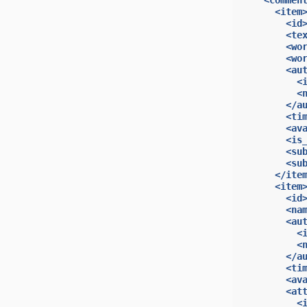
<commen
<item
<id
<te
<wo
<wo
<au
<
<
</a
<ti
<av
<is
<su
<su
</ite
<item
<id
<na
<au
<
<
</a
<ti
<av
<at
<