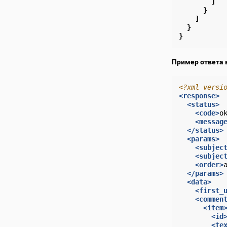
]
}
]
}
}
Пример ответа 
<?xml versi
<response>
<status>
<code>
o
<messag
</status>
<params>
<subjec
<subjec
<order>
</params>
<data>
<first_
<commen
<item
<id
<te