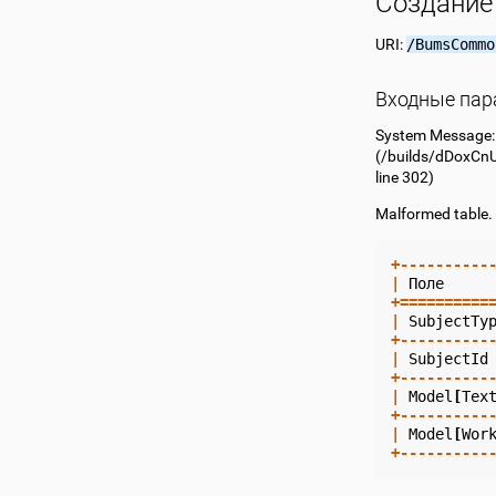
Создание
URI:
/BumsCommo
Входные па
System Message
(
/builds/dDoxCn
line 302)
Malformed table.
+----------
|
Поле
+==========
|
SubjectTy
+----------
|
SubjectId
+----------
|
Model
[
Tex
+----------
|
Model
[
Wor
+----------