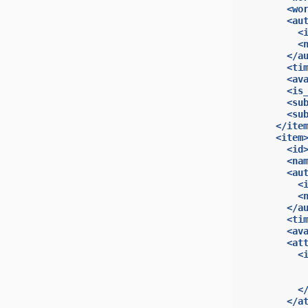
<wo
<au
<
<
</a
<ti
<av
<is
<su
<su
</ite
<item
<id
<na
<au
<
<
</a
<ti
<av
<at
<
<
</a