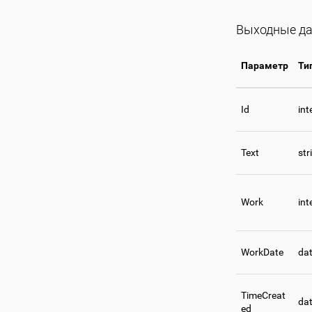
Выходные да
Параметр
Ти
Id
int
Text
str
Work
int
WorkDate
da
TimeCreat
da
ed