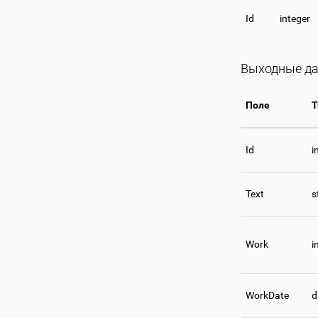
Id
integer
Выходные да
Поле
Т
Id
i
Text
s
Work
i
WorkDate
d