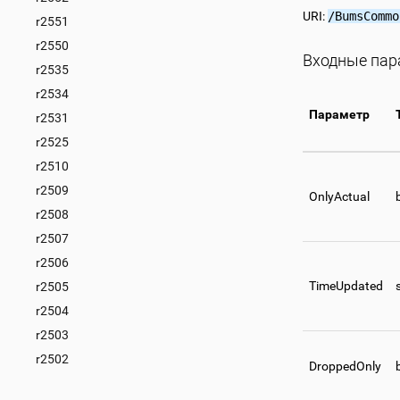
URI:
/BumsCommo
r2551
r2550
Входные па
r2535
r2534
Параметр
r2531
r2525
r2510
r2509
OnlyActual
r2508
r2507
r2506
TimeUpdated
r2505
r2504
r2503
r2502
DroppedOnly