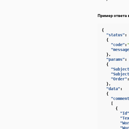
Пример ответа 
{
"status"
:
{
"code"
:
"messag
},
"params"
:
{
"Subjec
"Subjec
"Order"
},
"data"
:
{
"commen
[
{
"Id
"Te
"Wo
"Wo