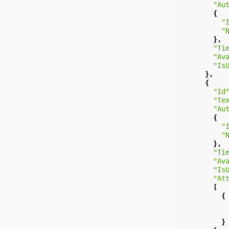
"Au
{
"
"
},
"Ti
"Av
"Is
},
{
"Id
"Te
"Au
{
"
"
},
"Ti
"Av
"Is
"At
[
{
}