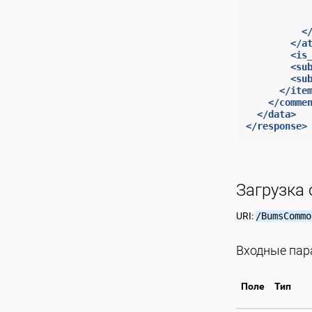
<
</a
<is
<su
<su
</ite
</comme
</data>
</response>
Загрузка
URI:
/BumsCommo
Входные па
Поле
Тип