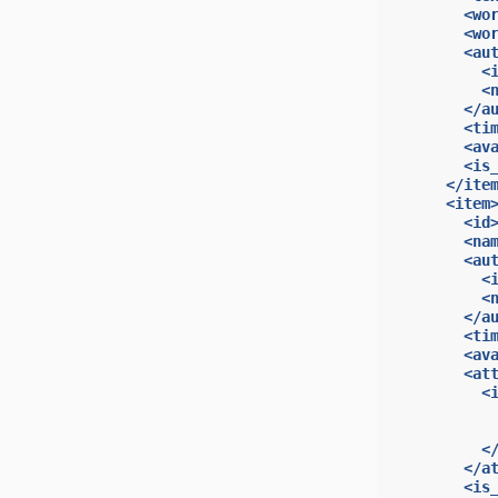
<wo
<wo
<au
<
<
</a
<ti
<av
<is
</ite
<item
<id
<na
<au
<
<
</a
<ti
<av
<at
<
<
</a
<is