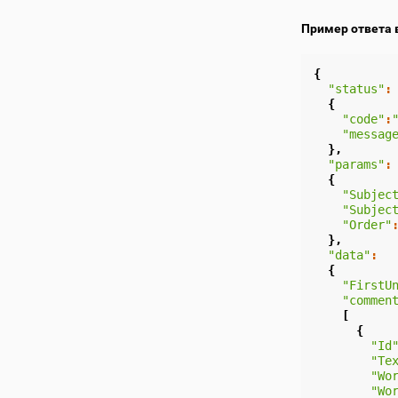
Пример ответа 
{
"status"
:
{
"code"
:
"messag
},
"params"
:
{
"Subjec
"Subjec
"Order"
},
"data"
:
{
"FirstU
"commen
[
{
"Id
"Te
"Wo
"Wo