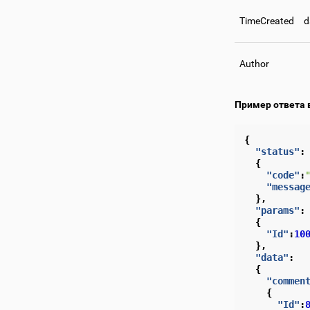
TimeCreated
d
Author
Пример ответа 
{
"status"
:
{
"code"
:
"messag
},
"params"
:
{
"Id"
:
10
},
"data"
:
{
"commen
{
"Id"
: