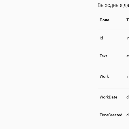
Выходные да
Поле
Т
Id
i
Text
s
Work
i
WorkDate
d
TimeCreated
d