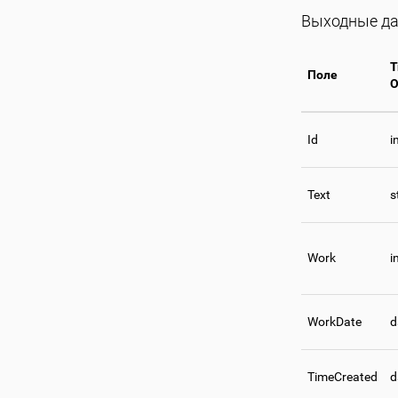
Выходные да
Т
Поле
О
Id
i
Text
s
Work
i
WorkDate
d
TimeCreated
d