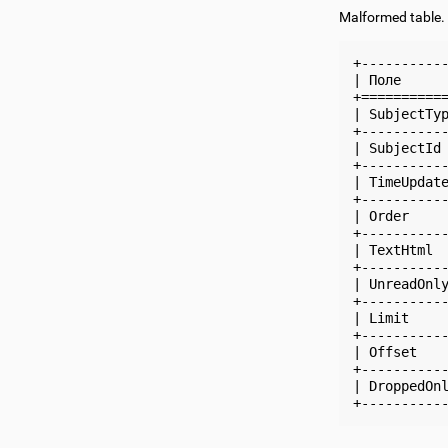
Malformed table.
+----------
| Поле     
+==========
| SubjectTy
+----------
| SubjectId
+----------
| TimeUpdat
+----------
| Order    
+----------
| TextHtml 
+----------
| UnreadOnl
+----------
| Limit    
+----------
| Offset   
+----------
| DroppedOn