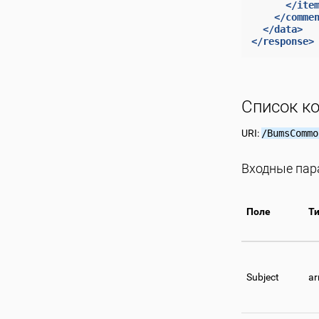
</ite
</comme
</data>
</response>
Список к
URI:
/BumsCommo
Входные па
Поле
Т
Subject
ar