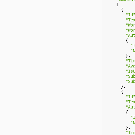
[
{
"Id
"Te
"Wo
"Wo
"Au
{
"
"
},
"Ti
"Av
"Is
"Su
"Su
},
{
"Id
"Te
"Au
{
"
"
},
"Ti