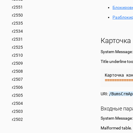
r2551
Блокиров
r2550
Разблоки
r2535
r2534
Карточка
r2531
r2525
System Message
r2510
Title underline to
r2509
r2508
Карточка
ко
r2507
===========
r2506
URI:
/BumsCrmAp
r2505
r2504
Входные па
r2503
System Message:
r2502
Malformed table.