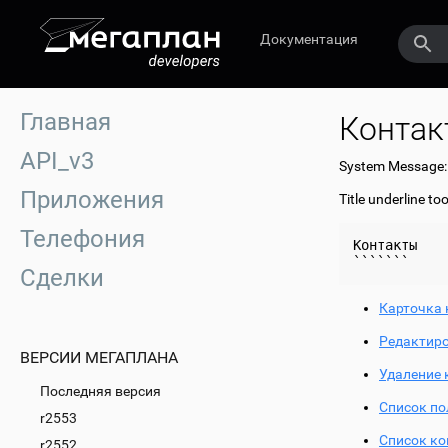
Документация
Главная
Контак
API_v3
System Message
Приложения
Title underline to
Телефония
Контакты

Сделки
Карточка 
Редактиро
ВЕРСИИ МЕГАПЛАНА
Удаление 
Последняя версия
Список по
r2553
Список ко
r2552