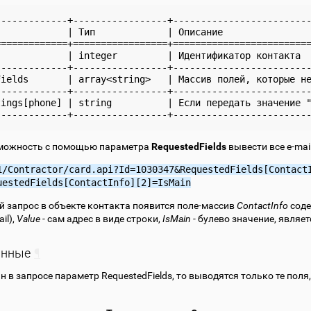
-------------+-----------------+-------------------------
             | Тип             | Описание                
=============+=================+=========================
             | integer         | Идентификатор контакта  
-------------+-----------------+-------------------------
Fields       | array<string>   | Массив полей, которые не
-------------+-----------------+-------------------------
tings[phone] | string          | Если передать значение "
можность с помощью параметра
RequestedFields
вывести все e-mai
1/Contractor/card.api?Id=1030347&RequestedFields[Contact
uestedFields[ContactInfo][2]=IsMain
ой запрос в объекте контакта появится поле-массив
ContactInfo
сод
il),
Value
- сам адрес в виде строки,
IsMain
- булево значение, являе
анные
¶
н в запросе параметр RequestedFields, то выводятся только те поля