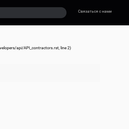
Связаться с нами
lopers/api/API_contractors.rst
, line 2)