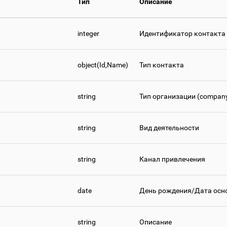
Тип
Описание
integer
Идентификатор контакта
object(Id,Name)
Тип контакта
string
Тип организации (company
string
Вид деятельности
string
Канал привлечения
date
День рождения/Дата осн
string
Описание