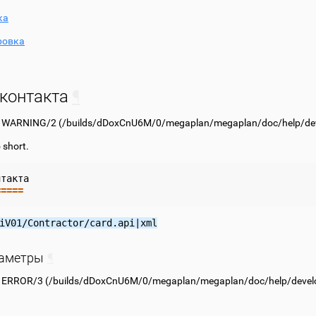
ка
ровка
 контакта
¶
: WARNING/2 (
/builds/dDoxCnU6M/0/megaplan/megaplan/doc/help/deve
o short.
нтакта
=====
iV01/Contractor/card.api|xml
раметры
¶
 ERROR/3 (
/builds/dDoxCnU6M/0/megaplan/megaplan/doc/help/develop