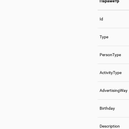
Параметр
Id
Type
PersonType
ActivityType
AdvertisingWay
Birthday
Description