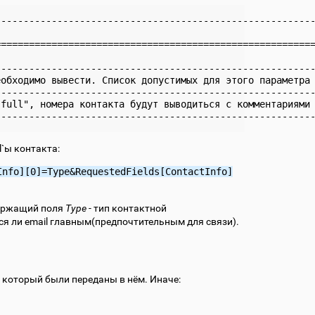
--------------------------------------------------------
                                                        
========================================================
                                                        
--------------------------------------------------------
обходимо вывести. Список допустимых для этого параметра 
--------------------------------------------------------
full", номера контакта будут выводиться с комментариями 
l`ы контакта:
Info][0]=Type&RequestedFields[ContactInfo]
ержащий поля
Type
- тип контактной
тся ли email главным(предпочтительным для связи).
, который были переданы в нём. Иначе: