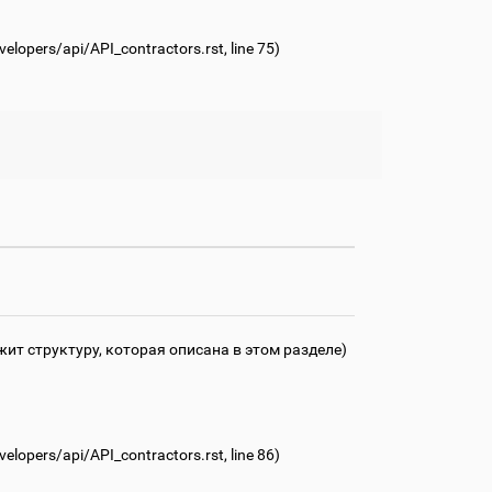
lopers/api/API_contractors.rst
, line 75)
т структуру, которая описана в этом разделе)
lopers/api/API_contractors.rst
, line 86)