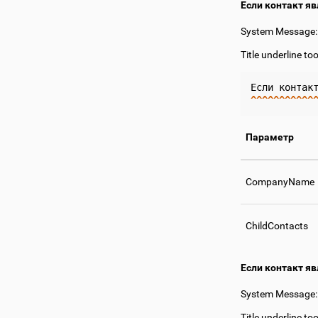
Если контакт я
System Message
Title underline to
Если
контак
^^^^^^^^^^^
Параметр
CompanyName
ChildContacts
Если контакт я
System Message
Title underline to