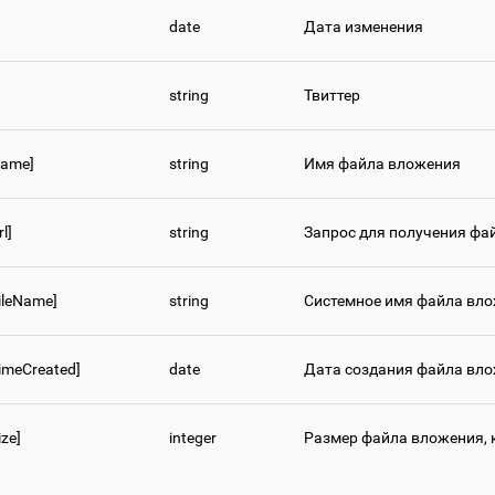
date
Дата изменения
string
Твиттер
Name]
string
Имя файла вложения
l]
string
Запрос для получения фа
FileName]
string
Системное имя файла вло
TimeCreated]
date
Дата создания файла вл
ize]
integer
Размер файла вложения, 