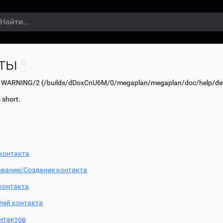
ты
¶
: WARNING/2 (
/builds/dDoxCnU6M/0/megaplan/megaplan/doc/help/deve
o short.
контакта
вание/Создание контакта
контакта
лей контакта
нтактов