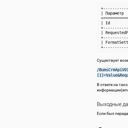
+----------
| Параметр 
+==========
| Id       
+----------
| Requested
+----------
| FormatSet
Существует воз
/BumsCrmApiV0
[1]=Value&Req
В ответе на так
информации(ema
Выходные д
Если был переда