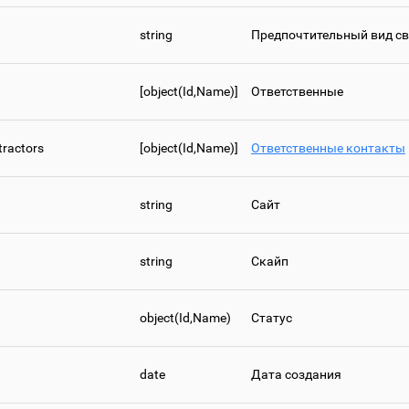
string
Предпочтительный вид с
[object(Id,Name)]
Ответственные
tractors
[object(Id,Name)]
Ответственные контакты
string
Сайт
string
Скайп
object(Id,Name)
Статус
date
Дата создания