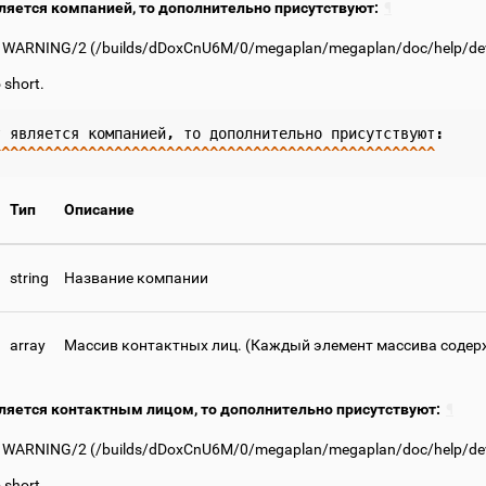
вляется компанией, то дополнительно присутствуют:
¶
: WARNING/2 (
/builds/dDoxCnU6M/0/megaplan/megaplan/doc/help/deve
o short.
т
является
компанией
,
то
дополнительно
присутствуют
:
^^^^^^^^^^^^^^^^^^^^^^^^^^^^^^^^^^^^^^^^^^^^^^^^^^^
Тип
Описание
string
Название компании
array
Массив контактных лиц. (Каждый элемент массива содержи
вляется контактным лицом, то дополнительно присутствуют:
¶
: WARNING/2 (
/builds/dDoxCnU6M/0/megaplan/megaplan/doc/help/deve
o short.