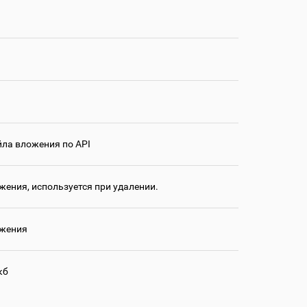
йла вложения по API
жения, используется при удалении.
ожения
кб