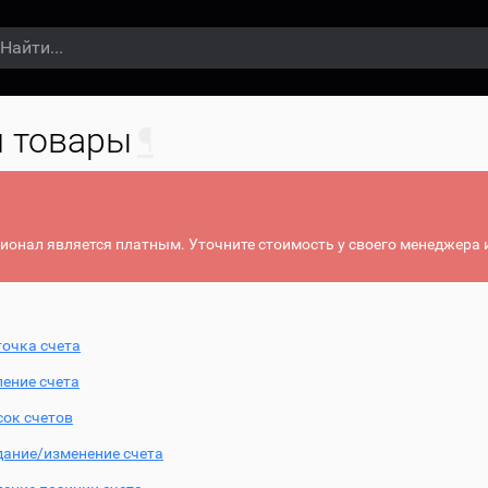
и товары
¶
онал является платным. Уточните стоимость у своего менеджера 
точка счета
ление счета
сок счетов
дание/изменение счета