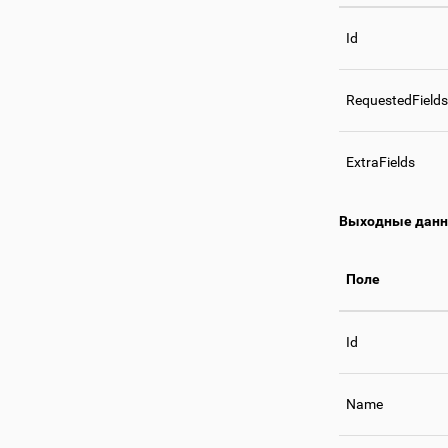
Id
RequestedFields
ExtraFields
Выходные дан
Поле
Id
Name