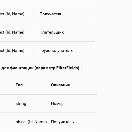
ect (Id, Name)
Получатель
ect (Id, Name)
Плательщик
ect (Id, Name)
Грузополучатель
для фильтрации (параметр FilterFields)
¶
Тип
Описание
string
Номер
object (Id, Name)
Получатель