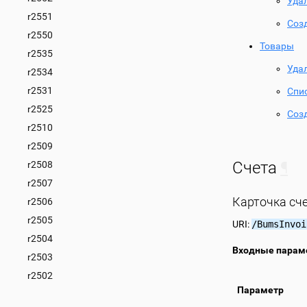
Уда
r2551
Соз
r2550
Товары
r2535
Уда
r2534
r2531
Спи
r2525
Соз
r2510
r2509
Счета
¶
r2508
r2507
Карточка сч
r2506
r2505
URI:
/BumsInvoi
r2504
Входные парам
r2503
r2502
Параметр