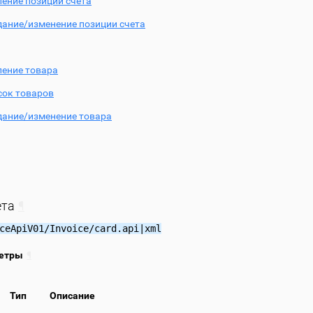
ление позиции счета
дание/изменение позиции счета
ление товара
сок товаров
дание/изменение товара
ета
¶
ceApiV01/Invoice/card.api|xml
етры
¶
Тип
Описание