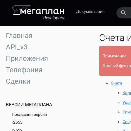
Документация
Главная
Счета 
API_v3
Примечание
Приложения
Данный функци
Телефония
Сделки
Счета
Кар
Уда
ВЕРСИИ МЕГАПЛАНА
Спи
Последняя версия
Соз
r2553
r2552