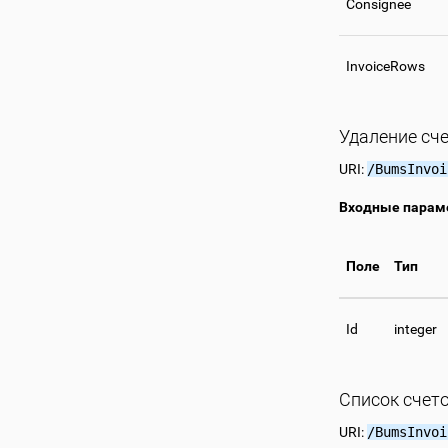
Consignee
InvoiceRows
Удаление сч
URI:
/BumsInvoi
Входные парам
Поле
Тип
Id
integer
Список счет
URI:
/BumsInvoi