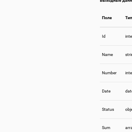
Выходные дан
Поле
Ти
Id
int
Name
str
Number
int
Date
dat
Status
obj
Sum
arr