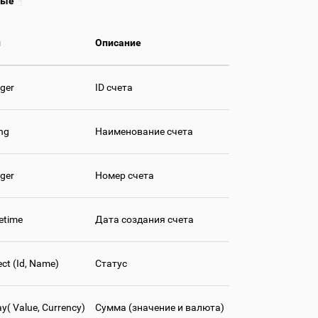
ные
¶
п
Описание
eger
ID счета
ing
Наименование счета
eger
Номер счета
etime
Дата создания счета
ect (Id, Name)
Статус
ay( Value, Currency)
Сумма (значение и валюта)