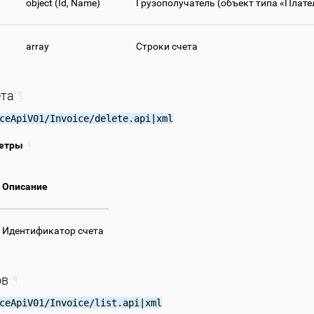
object (Id, Name)
Грузополучатель (объект типа «Плат
array
Строки счета
ета
¶
ceApiV01/Invoice/delete.api|xml
етры
¶
Описание
Идентификатор счета
ов
¶
ceApiV01/Invoice/list.api|xml