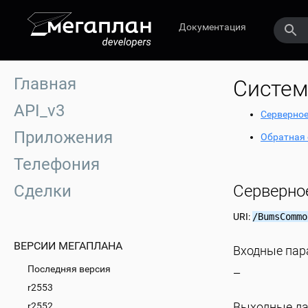
Документация
Главная
Систем
API_v3
Серверное
Приложения
Обратная 
Телефония
Сделки
Серверно
URI:
/BumsCommo
ВЕРСИИ МЕГАПЛАНА
Входные па
Последняя версия
—
r2553
Выходные д
r2552