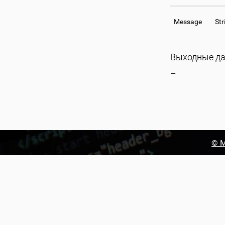
Message
Str
Выходные д
—
© М