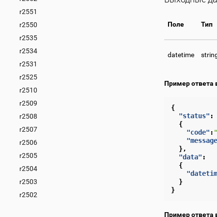
r2551
Поле
Тип
r2550
r2535
r2534
datetime
strin
r2531
r2525
Пример ответа 
r2510
r2509
{
"status"
:
r2508
{
r2507
"code"
:
"messag
r2506
},
r2505
"data"
:
{
r2504
"dateti
r2503
}
}
r2502
Пример ответа 