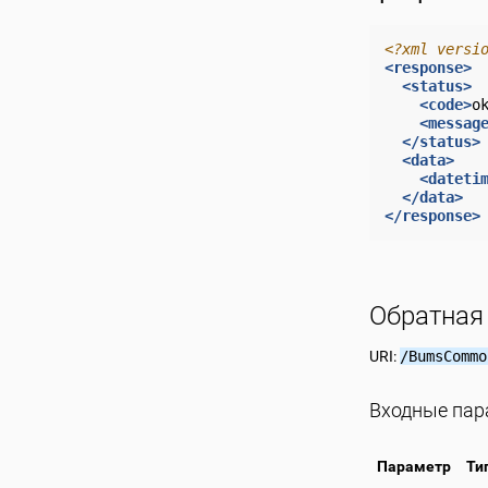
<?xml versi
<response>
<status>
<code>
o
<messag
</status>
<data>
<dateti
</data>
</response>
Обратная
URI:
/BumsCommo
Входные па
Параметр
Ти