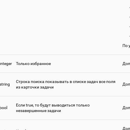
По 
integer
Только избранное
Доп
Строка поиска показывать в списке задач все поля
string
Доп
из карточки задачи
Если true, то будут выводиться только
bool
Доп
незавершенные задачи
Доп