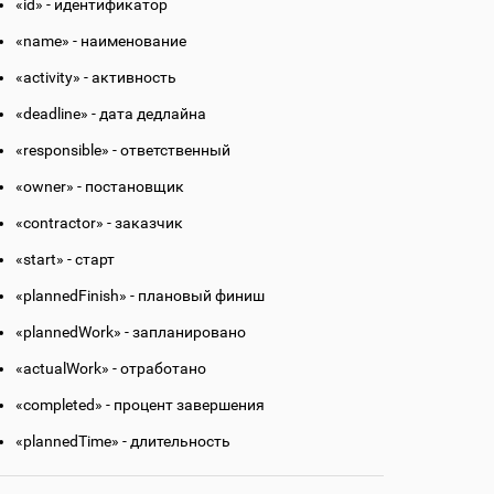
«id» - идентификатор
«name» - наименование
«activity» - активность
«deadline» - дата дедлайна
«responsible» - ответственный
«owner» - постановщик
«contractor» - заказчик
«start» - старт
«plannedFinish» - плановый финиш
«plannedWork» - запланировано
«actualWork» - отработано
«completed» - процент завершения
«plannedTime» - длительность