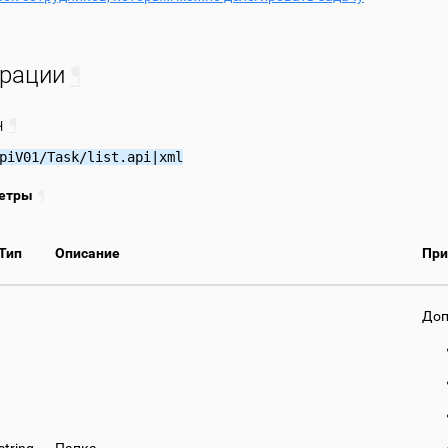
рации
¶
ч
¶
piV01/Task/list.api|xml
етры
¶
Тип
Описание
При
Доп