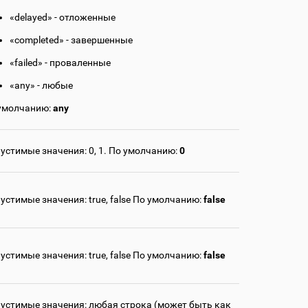
«delayed» - отложенные
«completed» - завершенные
«failed» - проваленные
«any» - любые
умолчанию:
any
устимые значения: 0, 1. По умолчанию:
0
устимые значения: true, false По умолчанию:
false
устимые значения: true, false По умолчанию:
false
устимые значения: любая строка (может быть как