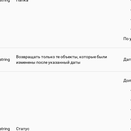
string
Папка
По 
Возвращать только те объекты, которые были
string
Дат
изменены после указанный даты
Доп
string
Статус