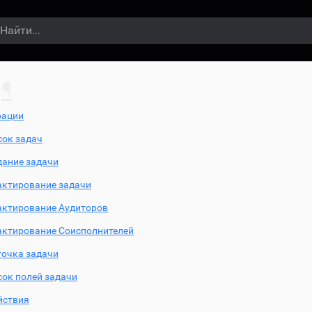
¶
рации
сок задач
дание задачи
актирование задачи
актирование Аудиторов
актирование Соисполнителей
точка задачи
сок полей задачи
йствия