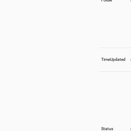
Folder
TimeUpdated
Status