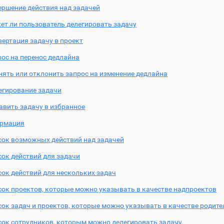
ершение действия над задачей
ет ли пользователь делегировать задачу
ертация задачу в проект
ос на перенос дедлайна
нять или отклонить запрос на изменение дедлайна
егирование задачи
авить задачу в избранное
рмация
сок возможных действий над задачей
сок действий для задачи
ок действий для нескольких задач
сок проектов, которые можно указывать в качестве надпроектов
ок задач и проектов, которые можно указывать в качестве родите
сок сотрудников, которым можно делегировать задачу