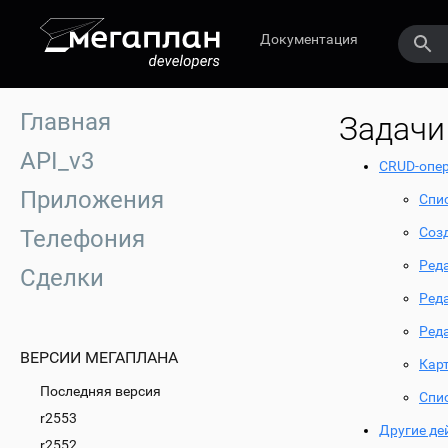
Документация
Главная
Задачи
API_v3
CRUD-опе
Приложения
Спи
Соз
Телефония
Ред
Сделки
Ред
Ред
ВЕРСИИ МЕГАПЛАНА
Кар
Последняя версия
Спи
r2553
Другие де
r2552