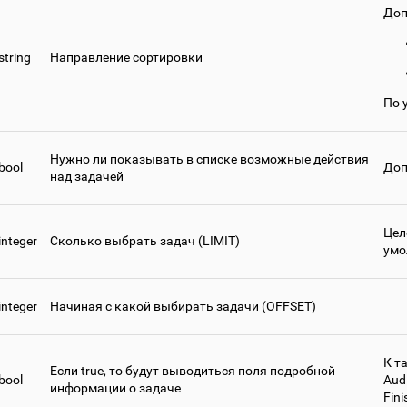
Доп
string
Направление сортировки
По 
Нужно ли показывать в списке возможные действия
bool
Доп
над задачей
Цел
integer
Сколько выбрать задач (LIMIT)
умо
integer
Начиная с какой выбирать задачи (OFFSET)
К т
Если true, то будут выводиться поля подробной
bool
Audi
информации о задаче
Fin