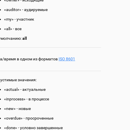
«owner» - исходящие
«auditor» - аудируемые
«my» - участник
«all» - все
умолчанию:
all
а/время в одном из форматов
ISO 8601
устимые значения:
«actual» - актуальные
«inprocess» - в процессе
«new» - новые
«overdue» - просроченные
«done» - условно завершенные