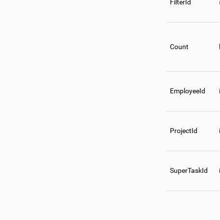
FilterId
Count
EmployeeId
ProjectId
SuperTaskId