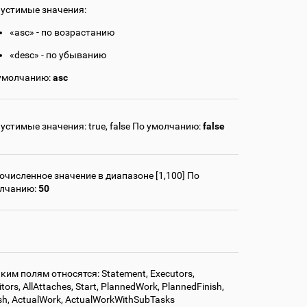
устимые значения:
«asc» - по возрастанию
«desc» - по убыванию
умолчанию:
asc
устимые значения: true, false По умолчанию:
false
очисленное значение в диапазоне [1,100] По
лчанию:
50
аким полям относятся: Statement, Executors,
tors, AllAttaches, Start, PlannedWork, PlannedFinish,
ish, ActualWork, ActualWorkWithSubTasks