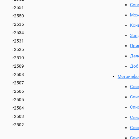
Сов
r2551
Мож
r2550
r2535
Конв
r2534
Запр
r2531
При
r2525
Дел
r2510
r2509
Доб
r2508
Метаинфо
r2507
Спи
r2506
Спи
r2505
Спис
r2504
r2503
Спи
r2502
Спис
Спи