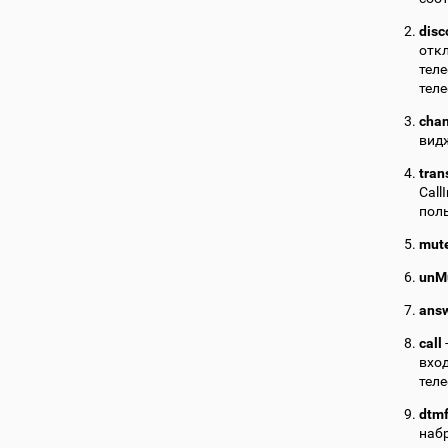
disc
отк
тел
теле
cha
вид
tran
Call
пол
mut
unM
ans
call
вход
теле
dtm
наб