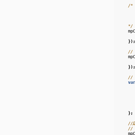
/*
      
      
      
    */
mp
})
//
mp
})
//
va
};
//
//
mp