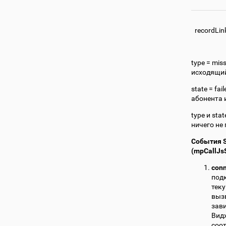
recordLin
type = mis
исходящий,
state = fa
абонента и
type и sta
ничего не
События S
(mpCallJs
con
подк
тек
вызв
зави
Вид
соот