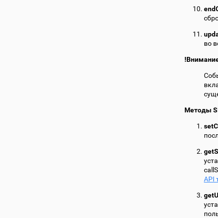
endC
сбр
upda
во в
!Внимани
Собы
вкла
суще
Методы S
setC
пос
getS
уст
call
API
getU
уст
поль