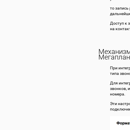
то запись
дальнейше
Доступ к 
на контак
Механизм
Мегаплан
При интег
типа звон
Для интег
звонков, 
номера.
Эти настр
подключен