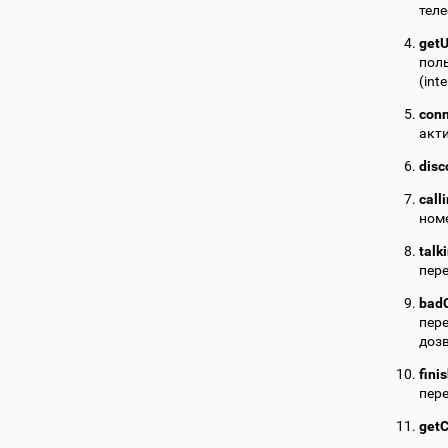
теле
getU
пол
(int
con
акт
disc
call
номе
talk
пере
badC
пере
дозв
fini
пере
getC