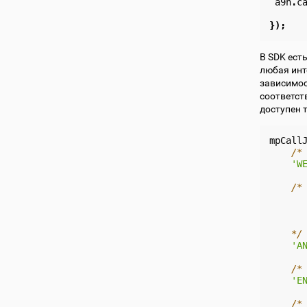
a9n
.
c
});
В SDK ест
любая инт
зависимос
соответств
доступен 
mpCall
/*
'W
/*
      
      
      
    */
'A
/*
'E
/*