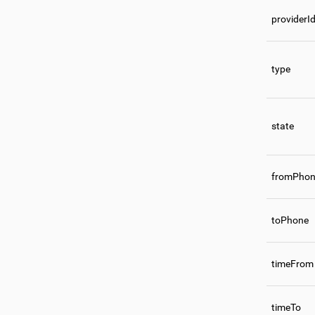
providerI
type
state
fromPho
toPhone
timeFrom
timeTo