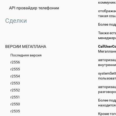
коммуника
API провайдер телефонии
отображае
такая ссы
Сделки
Более под
Также ест
менеджера
ВЕРСИИ МЕГАПЛАНА
CallUserCo
Мегаплане
Последняя версия
авторизац
r2556
внутренний
r2555
systemSet
r2554
пользоват
r2553
авторизац
r2552
разговор
r2551
Более под
r2550
находится
r2535
Кроме тог