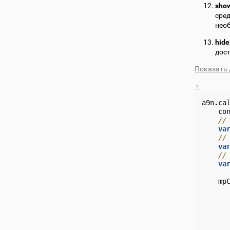
sho
сред
нео
hid
дост
Показать 
a9n
.
ca
co
//
va
//
va
//
va
mp