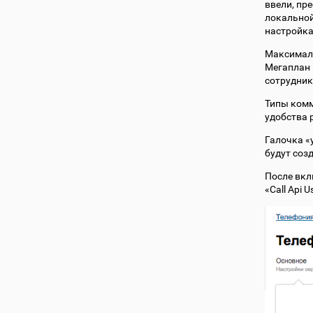
ввели, пр
локальной
настройка
Максималь
Мегаплан 
сотрудник
Типы комм
удобства 
Галочка «
будут соз
После вкл
«Call Api 