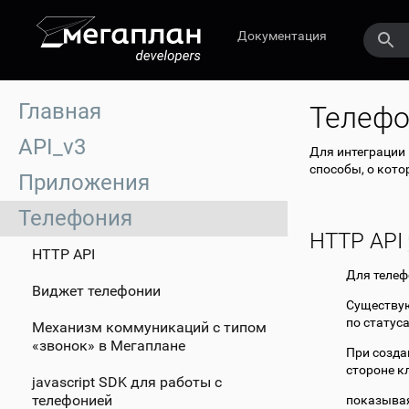
Документация
Главная
Телефо
API_v3
Для интеграции
способы, о кото
Приложения
Телефония
HTTP API
HTTP API
Для телеф
Виджет телефонии
Существую
по статус
Механизм коммуникаций с типом
«звонок» в Мегаплане
При созда
стороне к
javascript SDK для работы с
телефонией
показывая