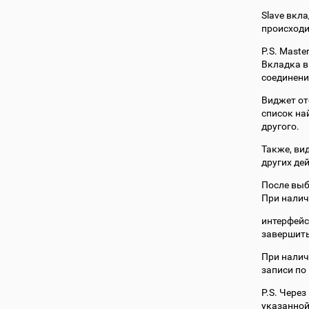
Slave вкла
происходи
P.S. Maste
Вкладка в
соединени
Виджет от
список на
другого.
Также, ви
других де
После выб
При налич
интерфейс
завершить
При нали
записи по
P.S. Чере
указанной