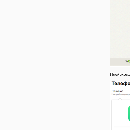
Плейсхол