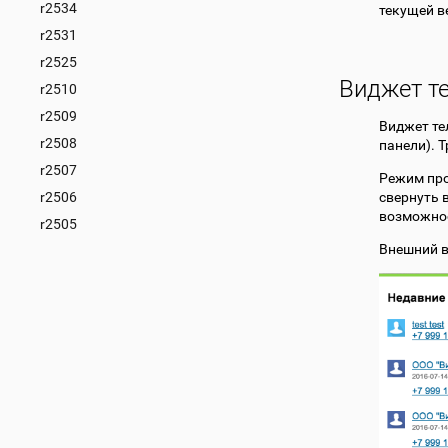
r2534
текущей в
r2531
r2525
Виджет т
r2510
r2509
Виджет те
r2508
панели). 
r2507
Режим про
r2506
свернуть 
возможнос
r2505
Внешний в