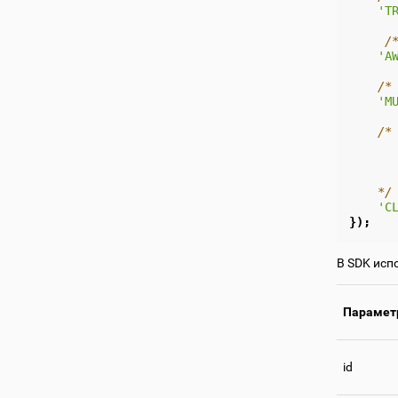
'T
/
'A
/*
'M
/*
      
      
      
    */
'C
});
В SDK испо
Парамет
id