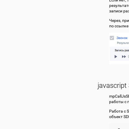
Если нет, 
результат
записи ра
Через, пр
по ссылке
javascrip
mpCallJsS
работы с 
Работа с 
объект SD