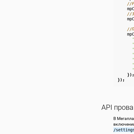
//
mp
//
mp
//
mp
})
});
API пров
В Мегапла
включении
/setting