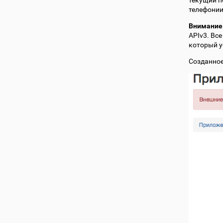
текущий п
телефонии
Внимание
APIv3. Вс
который у
Созданное