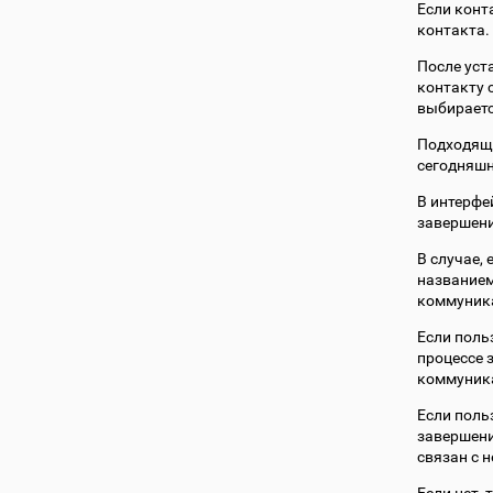
Если конт
контакта.
После уст
контакту 
выбираетс
Подходяща
сегодняшн
В интерфе
завершени
В случае,
названием
коммуника
Если поль
процессе 
коммуника
Если поль
завершени
связан с н