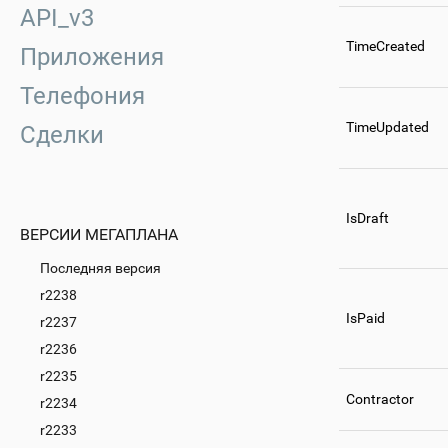
API_v3
TimeCreated
Приложения
Телефония
TimeUpdated
Сделки
IsDraft
ВЕРСИИ МЕГАПЛАНА
Последняя версия
r2238
IsPaid
r2237
r2236
r2235
Contractor
r2234
r2233