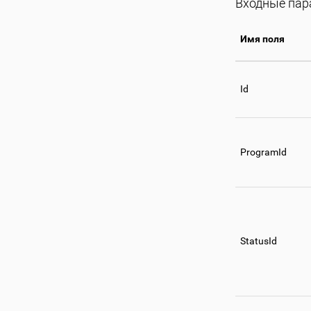
Входные па
Имя поля
Id
ProgramId
StatusId