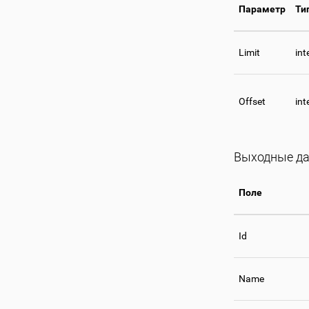
Параметр
Ти
Limit
int
Offset
int
Выходные д
Поле
Id
Name