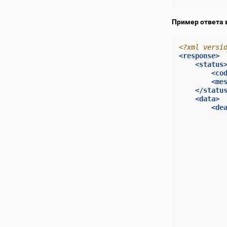
Пример ответа 
<?xml versi
<response>
<status
<co
<me
</statu
<data>
<de