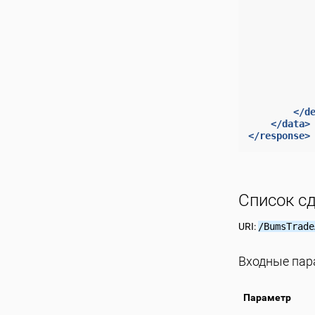
</d
</data>
</response>
Список с
URI:
/BumsTrade
Входные па
Параметр