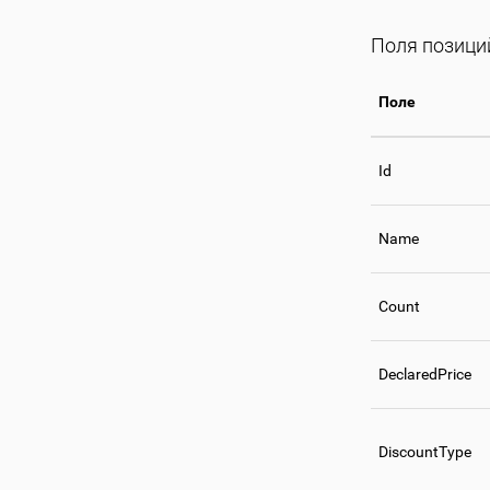
Поля позици
Поле
Id
Name
Count
DeclaredPrice
DiscountType