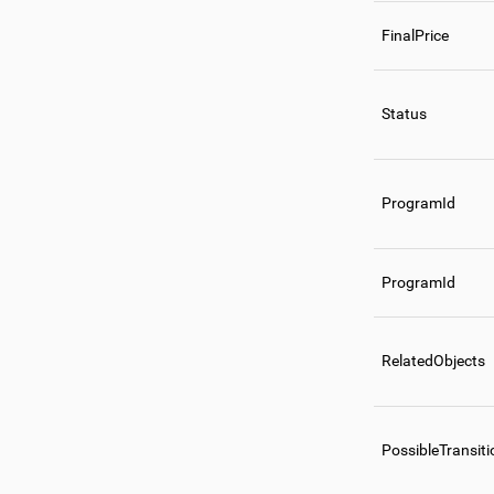
FinalPrice
Status
ProgramId
ProgramId
RelatedObjects
PossibleTransiti