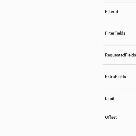
FilterId
FilterFields
RequestedFields
ExtraFields
Limit
Offset