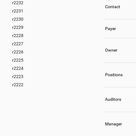
r2232
Contact
r2231
r2230
r2229
Payer
r2228
r2227
Owner
r2226
r2225
r2224
Positions
r2223
r2222
Auditors
Manager