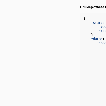
Пример ответа 
{
"status
"co
"me
},
"data"
:
"de