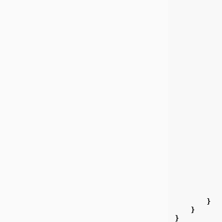
}
}
}