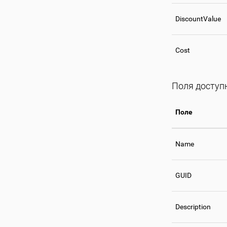
DiscountValue
Cost
Поля доступн
Поле
Name
GUID
Description