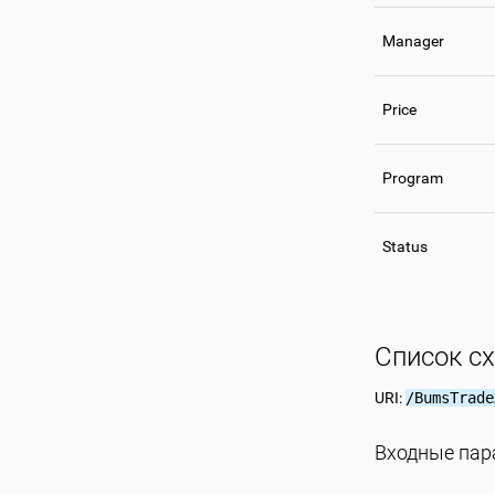
Manager
Price
Program
Status
Список с
URI:
/BumsTrade
Входные па