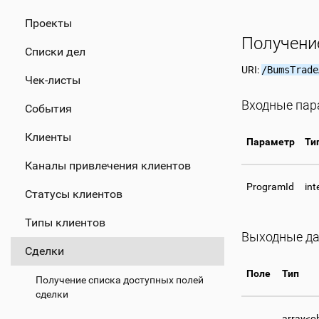
Проекты
Получени
Списки дел
URI:
/BumsTrade
Чек-листы
Входные па
События
Клиенты
Параметр
Ти
Каналы привлечения клиентов
ProgramId
int
Статусы клиентов
Типы клиентов
Выходные д
Сделки
Поле
Тип
Получение списка доступных полей
сделки
array<o