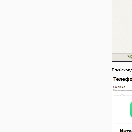
Плейсхол