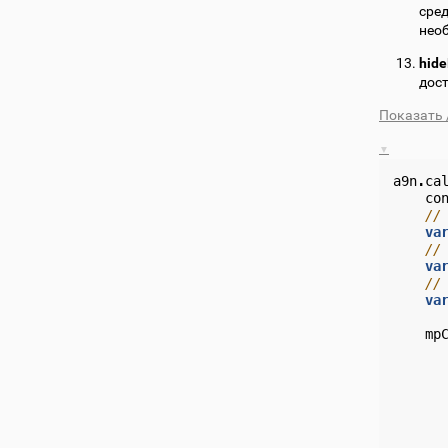
сред
нео
hid
дост
Показать 
a9n
.
ca
co
//
va
//
va
//
va
mp