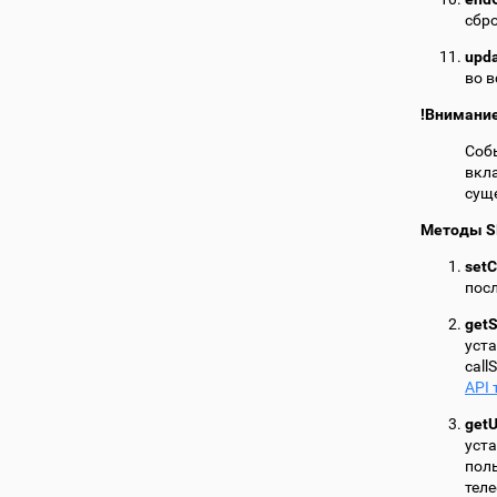
сбр
upda
во в
!Внимани
Собы
вкла
суще
Методы S
setC
пос
getS
уст
call
API
getU
уст
поль
теле