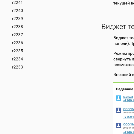
r2241
текущей в
r2240
r2239
Виджет т
r2238
r2237
Виджет те
r2236
панели). 
r2235
Режим про
r2234
свернуть 
возможнос
r2233
Внешний в