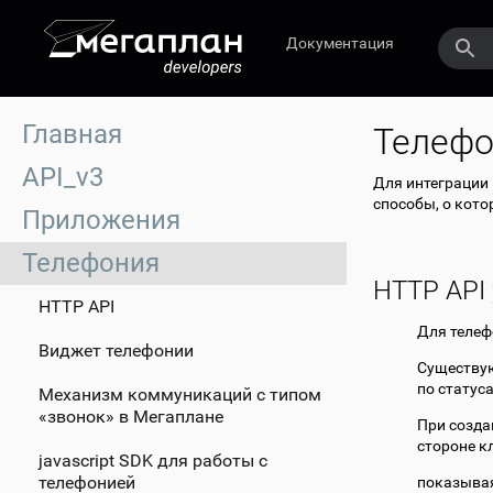
Документация
Главная
Телефо
API_v3
Для интеграции
способы, о кото
Приложения
Телефония
HTTP API
HTTP API
Для телеф
Виджет телефонии
Существую
по статус
Механизм коммуникаций с типом
«звонок» в Мегаплане
При созда
стороне к
javascript SDK для работы с
телефонией
показывая