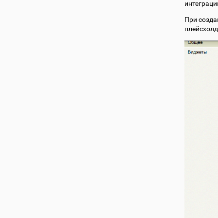
интеграци
При созда
плейсхолд