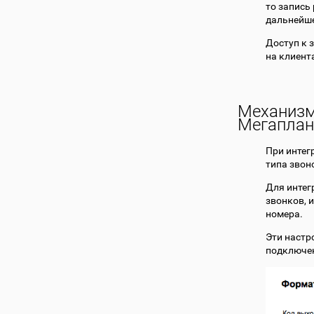
то запись
дальнейше
Доступ к 
на клиент
Механизм
Мегаплан
При интег
типа звон
Для интег
звонков, 
номера.
Эти настр
подключен