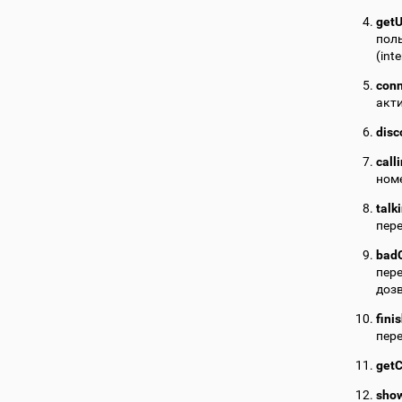
getU
пол
(int
con
акт
disc
call
номе
talk
пере
badC
пере
дозв
fini
пере
getC
sho