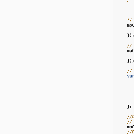
      
      
      
    */
mp
})
//
mp
})
//
va
};
//
//
mp
//