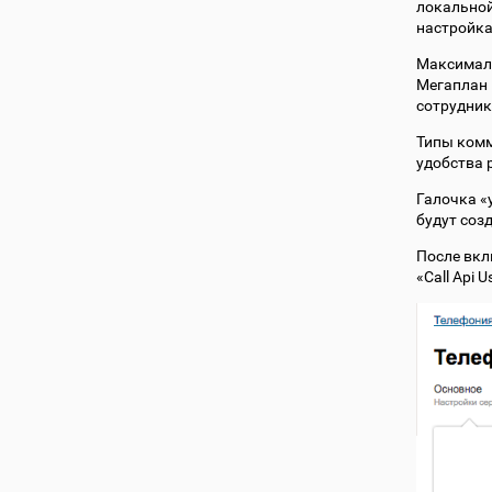
локальной
настройка
Максималь
Мегаплан 
сотрудник
Типы комм
удобства 
Галочка «
будут соз
После вкл
«Call Api 