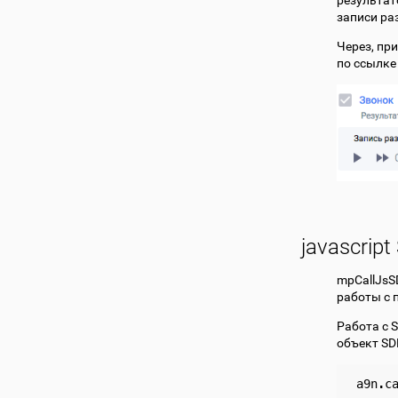
результат
записи ра
Через, пр
по ссылке
javascrip
mpCallJsS
работы с 
Работа с 
объект SD
a9n
.
c