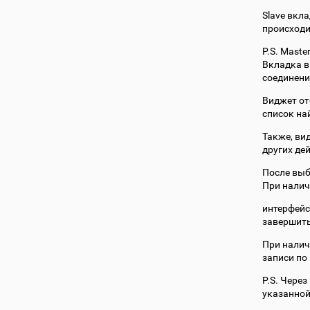
Slave вкла
происходи
P.S. Maste
Вкладка в
соединени
Виджет от
список на
Также, ви
других де
После выб
При налич
интерфейс
завершить
При нали
записи по
P.S. Чере
указанной