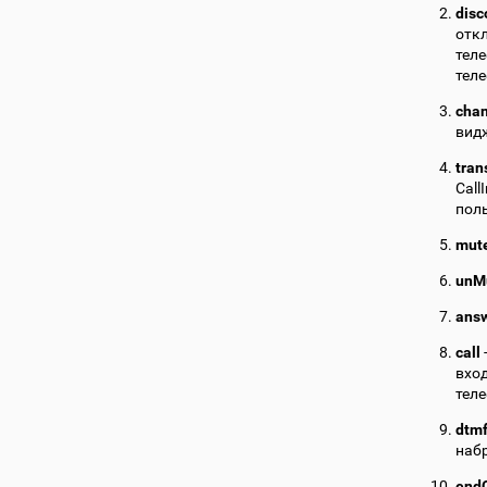
disc
отк
тел
теле
cha
вид
tran
Call
пол
mut
unM
ans
call
вход
теле
dtm
наб
endC