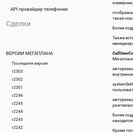
коммуника
API провайдер телефонии
отображае
такая ссы
Сделки
Более под
Также ест
менеджера
ВЕРСИИ МЕГАПЛАНА
CallUserCo
Мегаплане
Последняя версия
авторизац
r2303
внутренний
r2302
systemSet
r2301
пользоват
r2246
авторизац
r2245
разговор
r2244
Более под
r2243
находится
r2242
Кроме тог