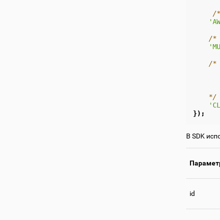
/
'A
/*
'M
/*
      
      
      
    */
'C
});
В SDK испо
Парамет
id