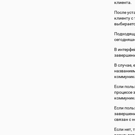
клиента.
После уст
клиенту с
выбираетс
Подходяща
сегодняшн
В интерфе
завершени
В случае,
названием
коммуника
Если поль
процессе 
коммуника
Если поль
завершени
связан с н
Если нет, 