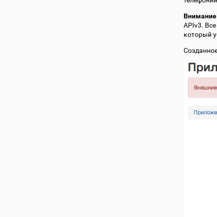
телефонии
Внимание
APIv3. Вс
который у
Созданное