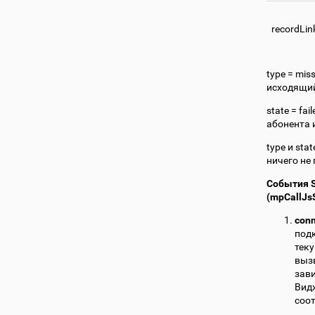
recordLin
type = mis
исходящий,
state = fa
абонента и
type и sta
ничего не
События S
(mpCallJs
con
подк
тек
вызв
зави
Вид
соот