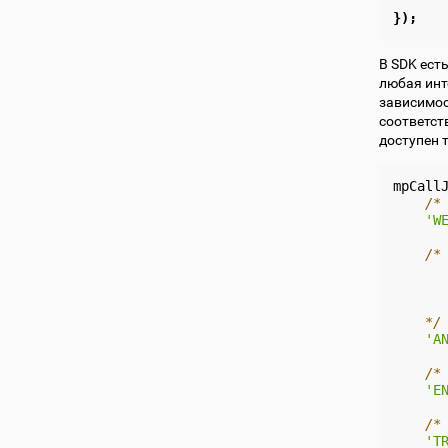
});
В SDK ест
любая инт
зависимос
соответств
доступен 
mpCall
/*
'W
/*
      
      
      
    */
'A
/*
'E
/*
'T