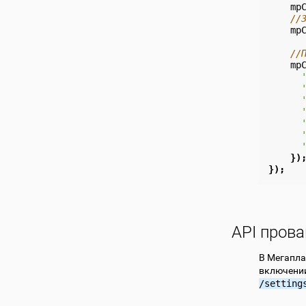
mp
//
mp
//
mp
})
});
API пров
В Мегапла
включении
/setting