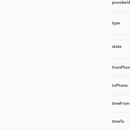
providerI
type
state
fromPho
toPhone
timeFrom
timeTo