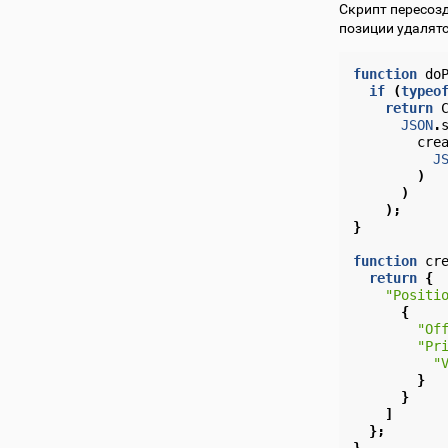
Скрипт пересоз
позиции удалятс
function
do
if
(
typeo
return
JSON
.
cre
J
)
)
);
}
function
cr
return
{
"Positi
{
"Of
"Pr
"
}
}
]
};
}