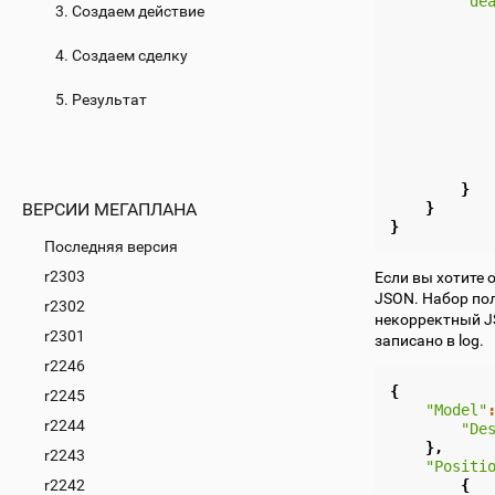
"de
3. Создаем действие
4. Создаем сделку
5. Результат
}
}
ВЕРСИИ МЕГАПЛАНА
}
Последняя версия
r2303
Если вы хотите 
JSON. Набор пол
r2302
некорректный JS
r2301
записано в log.
r2246
{
r2245
"Model"
r2244
"De
},
r2243
"Positi
r2242
{