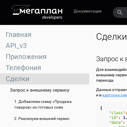
Документация
Главная
Сделки
API_v3
Приложения
Запрос к
Телефония
Для взаимодейс
внешнему сервис
Сделки
перехода.
Запрос к внешнему сервису
Данные отправля
и в
карточке сд
1. Добавляем схему «Продажа
товаров» из готовых схем
{
"class"
"id"
:
3
2. Реализуем внешний сервис
"data"
: