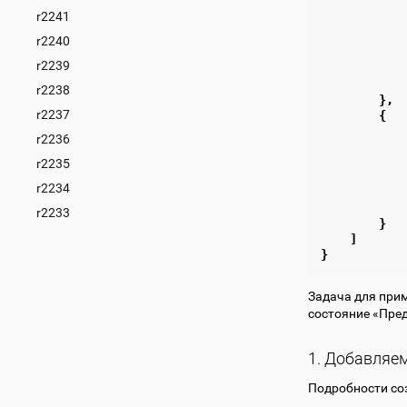
r2241
r2240
r2239
r2238
},
r2237
{
r2236
r2235
r2234
r2233
}
]
}
Задача для прим
состояние «Пре
1. Добавляе
Подробности со