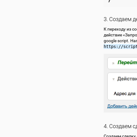
3. Создаем д
К переходу из с
действие «Запро
google script. Н
https://scrip
4. Создаем с
Создаем сделку 