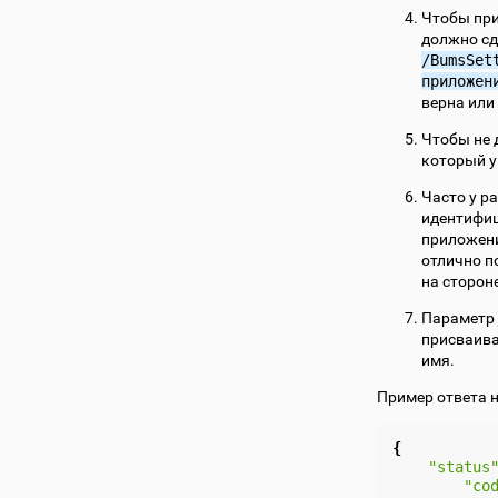
Чтобы при
должно сд
/BumsSet
приложен
верна или
Чтобы не 
который у
Часто у р
идентифиц
приложени
отлично п
на сторон
Параметр
присваива
имя.
Пример ответа 
{
"status
"co