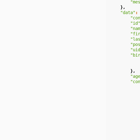
"me
},
"data"
:
"co
"id
"na
"fi
"la
"po
"ui
"bi
},
"ag
"co