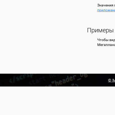
Значения 
приложен
Примеры 
Чтобы вид
Мегаплана
© М