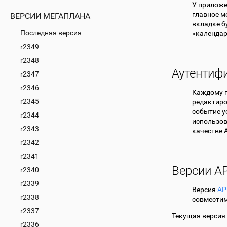
У приложе
главное м
ВЕРСИИ МЕГАПЛАНА
вкладке б
Последняя версия
«календар
r2349
r2348
Аутентифи
r2347
r2346
Каждому п
r2345
редактиро
событие у
r2344
использо
r2343
качестве A
r2342
r2341
Версии AP
r2340
r2339
Версия
AP
r2338
совместим
r2337
Текущая версия
r2336