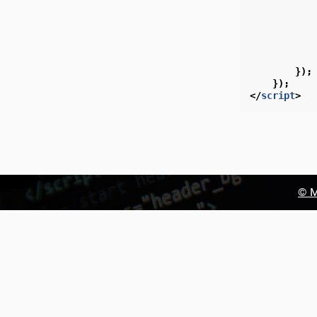
});
});
</
script
>
© М