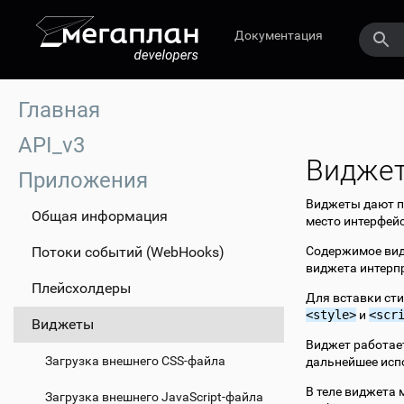
Документация
Главная
API_v3
Видже
Приложения
Виджеты дают п
Общая информация
место интерфей
Потоки событий (WebHooks)
Содержимое видж
виджета интерп
Плейсхолдеры
Для вставки ст
<style>
и
<scr
Виджеты
Виджет работае
Загрузка внешнего CSS-файла
дальнейшее испо
В теле виджета 
Загрузка внешнего JavaScript-файла