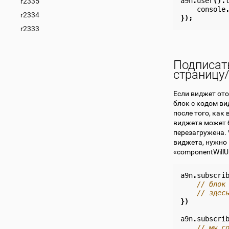
a9n
.
user
().
r2335
console
r2334
});
r2333
Подписат
страницу
Если виджет ото
блок с кодом ви
после того, как
виджета может б
перезагружена. 
виджета, нужно
«componentWill
a9n
.
subscri
// блок
// здес
})
a9n
.
subscri
// мы с