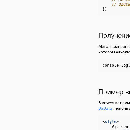
// здес
})
Получени
Метод возвраща
котором находит
console
.
log
Пример в
В качестве при
DaData
, исполь
<
style
>
#
js-con