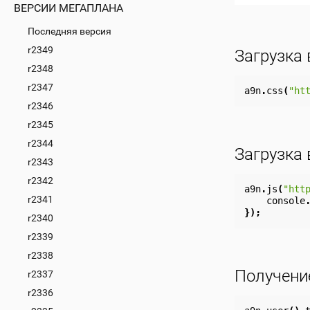
ВЕРСИИ МЕГАПЛАНА
Последняя версия
r2349
Загрузка
r2348
r2347
a9n
.
css
(
"ht
r2346
r2345
r2344
Загрузка 
r2343
r2342
a9n
.
js
(
"htt
r2341
console
});
r2340
r2339
r2338
Получени
r2337
r2336