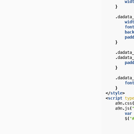
wid
}
.
dadata
wid
fon
bac
pad
}
.
dadata
.
dadata
pad
}
.
dadata
fon
}
</
style
>
<
script
typ
a9n
.
css
a9n
.
js
(
var
$
(
"