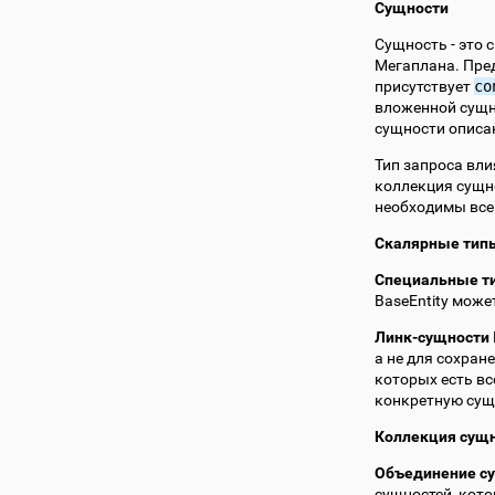
Сущности
Сущность - это
Мегаплана. Пред
присутствует
co
вложенной сущн
сущности описа
Тип запроса вли
коллекция сущно
необходимы все 
Скалярные тип
Специальные т
BaseEntity може
Линк-сущности
а не для сохран
которых есть вс
конкретную сущ
Коллекция сущ
Объединение с
сущностей, кото