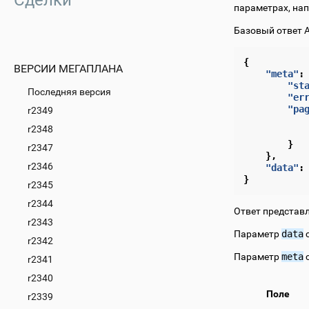
Сделки
параметрах, на
Базовый ответ A
{
ВЕРСИИ МЕГАПЛАНА
"meta"
:
"st
Последняя версия
"er
"pa
r2349
r2348
}
r2347
},
r2346
"data"
:
}
r2345
r2344
Ответ представл
r2343
Параметр
data
с
r2342
Параметр
meta
с
r2341
r2340
Поле
r2339