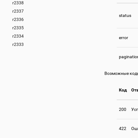
r2338
r2337
status
r2336
r2335
r2334
error
r2333
paginatio
Возможные коды
Код
От
200
Ус
422
Ош