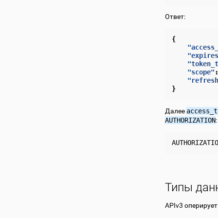
Ответ:
{
"access
"expire
"token_
"scope"
"refres
}
Далее
access_t
AUTHORIZATION
:
AUTHORIZATI
Типы дан
APIv3 оперируе