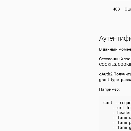
403
Ош
Аутентиф
В данный момен
Сессионный cook
COOKIES: COOKI
oAuth2 Получить
grant_type=pass
Например:
curl
--requ
--url
h
--heade
--form
--form
--form