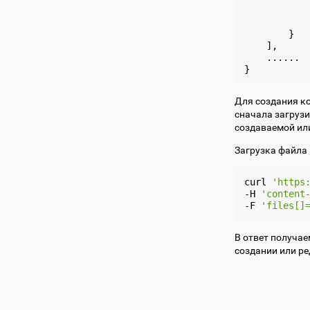
           
            
        }

    ],

    ......

Для создания к
сначала загрузи
создаваемой ил
Загрузка файла 
curl
'https
-H
'content
-F
'files[]
В ответ получае
создании или р