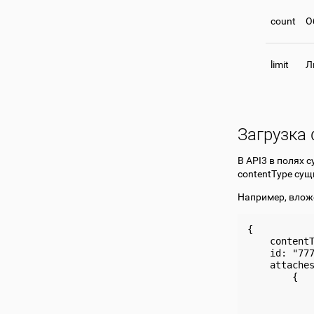
count
О
limit
Л
Загрузка
В API3 в полях 
contentType сущ
Например, влож
{

    contentT
    id: "777
    attaches
        {

            
            
            