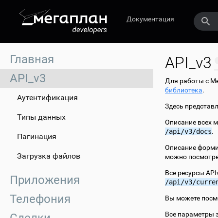
Документация
Главная
API_v3
API_v3
Для работы с Ме
библиотека
.
Аутентификация
Здесь представ
Типы данных
Описание всех м
/api/v3/docs
.
Пагинация
Описание формир
Загрузка файлов
можно посмотр
Все ресурсы API
Приложения
/api/v3/curre
Телефония
Вы можете посм
Все параметры з