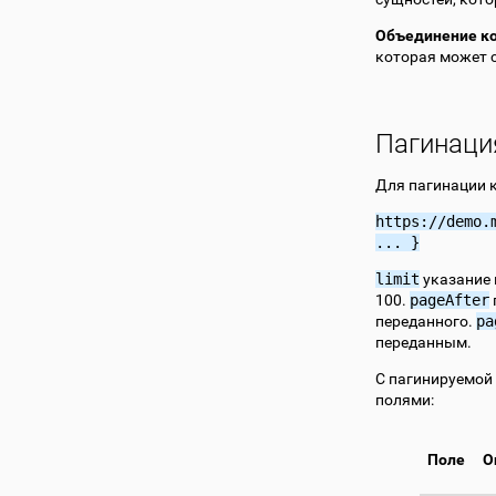
Объединение к
которая может 
Пагинаци
Для пагинации 
https://demo.
...
}
limit
указание 
100.
pageAfter
переданного.
pa
переданным.
С пагинируемой 
полями:
Поле
О