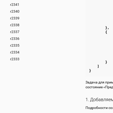
r2341
r2340
r2339
r2338
},
r2337
{
r2336
r2335
r2334
r2333
}
]
}
Задача для прим
состояние «Пре
1. Добавляе
Подробности со