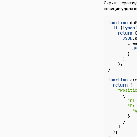
Скрипт пересоз
позиции удалятс
function
do
if
(
typeo
return
JSON
.
cre
J
)
)
);
}
function
cr
return
{
"Positi
{
"Of
"Pr
"
}
}
]
};
}