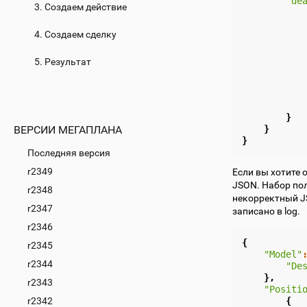
"de
3. Создаем действие
4. Создаем сделку
5. Результат
}
}
ВЕРСИИ МЕГАПЛАНА
}
Последняя версия
r2349
Если вы хотите 
JSON. Набор пол
r2348
некорректный JS
r2347
записано в log.
r2346
{
r2345
"Model"
r2344
"De
},
r2343
"Positi
r2342
{