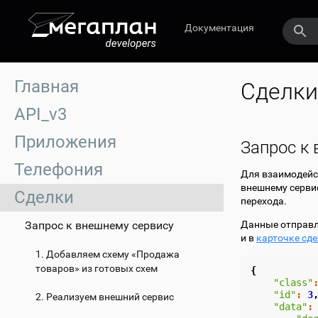
Документация
Главная
Сделки
API_v3
Приложения
Запрос к
Телефония
Для взаимодейс
внешнему сервис
Сделки
перехода.
Запрос к внешнему сервису
Данные отправля
и в
карточке сд
1. Добавляем схему «Продажа
товаров» из готовых схем
{
"class"
"id"
:
3
2. Реализуем внешний сервис
"data"
: