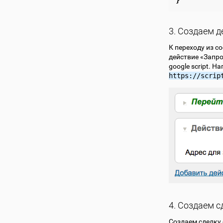
3. Создаем д
К переходу из с
действие «Запро
google script. Н
https://scrip
4. Создаем с
Создаем сделку 