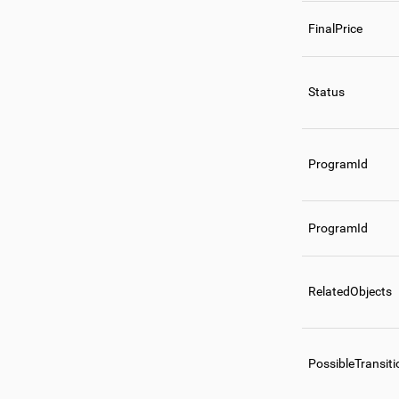
FinalPrice
Status
ProgramId
ProgramId
RelatedObjects
PossibleTransiti