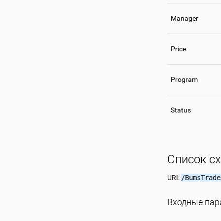
Manager
Price
Program
Status
Список с
URI:
/BumsTrade
Входные па