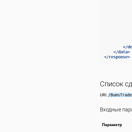
</d
</data>
</response>
Список с
URI:
/BumsTrade
Входные па
Параметр