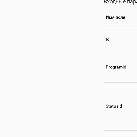
Входные па
Имя поля
Id
ProgramId
StatusId