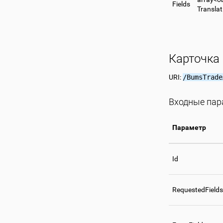
Fields
Translat
Карточка
URI:
/BumsTrade
Входные па
Параметр
Id
RequestedFields