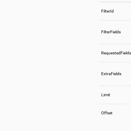
FilterId
FilterFields
RequestedFields
ExtraFields
Limit
Offset