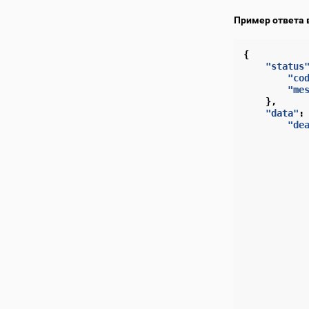
Пример ответа 
{
"status
"co
"me
},
"data"
:
"de