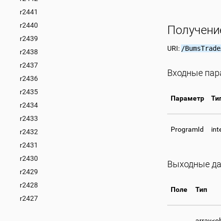
r2441
r2440
Получени
r2439
URI:
/BumsTrade
r2438
r2437
Входные па
r2436
r2435
Параметр
Ти
r2434
r2433
ProgramId
int
r2432
r2431
r2430
Выходные д
r2429
r2428
Поле
Тип
r2427
array<o