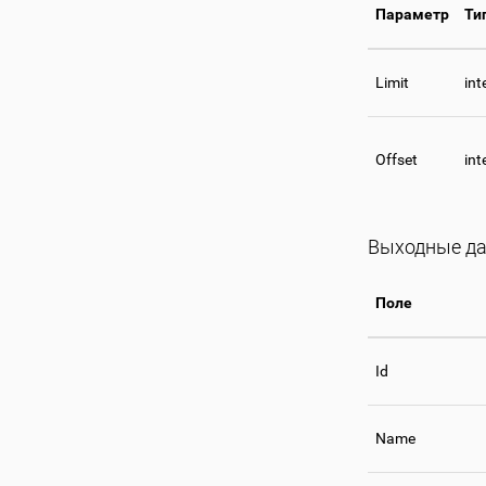
Параметр
Ти
Limit
int
Offset
int
Выходные д
Поле
Id
Name