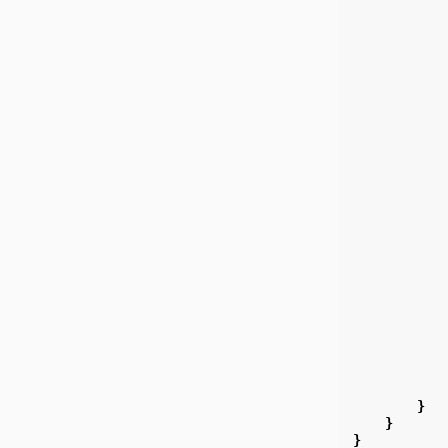
}
}
}