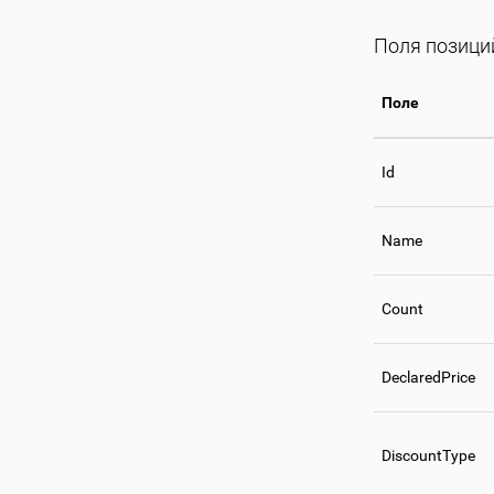
Поля позици
Поле
Id
Name
Count
DeclaredPrice
DiscountType