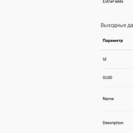
ExtraFields
Выходные д
Параметр
Id
GUID
Name
Description