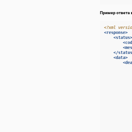
Пример ответа 
<?xml versi
<response>
<status
<co
<me
</statu
<data>
<de