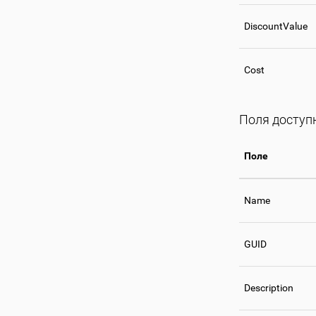
DiscountValue
Cost
Поля доступн
Поле
Name
GUID
Description