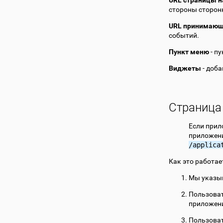
URL страницы н
стороны сторонн
URL принимающ
событий.
Пункт меню
- п
Виджеты
- доба
Страница
Если прил
приложени
/applica
Как это работае
Мы указы
Пользоват
приложен
Пользоват