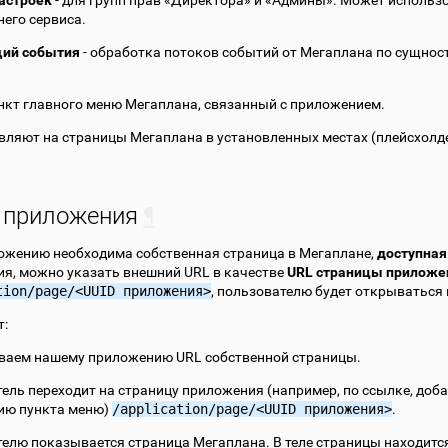
астроек
- для групп прав «Директора» и «Админы». Может использо
его сервиса.
ий события
- обработка потоков событий от Мегаплана по сущнос
ункт главного меню Мегаплана, связанный с приложением.
вляют на страницы Мегаплана в установленных местах (плейсхолде
 приложения
¶
ожению необходима собственная страница в Мегаплане,
доступная
я, можно указать внешний URL в качестве
URL страницы приложе
tion/page/<UUID
приложения>
, пользователю будет открываться
т:
ваем нашему приложению URL собственной страницы.
ель переходит на страницу приложения (например, по ссылке, доб
ию пункта меню)
/application/page/<UUID
приложения>
.
елю показывается страница Мегаплана. В теле страницы находится