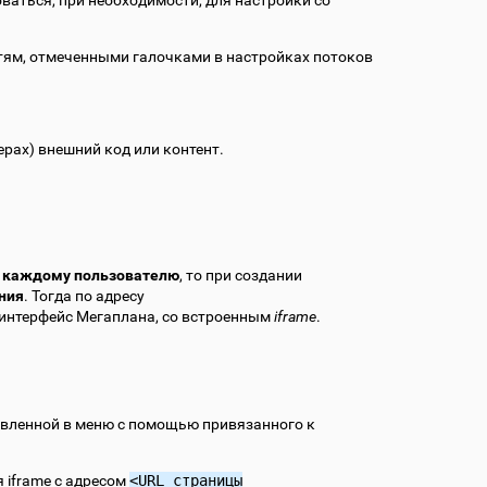
ваться, при необходимости, для настройки со
тям, отмеченными галочками в настройках потоков
рах) внешний код или контент.
 каждому пользователю
, то при создании
ния
. Тогда по адресу
 интерфейс Мегаплана, со встроенным
iframe
.
авленной в меню c помощью привязанного к
 iframe с адресом
<URL
страницы