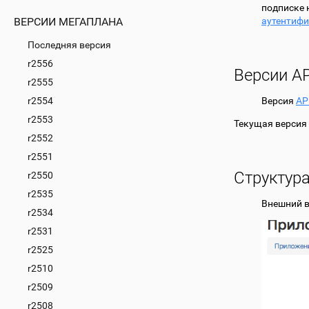
подписке 
аутентифи
ВЕРСИИ МЕГАПЛАНА
Последняя версия
r2556
Версии AP
r2555
r2554
Версия
AP
r2553
Текущая версия
r2552
r2551
Структур
r2550
r2535
Внешний в
r2534
r2531
r2525
r2510
r2509
r2508