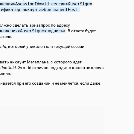
ожения>&sessionId=<id
сессии>&userSign=
тификатор
аккаунта>&permanentHost=
лжно сделать api-запрос по адресу
иложения>&userSign=<подпись>
. В ответе будет
ателе.
onId
, который уникален для текущей сессии
ать аккаунт Мегаплана, с которого идёт
ationUuid
. Этот id отлично подходит в качестве ключа
жения.
вается при его создании и не меняется, если даже