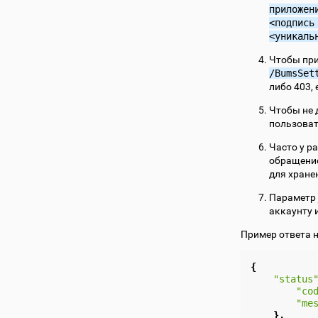
приложен
<подпись
<уникаль
Чтобы при
/BumsSet
либо 403, 
Чтобы не 
пользоват
Часто у р
обращение
для хране
Параметр
аккаунту 
Пример ответа 
{
"status
"co
"me
},