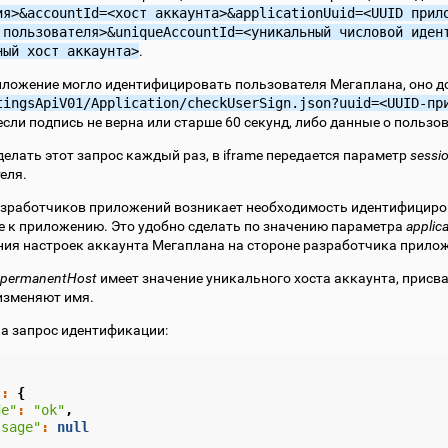
ия>&accountId=<хост
аккаунта>&applicationUuid=<UUID
прил
пользователя>&uniqueAccountId=<уникальный
числовой
иден
ный
хост
аккаунта>
.
ложение могло идентифицировать пользователя Мегаплана, оно до
tingsApiV01/Application/checkUserSign.json?uuid=<UUID-пр
если подпись не верна или старше 60 секунд, либо данные о пользов
делать этот запрос каждый раз, в iframe передается параметр
sessi
еля.
азработчиков приложений возникает необходимость идентифициров
 к приложению. Это удобно сделать по значению параметра
applic
ния настроек аккаунта Мегаплана на стороне разработчика прило
permanentHost
имеет значение уникального хоста аккаунта, присваи
изменяют имя.
на запрос идентификации:
"
:
{
de"
:
"ok"
,
ssage"
:
null