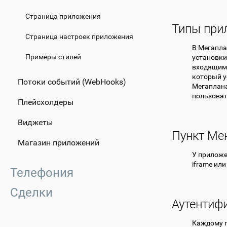
Страница приложения
Типы при
Страница настроек приложения
В Мегапла
Примеры стилей
установки
входящим 
который у
Потоки событий (WebHooks)
Мегаплана
пользоват
Плейсхолдеры
Виджеты
Пункт Ме
Магазин приложений
У приложе
iframe ил
Телефония
Сделки
Аутентифи
Каждому п