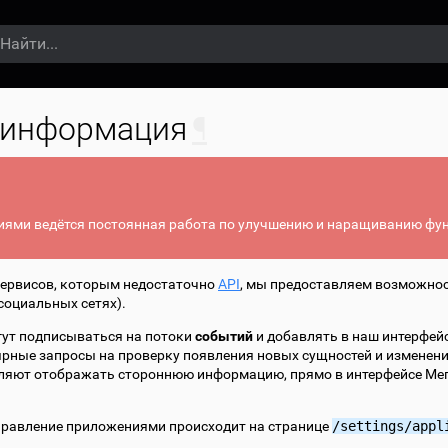
 информация
¶
иями ведётся постоянная работа по улучшению и наращиванию фу
сервисов, которым недостаточно
API
, мы предоставляем возможно
социальных сетях).
ут подписываться на потоки
событий
и добавлять в наш интерфей
ярные запросы на проверку появления новых сущностей и изменения
яют отображать стороннюю информацию, прямо в интерфейсе Мега
правление приложениями происходит на странице
/settings/appl