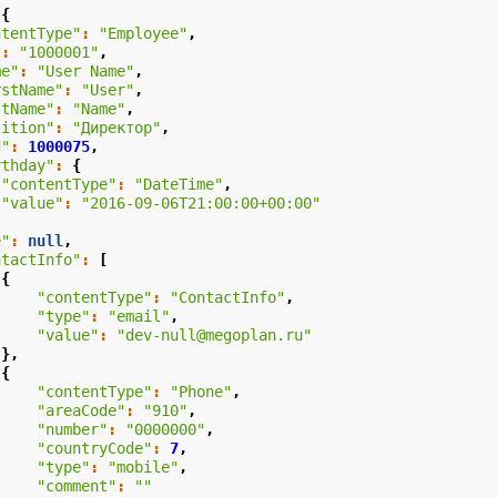
{
ntentType"
:
"Employee"
,
"
:
"1000001"
,
me"
:
"User Name"
,
rstName"
:
"User"
,
stName"
:
"Name"
,
sition"
:
"Директор"
,
d"
:
1000075
,
rthday"
:
{
"contentType"
:
"DateTime"
,
"value"
:
"2016-09-06T21:00:00+00:00"
e"
:
null
,
ntactInfo"
:
[
{
"contentType"
:
"ContactInfo"
,
"type"
:
"email"
,
"value"
:
"dev-null@megoplan.ru"
},
{
"contentType"
:
"Phone"
,
"areaCode"
:
"910"
,
"number"
:
"0000000"
,
"countryCode"
:
7
,
"type"
:
"mobile"
,
"comment"
:
""