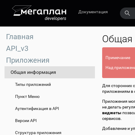
Документация
Главная
Общая
API_v3
Примечание
Приложения
Над приложен
Общая информация
Типы приложений
Для сторонних 
приложениям в 
Пункт Меню
Приложения мог
не делать регул
Аутентификация в API
виджеты
позвол
сервисов.
Версии API
Добавление и у
Структура приложения