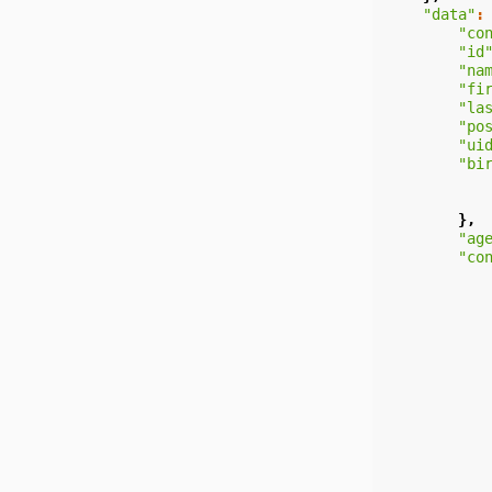
"data"
:
"co
"id
"na
"fi
"la
"po
"ui
"bi
},
"ag
"co