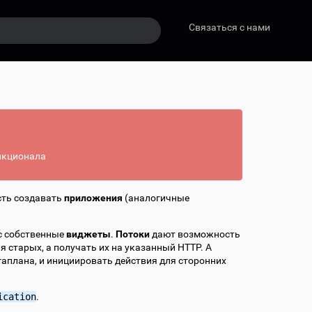
Связаться с нами
нкционала
сть создавать
приложения
(аналогичные
с собственные
виджеты
.
Потоки
дают возможность
 старых, а получать их на указанный HTTP. А
плана, и инициировать действия для сторонних
ication
.