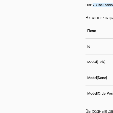
URI:
/BumsCommo
Входные па
Поле
Id
Model[Title]
Model[Done]
Model[OrderPos
Выходные д