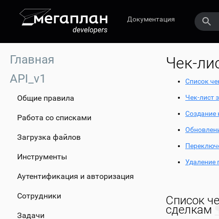
Документация
Главная
Чек-ли
API_v1
Список че
Общие правила
Чек-лист 
Создание 
Работа со списками
Обновлени
Загрузка файлов
Переключе
Инструменты
Удаление 
Аутентификация и авторизация
Сотрудники
Список че
сделкам
Задачи