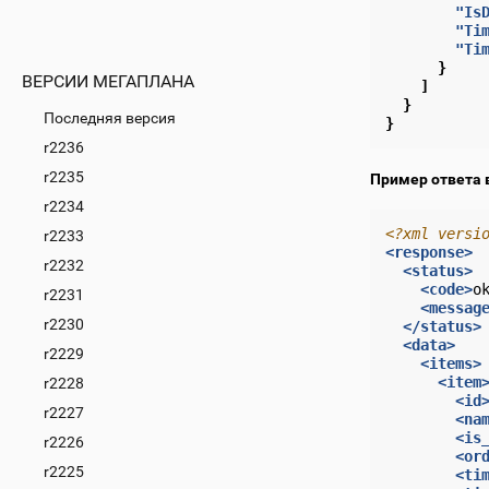
"Is
"Ti
"Ti
}
ВЕРСИИ МЕГАПЛАНА
]
}
Последняя версия
}
r2236
r2235
Пример ответа 
r2234
<?xml versi
r2233
<response>
r2232
<status>
<code>
o
r2231
<messag
r2230
</status>
<data>
r2229
<items>
<item
r2228
<id
r2227
<na
<is
r2226
<or
r2225
<ti