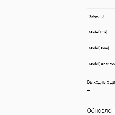
SubjectId
Model[Title]
Model[Done]
Model[OrderPos
Выходные д
—
Обновлени