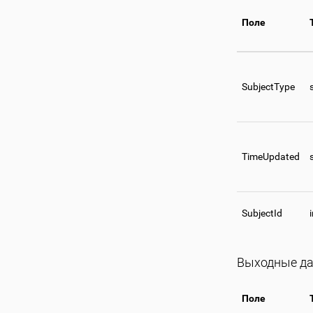
Поле
SubjectType
TimeUpdated
SubjectId
Выходные д
Поле