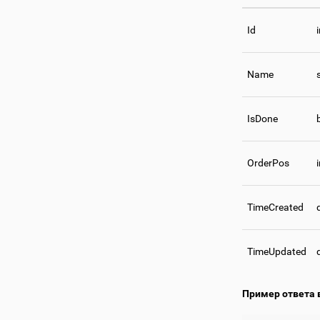
Id
Name
IsDone
OrderPos
TimeCreated
TimeUpdated
Пример ответа 