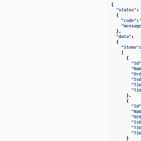
{
"status"
:
{
"code"
:
"messag
},
"data"
:
{
"items"
[
{
"Id
"Na
"Or
"Is
"Ti
"Ti
},
{
"Id
"Na
"Or
"Is
"Ti
"Ti
}