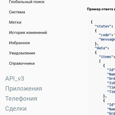
Глобальный поиск
Пример ответа 
Система
Метки
{
"status"
:
{
История изменений
"code"
:
"messag
Избранное
},
"data"
:
{
Уведомления
"items"
[
Справочники
{
"Id
"Na
API_v3
"Or
"Is
Приложения
"Ti
"Ti
},
Телефония
{
"Id
Сделки
"Na
"Or