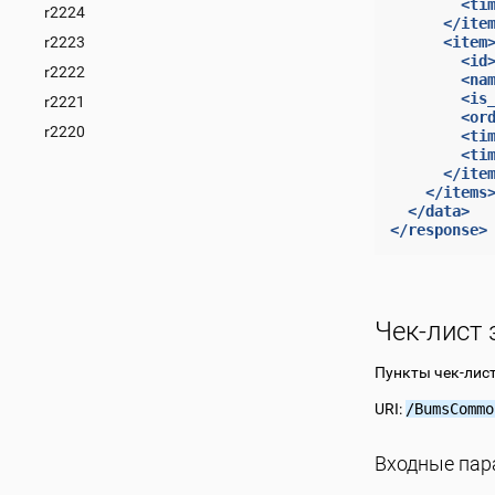
<ti
r2224
</ite
r2223
<item
<id
r2222
<na
<is
r2221
<or
r2220
<ti
<ti
</ite
</items
</data>
</response>
Чек-лист 
Пункты чек-лист
URI:
/BumsCommo
Входные па