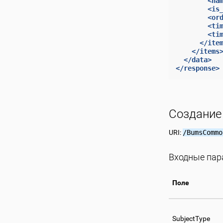
<na
<is
<or
<ti
<ti
</ite
</items
</data>
</response>
Создание 
URI:
/BumsCommo
Входные па
Поле
SubjectType