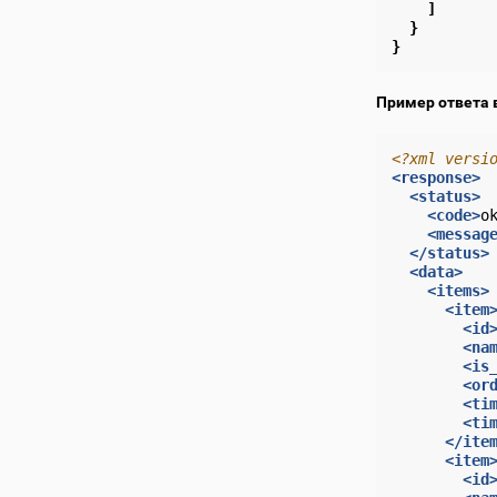
]
}
}
Пример ответа 
<?xml versi
<response>
<status>
<code>
o
<messag
</status>
<data>
<items>
<item
<id
<na
<is
<or
<ti
<ti
</ite
<item
<id