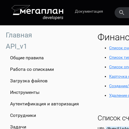
Документация
Главная
Финан
API_v1
Список сч
Общие правила
Список ти
Список оп
Работа со списками
Карточка 
Загрузка файлов
Создание/
Инструменты
Удаление 
Аутентификация и авторизация
Сотрудники
Список с
Задачи
URI:
/BumsFinAp