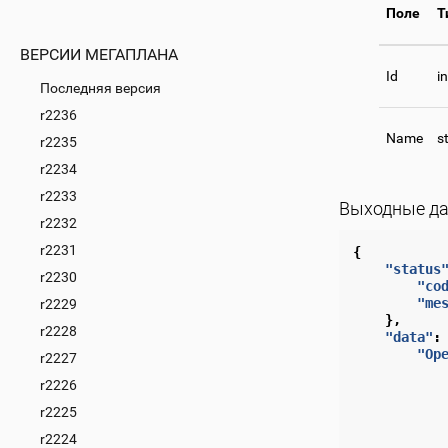
Поле
Т
ВЕРСИИ МЕГАПЛАНА
Id
i
Последняя версия
r2236
Name
s
r2235
r2234
r2233
Выходные д
r2232
r2231
{
"status
r2230
"co
"me
r2229
},
r2228
"data"
:
"Op
r2227
r2226
r2225
r2224