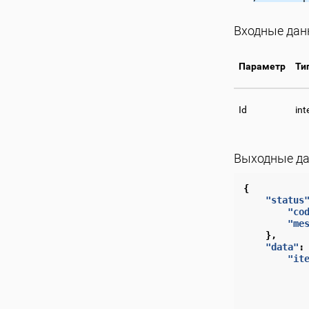
Входные да
Параметр
Ти
Id
int
Выходные д
{
"status
"co
"me
},
"data"
:
"it