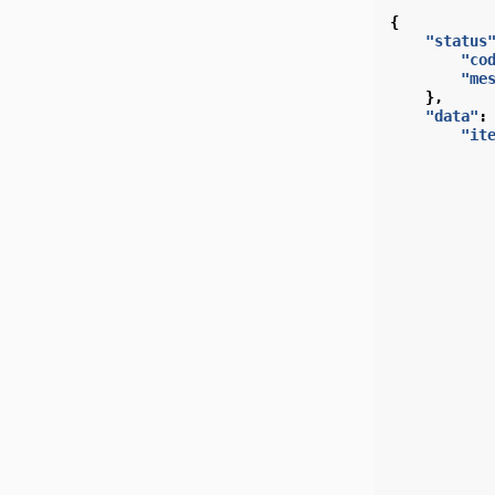
{
"status
"co
"me
},
"data"
:
"it