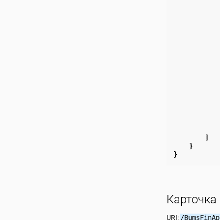
]
}
}
Карточка
URI:
/BumsFinAp