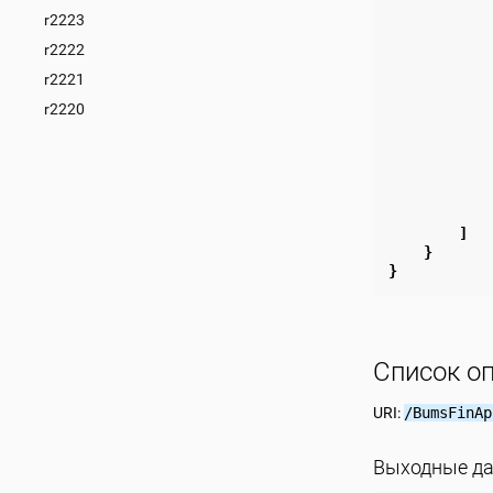
r2223
r2222
r2221
r2220
]
}
}
Список о
URI:
/BumsFinAp
Выходные д