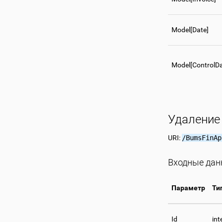
Model[Date]
Model[ControlDa
Удаление
URI:
/BumsFinAp
Входные да
Параметр
Ти
Id
int