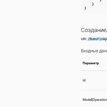
}
}
}
Создание
URI:
/BumsFinAp
Входные да
Параметр
Id
Model[Operatio