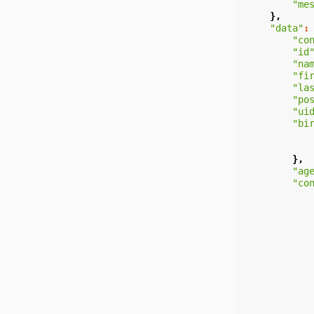
"me
},
"data"
:
"co
"id
"na
"fi
"la
"po
"ui
"bi
},
"ag
"co