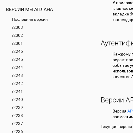
У приложе
главное м
ВЕРСИИ МЕГАПЛАНА
вкладке б
Последняя версия
«календар
r2303
r2302
Аутентифи
r2301
r2246
Каждому п
r2245
редактиро
событие у
r2244
использо
r2243
качестве A
r2242
r2241
Версии AP
r2240
r2239
Версия
AP
r2238
совместим
r2237
Текущая версия
r2236