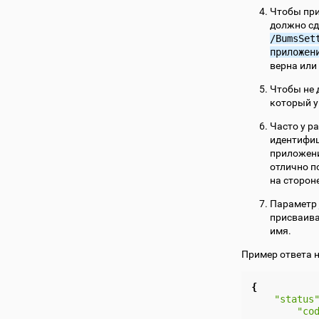
Чтобы при
должно сд
/BumsSet
приложен
верна или
Чтобы не 
который у
Часто у р
идентифиц
приложени
отлично п
на сторон
Параметр
присваива
имя.
Пример ответа 
{
"status
"co