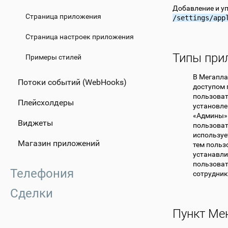
Добавление и у
Страница приложения
/settings/app
Страница настроек приложения
Типы при
Примеры стилей
В Мегапла
Потоки событий (WebHooks)
доступом 
пользоват
Плейсхолдеры
установле
«Админы».
Виджеты
пользоват
используе
Магазин приложений
тем польз
устанавли
пользоват
Телефония
сотрудник
Сделки
Пункт Ме