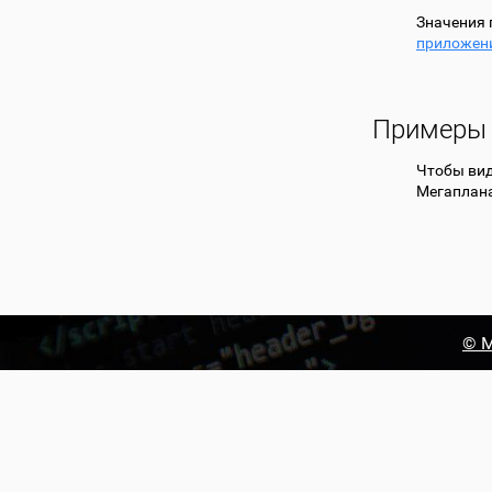
Значения 
приложен
Примеры 
Чтобы вид
Мегаплана
© М