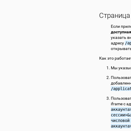
Страница
Если прил
доступна
указать в
адресу
/a
открывать
Как это работае
Мы указы
Пользоват
добавленн
/applica
Пользоват
iframe с 
аккаунта
сессии>&
числовой
аккаунта