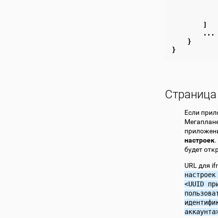
]
...
}
}
Страница
Если прил
Мегаплан
приложени
настроек
будет отк
URL для i
настроек
<UUID
пр
пользова
идентифи
аккаунта