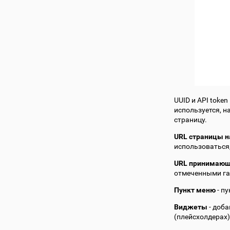
UUID и API toke
используется, н
страницу.
URL страницы н
использоваться,
URL принимающ
отмеченными га
Пункт меню
- п
Виджеты
- доб
(плейсхолдерах)