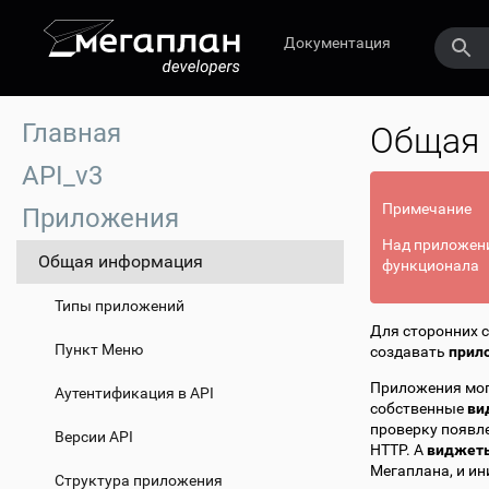
Документация
Главная
Общая
API_v3
Примечание
Приложения
Над приложени
Общая информация
функционала
Типы приложений
Для сторонних 
Пункт Меню
создавать
прил
Приложения мог
Аутентификация в API
собственные
ви
проверку появле
Версии API
HTTP. А
виджет
Мегаплана, и ин
Структура приложения