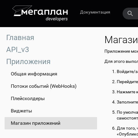
Документация
Главная
Магази
API_v3
Приложение мож
Приложения
Для этого выпо
Войдите/з
Общая информация
Перейдите
Потоки событий (WebHooks)
Нажмите к
Плейсхолдеры
Заполните
Виджеты
По умолча
самостоят
Магазин приложений
Для того,
«Опублико