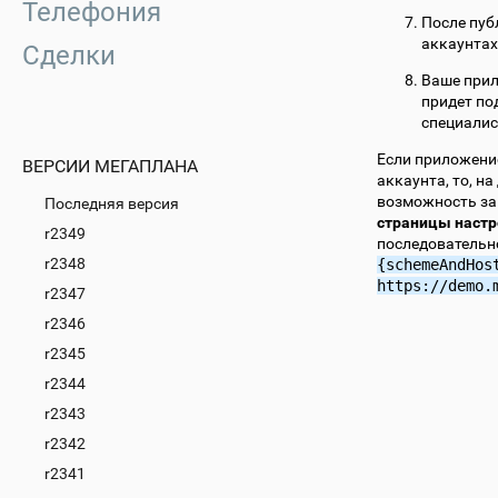
Телефония
После пуб
аккаунтах
Сделки
Ваше прил
придет по
специалис
Если приложение
ВЕРСИИ МЕГАПЛАНА
аккаунта, то, н
возможность за
Последняя версия
страницы настр
r2349
последовательн
r2348
{schemeAndHos
https://demo.
r2347
r2346
r2345
r2344
r2343
r2342
r2341