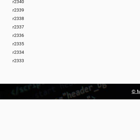
r2340
r2339
r2338
r2337
r2336
r2335
r2334
r2333
© М