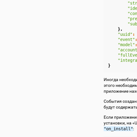
"st
"id
"co
"pr
"su
},
"uuid"
:
"event"
"model"
"accoun
"fullEv
"integr
}
Иногда необход
этого необходи
приложение нах
События создан
будут содержат
Если приложени
установки, на 
"on_install"
: