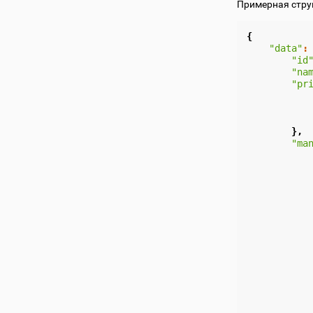
Примерная стру
{
"data"
:
"id
"na
"pr
},
"ma