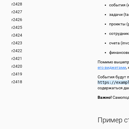
r2428
события (
r2427
задачи (ta
r2426
проекты (p
r2425
сотрудник
r2424
r2423
счета (invo
r2422
финансовы
r2421
Помимо вышепри
r2420
его виджетами
,
r2419
События будут 
r2418
https://examp
содержаться да
Важно!
Самопод
Пример с