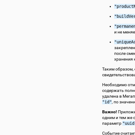
"product
"buildVe
"permane
и не меня
"uniqueA
закреплен
после сме
хранения 
Таким образом,
свидетельствова
Необходимо отм
содержать полн
удалена в Мегап
"id"
, по значе
Важно!
Приложен
одним и тем же 
параметр
"uuid
Событие считае