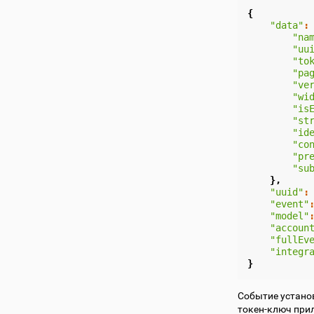
{
"data"
:
"na
"uu
"to
"pa
"ve
"wi
"is
"st
"id
"co
"pr
"su
},
"uuid"
:
"event"
"model"
"accoun
"fullEv
"integr
}
Cобытие устано
токен-ключ прил