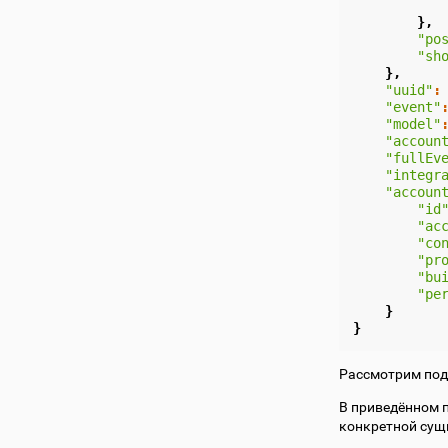
},
"po
"sh
},
"uuid"
:
"event"
"model"
"accoun
"fullEv
"integr
"accoun
"id
"ac
"co
"pr
"bu
"pe
}
}
Рассмотрим подр
В приведённом 
конкретной сущн