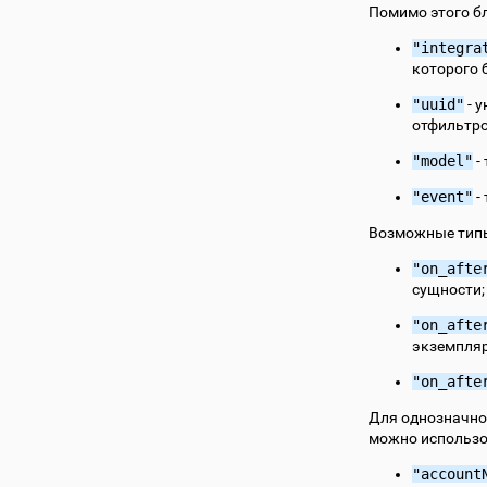
Помимо этого бл
"integra
которого 
"uuid"
- 
отфильтро
"model"
-
"event"
-
Возможные типы
"on_afte
сущности;
"on_afte
экземпляр
"on_afte
Для однозначно
можно использо
"account