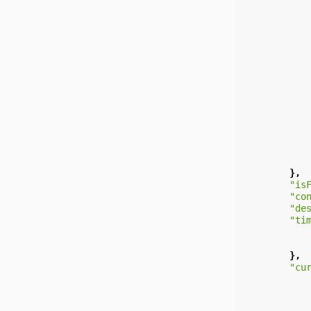
},
"is
"co
"de
"ti
},
"cu