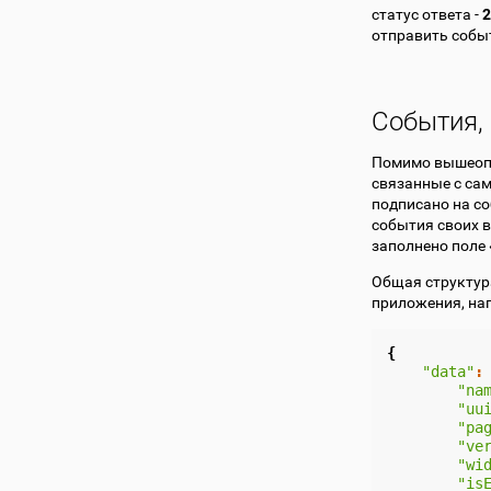
статус ответа -
2
отправить событ
События,
Помимо вышеопи
связанные с са
подписано на со
события своих в
заполнено поле
Общая структур
приложения, на
{
"data"
:
"na
"uu
"pa
"ve
"wi
"is